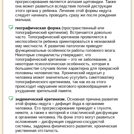
прогрессирования является аплазия щитовидки. Также
она может развиться вследствие полной деструкции
этого органа у ребенка. Лечение этой формы недуга
следует начинать проводить сразу же после рождения
малыша;
географическая форма
(пространственный или
топографический кретинизм). Встречается довольно
часто. Топографический кретинизм проявляется в
неспособности ребенка ориентироваться в незнакомой
ему местности. К развитию патологии приводят
функциональные особенности работы головного мозга.
Некоторые специалисты утверждают, что
топографический кретинизм – это не заболевание, а
некоторая психологическая особенность, которая в
большинстве случаев более характерна для прекрасной
половины человечества. Хронический недосып у
человека может значительно усугубить симптоматику
топографического кретинизма, так как из-за этого
происходит нарушение мозгового кровообращения и
ухудшение зрительной памяти.
эндемический кретинизм.
Основная причина развития
этой формы недуга – дефицит йода в организме
человека. Его прогрессирование приводит к глухоте,
немоте, а также к моторной и спастической дисфункции
в организме человека. На фоне этого могут развиться
осложнения – дисфункция сердечно-сосудистой
системы, задержка физического развития, хроническая
умственная отсталость.