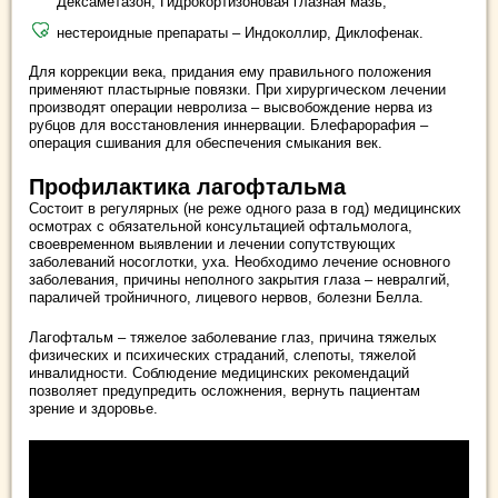
Дексаметазон, Гидрокортизоновая глазная мазь;
нестероидные препараты – Индоколлир, Диклофенак.
Для коррекции века, придания ему правильного положения
применяют пластырные повязки. При хирургическом лечении
производят операции невролиза – высвобождение нерва из
рубцов для восстановления иннервации. Блефарорафия –
операция сшивания для обеспечения смыкания век.
Профилактика лагофтальма
Состоит в регулярных (не реже одного раза в год) медицинских
осмотрах с обязательной консультацией офтальмолога,
своевременном выявлении и лечении сопутствующих
заболеваний носоглотки, уха. Необходимо лечение основного
заболевания, причины неполного закрытия глаза – невралгий,
параличей тройничного, лицевого нервов, болезни Белла.
Лагофтальм – тяжелое заболевание глаз, причина тяжелых
физических и психических страданий, слепоты, тяжелой
инвалидности. Соблюдение медицинских рекомендаций
позволяет предупредить осложнения, вернуть пациентам
зрение и здоровье.