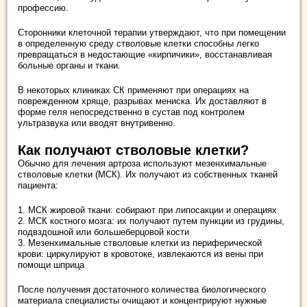
профессию.
Сторонники клеточной терапии утверждают, что при помещении
в определенную среду стволовые клетки способны легко
превращаться в недостающие «кирпичики», восстанавливая
больные органы и ткани.
В некоторых клиниках СК применяют при операциях на
поврежденном хряще, разрывах мениска. Их доставляют в
форме геля непосредственно в сустав под контролем
ультразвука или вводят внутривенно.
Как получают стволовые клетки?
Обычно для лечения артроза используют мезенхимальные
стволовые клетки (МСК). Их получают из собственных тканей
пациента:
1. МСК жировой ткани: собирают при липосакции и операциях
2. МСК костного мозга: их получают путем пункции из грудины,
подвздошной или большеберцовой кости
3. Мезенхимальные стволовые клетки из периферической
крови: циркулируют в кровотоке, извлекаются из вены при
помощи шприца
После получения достаточного количества биологического
материала специалисты очищают и концентрируют нужные