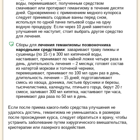
воды, перемешивают, полученным средством
смачивают или протирают гемангиому в течение десяти
дней. Одновременно с применением медного купороса
следует принимать содовые ванны перед сном,
используя по одной пачке питьевой соды на одну
водную процедуру. Если через 10 дней заметного
улучшения не наступит, стоит выбрать другое средство
для лечения.
Сборы для
лечения гемангиомы позвоночника
народными средствами
: заваривают траву пижмы и
сушеницы (по 15 г) в 300 мл кипяченой воды,
настаивают, принимают по чайной ложке четыре раза в
день, длительность лечения – 2 месяца; готовят состав
из натертой моркови и толченой черники,
перемешивают, принимают по 100 мл один раз в день,
длительность лечения – 15 дней; подготавливают
смесь из хвоща, донника, листьев брусники и березы,
тысячелистника, календулы, птичьего горца, берут 20 г
смеси, заливают 300 мл кипятка, настаивают три часа,
принимают два раза по 50 мл в день.
Если после приема какого-либо средства улучшения не
удалось достичь, гемангиома не уменьшилась в размерах
после прохождения курса, следует обратиться к врачу, чтобы
устранить заболевание путем хирургического вмешательства,
криотерапии или лазерного воздействия.