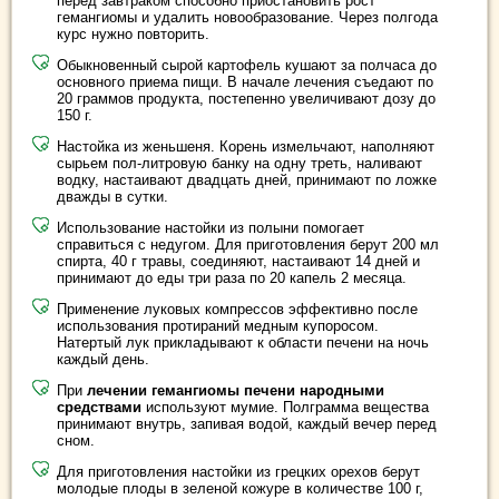
перед завтраком способно приостановить рост
гемангиомы и удалить новообразование. Через полгода
курс нужно повторить.
Обыкновенный сырой картофель кушают за полчаса до
основного приема пищи. В начале лечения съедают по
20 граммов продукта, постепенно увеличивают дозу до
150 г.
Настойка из женьшеня. Корень измельчают, наполняют
сырьем пол-литровую банку на одну треть, наливают
водку, настаивают двадцать дней, принимают по ложке
дважды в сутки.
Использование настойки из полыни помогает
справиться с недугом. Для приготовления берут 200 мл
спирта, 40 г травы, соединяют, настаивают 14 дней и
принимают до еды три раза по 20 капель 2 месяца.
Применение луковых компрессов эффективно после
использования протираний медным купоросом.
Натертый лук прикладывают к области печени на ночь
каждый день.
При
лечении гемангиомы печени народными
средствами
используют мумие. Полграмма вещества
принимают внутрь, запивая водой, каждый вечер перед
сном.
Для приготовления настойки из грецких орехов берут
молодые плоды в зеленой кожуре в количестве 100 г,