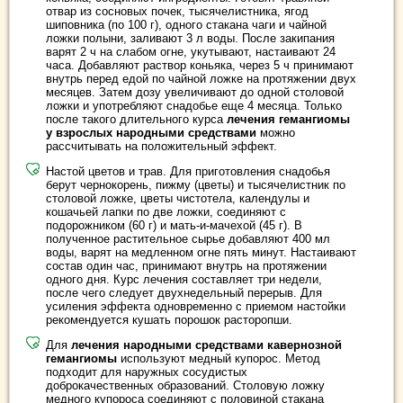
отвар из сосновых почек, тысячелистника, ягод
шиповника (по 100 г), одного стакана чаги и чайной
ложки полыни, заливают 3 л воды. После закипания
варят 2 ч на слабом огне, укутывают, настаивают 24
часа. Добавляют раствор коньяка, через 5 ч принимают
внутрь перед едой по чайной ложке на протяжении двух
месяцев. Затем дозу увеличивают до одной столовой
ложки и употребляют снадобье еще 4 месяца. Только
после такого длительного курса
лечения гемангиомы
у взрослых народными средствами
можно
рассчитывать на положительный эффект.
Настой цветов и трав. Для приготовления снадобья
берут чернокорень, пижму (цветы) и тысячелистник по
столовой ложке, цветы чистотела, календулы и
кошачьей лапки по две ложки, соединяют с
подорожником (60 г) и мать-и-мачехой (45 г). В
полученное растительное сырье добавляют 400 мл
воды, варят на медленном огне пять минут. Настаивают
состав один час, принимают внутрь на протяжении
одного дня. Курс лечения составляет три недели,
после чего следует двухнедельный перерыв. Для
усиления эффекта одновременно с приемом настойки
рекомендуется кушать порошок расторопши.
Для
лечения народными средствами кавернозной
гемангиомы
используют медный купорос. Метод
подходит для наружных сосудистых
доброкачественных образований. Столовую ложку
медного купороса соединяют с половиной стакана