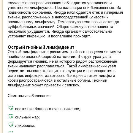
случае его прогрессирования наблюдается увеличение и
уплотнение лимфоузлов. При пальпации они болезненные. Их
подвижность сохранена. Иногда наблюдается отек и гиперемия
тканей, расположенных в непосредственной близости к
воспаленному лимфоузлу. Температура тела повышается до
субфебрильных значений. Общее самочувствие пациента
несколько ухудшается. Иногда организм самостоятельно
устраняет инфекцию, и воспаление проходит.
Острый гнойный лимфаденит
Острый лимфаденит с развитием гнойного процесса является
наиболее опасной формой патологии. В структурах узла
формируется гнойник, из-за которого рядом расположенные
ткани начинают расплавляться. Такой лимфатический узел
перестает выполнять защитные функции и превращается в
источник инфекции, из которого бактерии с током лимфы и
крови распространяются в остальные органы. Гнойный
лимфаденит может привести к сепсису.
Симптомы заболевания:
состояние больного очень тяжелое;
сильный жар;
лихорадка;