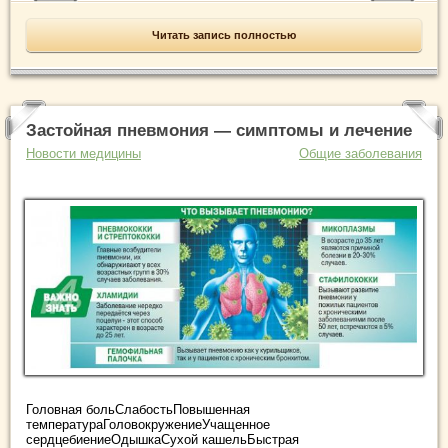
Читать запись полностью
Застойная пневмония — симптомы и лечение
Новости медицины
Общие заболевания
Головная больСлабостьПовышенная
температураГоловокружениеУчащенное
сердцебиениеОдышкаСухой кашельБыстрая