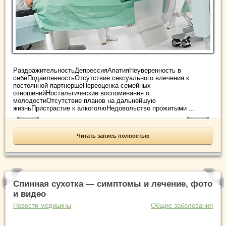
РаздражительностьДепрессияАпатияНеуверенность в
себеПодавленностьОтсутствие сексуального влечения к
постоянной партнершеПереоценка семейных
отношенийНостальгические воспоминания о
молодостиОтсутствие планов на дальнейшую
жизньПристрастие к алкоголюНедовольство прожитыми ...
Читать запись полностью
Спинная сухотка — симптомы и лечение, фото
и видео
Новости медицины
Общие заболевания