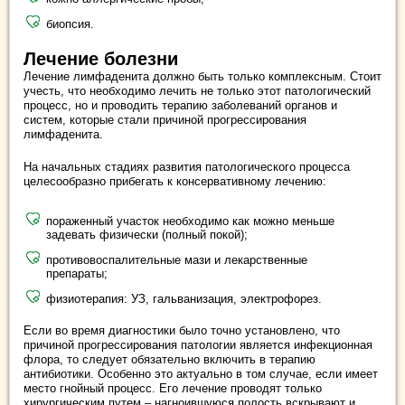
биопсия.
Лечение болезни
Лечение лимфаденита должно быть только комплексным. Стоит
учесть, что необходимо лечить не только этот патологический
процесс, но и проводить терапию заболеваний органов и
систем, которые стали причиной прогрессирования
лимфаденита.
На начальных стадиях развития патологического процесса
целесообразно прибегать к консервативному лечению:
пораженный участок необходимо как можно меньше
задевать физически (полный покой);
противовоспалительные мази и лекарственные
препараты;
физиотерапия: УЗ, гальванизация, электрофорез.
Если во время диагностики было точно установлено, что
причиной прогрессирования патологии является инфекционная
флора, то следует обязательно включить в терапию
антибиотики. Особенно это актуально в том случае, если имеет
место гнойный процесс. Его лечение проводят только
хирургическим путем – нагноившуюся полость вскрывают и