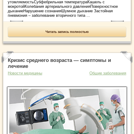
утомляемостьСубфебрильная температураКашель с
мокротойКолебания артериального давленияПоверхностное
дыханиеНарушение сознанияШумное дыхание Застойная
пневмония – заболевание вторичного типа ...
Читать запись полностью
Кризис среднего возраста — симптомы и
лечение
Новости медицины
Общие заболевания