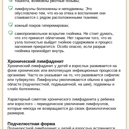
тошнота, возможны рвотные позывы;
лимфоузлы болезненны и неподвижны. Это
обусловлено тем, что из-за отека и воспаления они
спаиваются с рядом расположенными тканями;
кожный покров гиперемирован;
самопроизвольное вскрытие гнойника. Не стоит думать,
что это принесет облегчение. Нет гарантии того, что из
узла полностью выйдет гнойное содержимое и процесс
нагноения прекратится. Особо опасно, если разрыв
гнойника произойдет внутрь.
Хронический лимфаденит
Хронический лимфаденит у детей и взрослых развивается на
фоне хронических или вялотекущих инфекционных процессов в
организме. Часто он указывает на то, что развивается сифилис
или туберкулез. Лимфоузлы увеличиваются обычно в одной
области (подчелюстной, подмышечной, на шее), подвижны и
слабо болезненны.
Характерный симптом хронического лимфаденита у ребенка
или взрослого – периодическое увеличение лимфоузлов,
которые никогда не возвращаются до своих физиологических
размеров.
Подчелюстная форма
Подчелюстной лимфаденит у детей и взрослых встречается