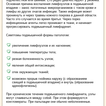
подчелюстной или шейный. Его редко диагностируют у ребенка.
Основная причина воспаления лимфоузлов в подмышечной
впадине – занос патогенных микроорганизмов с током крови и
лимфы из других очагов инфекции. Также инфекция может
проникнуть и через травмы кожного покрова в данной области.
Часто это случается во время бритья. Через порез
инфекционные агенты легко проникают в ткани, и начинает
прогрессировать подмышечный лимфаденит.
Симптомы подмышечной формы патологии:
увеличение лимфоузлов и их нагноение;
повышение температуры тела;
резкая болезненность узлов;
явления общей интоксикации;
отек окружающих тканей;
возможен прорыв гнойника наружу (с образованием
свищей в подмышечной впадине) и внутрь (образование
аденофлегмоны).
При хроническом течении подмышечного лимфаденита, узлы
могут спаиваться между собой. При этом формируются
конгломераты. При пальпации они обычно неболезненные.