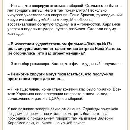
– Я знал, что оперирую хоккеиста сборной. Сколько мне было –
лет тридцать пять… Чего я там понимал-то? Несколько
хирургов участвовали в операции: Паша Брюсов, руководивший
хирургической службой, по-моему, Минобороны,
восстанавливал согнутую грудину, а я – голеностоп. Харламов
уперся в педаль от удара, сустав разбился. Сделали по уму –
как надо.
– В известном художественном фильме «Легенда №17»
роль хирурга исполняет талантливая актриса Нина Усатова.
Не огорчились, что вас играет женщина?
– Это выбор режиссера. Важно, что фильм удачный получился.
– Немногие хирурги могут похвастаться, что послужили
прототипом героя для кино…
– Я не тщеславен, но не стану кокетничать: было приятно. Все-
таки Харламов после операции не просто вышел на лед –
великолепно играл и в ЦСКА, и в сборной.
У нас возникли товарищеские отношения. Однажды приезжаю
поздним вечером в госпиталь посмотреть больного – на
проходной с придыханием говорят: там на диване Валерий
Харламов спит, он билеты на хоккей привез.