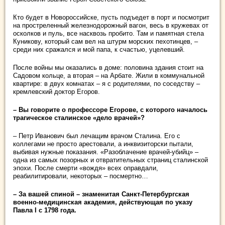
Кто будет в Новороссийске, пусть подъедет в порт и посмотрит
на простреленный железнодорожный вагон, весь в кружевах от
осколков и пуль, все насквозь пробито. Там и памятная стела
Куникову, который сам вел на штурм морских пехотинцев, –
среди них сражался и мой папа, к счастью, уцелевший.
После войны мы оказались в доме: половина здания стоит на
Садовом кольце, а вторая – на Арбате. Жили в коммунальной
квартире: в двух комнатах – я с родителями, по соседству –
кремлевский доктор Егоров.
– Вы говорите о профессоре Егорове, с которого началось
трагическое сталинское «дело врачей»?
– Петр Иванович был лечащим врачом Сталина. Его с
коллегами не просто арестовали, а инквизиторски пытали,
выбивая нужные показания. «Разоблачение врачей-убийц» –
одна из самых позорных и отвратительных страниц сталинской
эпохи. После смерти «вождя» всех оправдали,
реабилитировали, некоторых – посмертно…
– За вашей спиной – знаменитая Санкт-Петербургская
военно-медицинская академия, действующая по указу
Павла I с 1798 года.