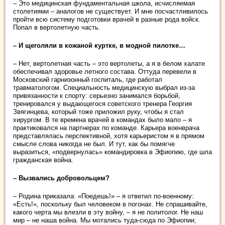
– Это медицинская фундаментальная школа, исчисляемая
столетиями – аналогов не существует. И мне посчастливилось
пройти всю систему подготовки врачей в разные рода войск.
Попал в вертолетную часть.
– И щеголяли в кожаной куртке, в модной пилотке…
– Нет, вертолетная часть – это вертолеты, а я в белом халате
обеспечивал здоровье летного состава. Оттуда перевели в
Московский гарнизонный госпиталь, где работал
травматологом. Специальность медицинскую выбрал из-за
привязанности к спорту: серьезно занимался борьбой,
тренировался у выдающегося советского тренера Георгия
Звягинцева, который тоже приложил руку, чтобы я стал
хирургом. В те времена врачей в командах было мало – я
практиковался на партнерах по команде. Карьера военврача
представлялась перспективной, хотя карьеристом я в прямом
смысле слова никогда не был. И тут, как бы помягче
выразиться, «подвернулась» командировка в Эфиопию, где шла
гражданская война.
– Вызвались добровольцем?
– Родина приказала: «Поедешь!» – я ответил по-военному:
«Есть!», поскольку был человеком в погонах. Не спрашивайте,
какого черта мы влезли в эту войну, – я не политолог. Не наш
мир – не наша война. Мы мотались туда-сюда по Эфиопии,