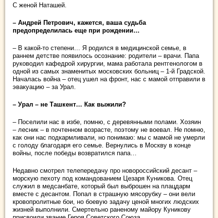
С женой Наташей.
– Андрей Петрович, кажется, ваша судьба
предопределилась еще при рождении…
– В какой-то степени… Я родился в медицинской семье, в
раннем детстве появилось осознание: родители – врачи. Папа
руководил кафедрой хирургии, мама работала рентгенологом в
одной из самых знаменитых московских больниц – 1-й Градской.
Началась война – отец ушел на фронт, нас с мамой отправили в
эвакуацию – за Урал.
– Урал – не Ташкент… Как выжили?
– Поселили нас в избе, помню, с деревянными полами. Хозяин
– лесник – в почтенном возрасте, поэтому не воевал. Не помню,
как они нас подкармливали, но понимаю: мы с мамой не умерли
с голоду благодаря его семье. Вернулись в Москву в конце
войны, после победы возвратился папа…
Недавно смотрел телепередачу про новороссийский десант –
морскую пехоту под командованием Цезаря Куникова. Отец
служил в медсанбате, который был выброшен на плацдарм
вместе с десантом. Попал в страшную мясорубку – они вели
кровопролитные бои, но боевую задачу ценой многих людских
жизней выполнили. Смертельно раненому майору Куникову
присвоили звание Героя Советского Союза.