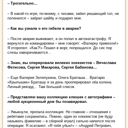
– Трогательно…
– В какой-то игре, по-моему, с чехами, забил решающий гол, не
поленился – забрал шайбу и подарил мне.
– Как вы узнали о его гибели в аварии?
– После аварии выживают, а он попал в автокатастрофу. Я
вернулся из командировки – мне говорят: «Валерку привезли!»
Я оторопел: «Как?!» Пошел в морг, попрощался. До сих пор
слезы наворачиваются…
– Знаю, вы оперировали великих хоккеистов – Вячеслава
Фетисова, Сергея Макарова, Сергея Бабинова…
– Еще Валерия Зелепукина, Олега Браташа… Вратарю
«Крылышек» Браташу я за день прооперировал оба колена.
Личный рекорд… Там большой список.
– Представляю вашу коллекцию клюшек с автографами –
любой аукционнный дом бы позавидовал.
– Умыкнули, пропала коллекция. Но главное – отношения с
ребятами сохранились. Помню, один из хоккеистов (не буду
называть фамилию – в сборной играл) сильно напился после
операции. Я осатанел: «Я тебя убью!» – «Андрей Петрович,