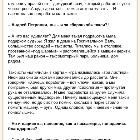
ступени у врачей нет – дежурный врач, который работает сутки
через трое. А куда деваться – семья хотела кушать… И
параллельно подрабатывал в такси…
– Андрей Петрович, вы – и за «баранкой» такси?!
– А что вас удивляет? Для меня такая подработка была
подарком судьбы. Я жил в доме на Госпитальном Валу,
большинство соседей – таксисты. Питались мы в столовке,
прозванной «под шарами» и располагавшейся в бывшей церкви.
Там был наш район – таксомоторный парк, больница, дом
рядом…
Таксисты «шпилили» в карты – игра называлась «три листика».
Иной раз они за картами засиживались до рассвета. Мне
говорили: «Хочешь поработай – вот ключи, езжай, а мы
поиграем». Был другой мир, другая психология – протянутая
рука не отталкивалась. И мне подработка за рулем служила
существенным подспорьем. Ничему выдающемуся меня такси
не научило, но до сих пор помню, сколько в парке стоило
помыть машину, – рупь. Одним словом, про «чаевые» знаю не
понаслышке…
– Но и пациенты, наверное, как и пассажиры, попадались
благодарные?
– Самый большой подарок – чекушка водки за осмотр.