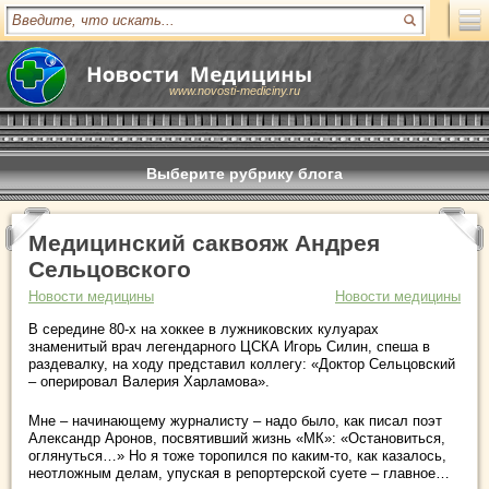
www.novosti-mediciny.ru
Выберите рубрику блога
Медицинский саквояж Андрея
Сельцовского
Новости медицины
Новости медицины
В середине 80-х на хоккее в лужниковских кулуарах
знаменитый врач легендарного ЦСКА Игорь Силин, спеша в
раздевалку, на ходу представил коллегу: «Доктор Сельцовский
– оперировал Валерия Харламова».
Мне – начинающему журналисту – надо было, как писал поэт
Александр Аронов, посвятивший жизнь «МК»: «Остановиться,
оглянуться…» Но я тоже торопился по каким-то, как казалось,
неотложным делам, упуская в репортерской суете – главное…