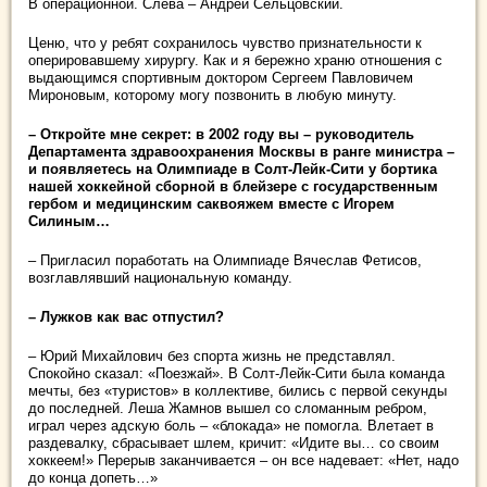
В операционной. Слева – Андрей Сельцовский.
Ценю, что у ребят сохранилось чувство признательности к
оперировавшему хирургу. Как и я бережно храню отношения с
выдающимся спортивным доктором Сергеем Павловичем
Мироновым, которому могу позвонить в любую минуту.
– Откройте мне секрет: в 2002 году вы – руководитель
Департамента здравоохранения Москвы в ранге министра –
и появляетесь на Олимпиаде в Солт-Лейк-Сити у бортика
нашей хоккейной сборной в блейзере с государственным
гербом и медицинским саквояжем вместе с Игорем
Силиным…
– Пригласил поработать на Олимпиаде Вячеслав Фетисов,
возглавлявший национальную команду.
– Лужков как вас отпустил?
– Юрий Михайлович без спорта жизнь не представлял.
Спокойно сказал: «Поезжай». В Солт-Лейк-Сити была команда
мечты, без «туристов» в коллективе, бились с первой секунды
до последней. Леша Жамнов вышел со сломанным ребром,
играл через адскую боль – «блокада» не помогла. Влетает в
раздевалку, сбрасывает шлем, кричит: «Идите вы… со своим
хоккеем!» Перерыв заканчивается – он все надевает: «Нет, надо
до конца допеть…»