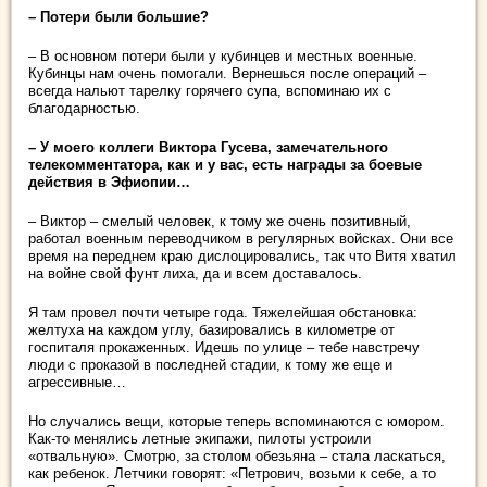
– Потери были большие?
– В основном потери были у кубинцев и местных военные.
Кубинцы нам очень помогали. Вернешься после операций –
всегда нальют тарелку горячего супа, вспоминаю их с
благодарностью.
– У моего коллеги Виктора Гусева, замечательного
телекомментатора, как и у вас, есть награды за боевые
действия в Эфиопии…
– Виктор – смелый человек, к тому же очень позитивный,
работал военным переводчиком в регулярных войсках. Они все
время на переднем краю дислоцировались, так что Витя хватил
на войне свой фунт лиха, да и всем доставалось.
Я там провел почти четыре года. Тяжелейшая обстановка:
желтуха на каждом углу, базировались в километре от
госпиталя прокаженных. Идешь по улице – тебе навстречу
люди с проказой в последней стадии, к тому же еще и
агрессивные…
Но случались вещи, которые теперь вспоминаются с юмором.
Как-то менялись летные экипажи, пилоты устроили
«отвальную». Смотрю, за столом обезьяна – стала ласкаться,
как ребенок. Летчики говорят: «Петрович, возьми к себе, а то