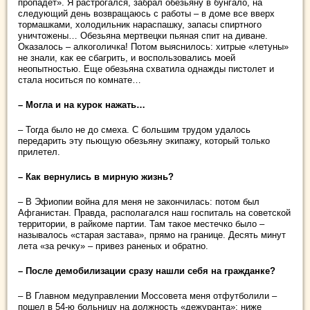
пропадет». Я растрогался, забрал обезьяну в бунгало, на
следующий день возвращаюсь с работы – в доме все вверх
тормашками, холодильник нараспашку, запасы спиртного
уничтожены… Обезьяна мертвецки пьяная спит на диване.
Оказалось – алкоголичка! Потом выяснилось: хитрые «летуны»
не знали, как ее сбагрить, и воспользовались моей
неопытностью. Еще обезьяна схватила однажды пистолет и
стала носиться по комнате…
– Могла и на курок нажать…
– Тогда было не до смеха. С большим трудом удалось
передарить эту пьющую обезьяну экипажу, который только
прилетел.
– Как вернулись в мирную жизнь?
– В Эфиопии война для меня не закончилась: потом был
Афганистан. Правда, располагался наш госпиталь на советской
территории, в райкоме партии. Там такое местечко было –
называлось «старая застава», прямо на границе. Десять минут
лета «за речку» – привез раненых и обратно.
– После демобилизации сразу нашли себя на гражданке?
– В Главном медуправлении Моссовета меня отфутболили –
пошел в 54-ю больницу на должность «дежуранта»: ниже