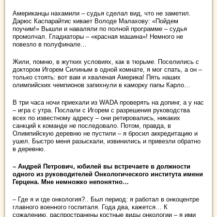
Американцы нахамили – судья сделал вид, что не заметил.
Дарюс Каспарайтис кивает Володе Малахову: «Пойдем
поучим!» Вышли и наваляли по полной программе – судья
промолчал. Гладиаторы – «красная машина»! Немного не
повезло в полуфинале…
Жили, помню, в жутких условиях, как в тюрьме. Поселились с
доктором Игорем Силиным в одной комнате, я мог спать, а он –
только стоять: вот вам и хваленая Америка! Пять наших
олимпийских чемпионов запихнули в каморку папы Карло…
В три часа ночи приехали из WADA проверять на допинг, а у нас
– игра с утра. Послали с Игорем с разрешения руководства
всех по известному адресу – они ретировались, никаких
санкций к команде не последовало. Потом, правда, в
Олимпийскую деревню не пустили – я бросил аккредитацию и
ушел. Быстро меня разыскали, извинились и привезли обратно
в деревню.
– Андрей Петрович, юбилей вы встречаете в должности
одного из руководителей Онкологического института имени
Герцена. Мне немножко непонятно…
– Где я и где онкология?.. Был период: я работал в онкоцентре
главного военного госпиталя. Года два, кажется… К
сожалению, распространены костные виды онкологии – я ими