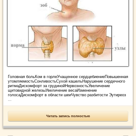
Головная больКом в горлеУчащенное сердцебиениеПовышенная
утомляемостьСонливостьСухой кашельНарушение сердечного
ритмаДискомфорт за грудинойНервозностьУвеличение
щитовидной железыУвеличение весаИзменение
голосаДискомфорт в области шеиЧувство разбитости Эутиреоз
...
Читать запись полностью