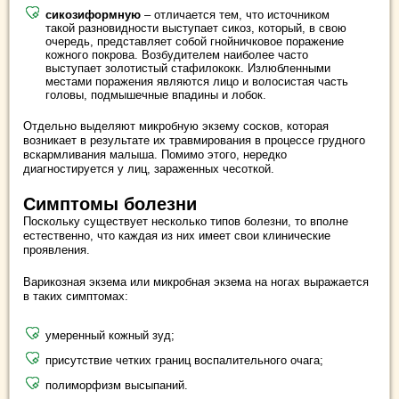
сикозиформную
– отличается тем, что источником
такой разновидности выступает сикоз, который, в свою
очередь, представляет собой гнойничковое поражение
кожного покрова. Возбудителем наиболее часто
выступает золотистый стафилококк. Излюбленными
местами поражения являются лицо и волосистая часть
головы, подмышечные впадины и лобок.
Отдельно выделяют микробную экзему сосков, которая
возникает в результате их травмирования в процессе грудного
вскармливания малыша. Помимо этого, нередко
диагностируется у лиц, зараженных чесоткой.
Симптомы болезни
Поскольку существует несколько типов болезни, то вполне
естественно, что каждая из них имеет свои клинические
проявления.
Варикозная экзема или микробная экзема на ногах выражается
в таких симптомах:
умеренный кожный зуд;
присутствие четких границ воспалительного очага;
полиморфизм высыпаний.