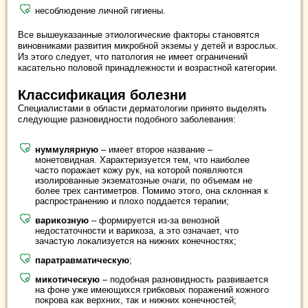
несоблюдение личной гигиены.
Все вышеуказанные этиологические факторы становятся
виновниками развития микробной экземы у детей и взрослых.
Из этого следует, что патология не имеет ограничений
касательно половой принадлежности и возрастной категории.
Классификация болезни
Специалистами в области дерматологии принято выделять
следующие разновидности подобного заболевания:
нуммулярную
– имеет второе название –
монетовидная. Характеризуется тем, что наиболее
часто поражает кожу рук, на которой появляются
изолированные экзематозные очаги, по объемам не
более трех сантиметров. Помимо этого, она склонная к
распространению и плохо поддается терапии;
варикозную
– формируется из-за венозной
недостаточности и варикоза, а это означает, что
зачастую локализуется на нижних конечностях;
паратравматическую
;
микотическую
– подобная разновидность развивается
на фоне уже имеющихся грибковых поражений кожного
покрова как верхних, так и нижних конечностей;