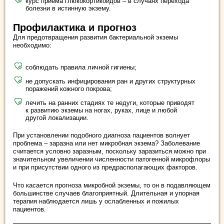
курс приема глюкокортикоидов – в случаях перехода
болезни в истинную экзему.
Профилактика и прогноз
Для предотвращения развития бактериальной экземы
необходимо:
соблюдать правила личной гигиены;
не допускать инфицирования ран и других структурных
поражений кожного покрова;
лечить на ранних стадиях те недуги, которые приводят
к развитию экземы на ногах, руках, лице и любой
другой локализации.
При установлении подобного диагноза пациентов волнует
проблема – заразна или нет микробная экзема? Заболевание
считается условно заразным, поскольку заразиться можно при
значительном увеличении численности патогенной микрофлоры
и при присутствии одного из предрасполагающих факторов.
Что касается прогноза микробной экземы, то он в подавляющем
большинстве случаев благоприятный. Длительная и упорная
терапия наблюдается лишь у ослабленных и пожилых
пациентов.