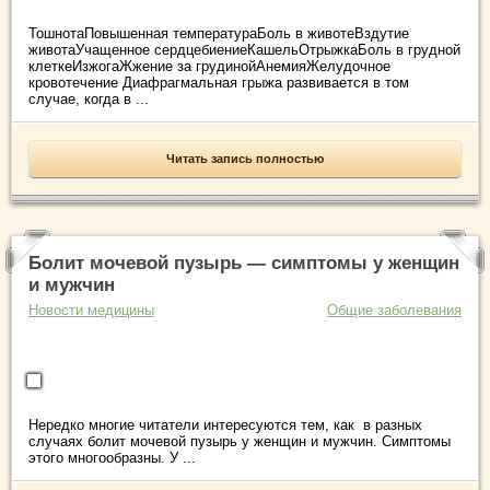
ТошнотаПовышенная температураБоль в животеВздутие
животаУчащенное сердцебиениеКашельОтрыжкаБоль в грудной
клеткеИзжогаЖжение за грудинойАнемияЖелудочное
кровотечение Диафрагмальная грыжа развивается в том
случае, когда в ...
Читать запись полностью
Болит мочевой пузырь — симптомы у женщин
и мужчин
Новости медицины
Общие заболевания
Нередко многие читатели интересуются тем, как в разных
случаях болит мочевой пузырь у женщин и мужчин. Симптомы
этого многообразны. У ...