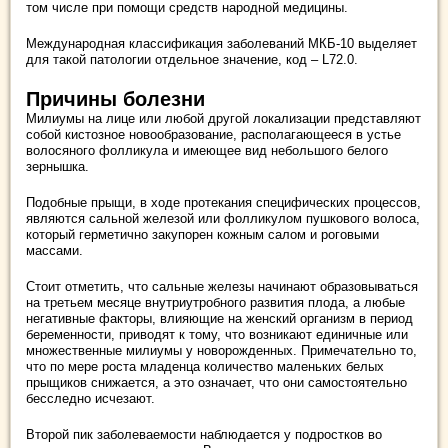
том числе при помощи средств народной медицины.
Международная классификация заболеваний МКБ-10 выделяет
для такой патологии отдельное значение, код – L72.0.
Причины болезни
Милиумы на лице или любой другой локализации представляют
собой кистозное новообразование, располагающееся в устье
волосяного фолликула и имеющее вид небольшого белого
зернышка.
Подобные прыщи, в ходе протекания специфических процессов,
являются сальной железой или фолликулом пушкового волоса,
который герметично закупорен кожным салом и роговыми
массами.
Стоит отметить, что сальные железы начинают образовываться
на третьем месяце внутриутробного развития плода, а любые
негативные факторы, влияющие на женский организм в период
беременности, приводят к тому, что возникают единичные или
множественные милиумы у новорожденных. Примечательно то,
что по мере роста младенца количество маленьких белых
прыщиков снижается, а это означает, что они самостоятельно
бесследно исчезают.
Второй пик заболеваемости наблюдается у подростков во