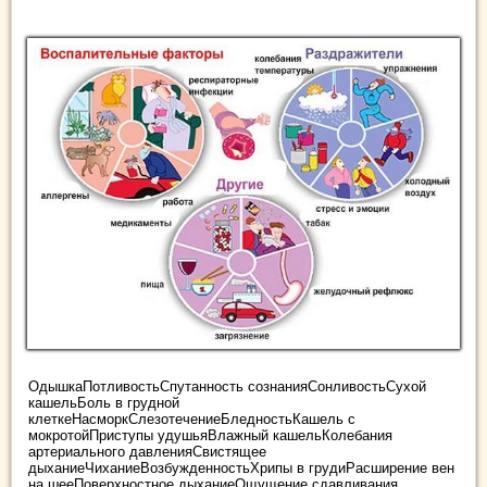
ОдышкаПотливостьСпутанность сознанияСонливостьСухой
кашельБоль в грудной
клеткеНасморкСлезотечениеБледностьКашель с
мокротойПриступы удушьяВлажный кашельКолебания
артериального давленияСвистящее
дыханиеЧиханиеВозбужденностьХрипы в грудиРасширение вен
на шееПоверхностное дыханиеОщущение сдавливания ...