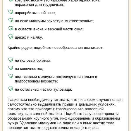
крыльях носа – это наиболее характерная зона
поражения для грудничков;
параорбитальной зоне;
на веке милиумы зачастую множественные;
в области виска и верхней части скул;
щеках и на лбу.
Крайне редко, подобные новообразования возникают:
на половых органах;
на конечностях;
под глазами милиумы локализуются только в
подростковом возрасте;
на остальных частях туловища.
Пациентам необходимо учитывать, что ни в коем случае нельзя
самостоятельно выдавливать прыщи в домашних условиях,
потому что это приводит к травмированию волосяной
фолликулы и сальной железы. Подобные нарушения чреваты
образованием крупного угря, инфицированием и образованием
рубца. Удаление милиумов на лице или в иных частях тела
проводится только под контролем лечащего врача.