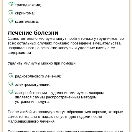
триходискома;
сирингома;
ксантелазма.
Лечение болезни
Самостоятельно милиумы могут пройти только у грудничков, во
всех остальных случаях показано проведение вмешательства,
направленного на вскрытие капсулы и удаление кисты с ее
содержимым.
Удалить милиумы можно при помощи:
радиоволнового лечения;
электрокоагуляции;
лазерной терапии – удаление милиумов лазером
является самым распространенным методом
устранения недуга.
После любой из процедур могут образоваться корочки, которые
самостоятельно отпадают спустя две недели после
малоинвазивного лечения.
При единичных угрях осуществляется механическое иссечение,