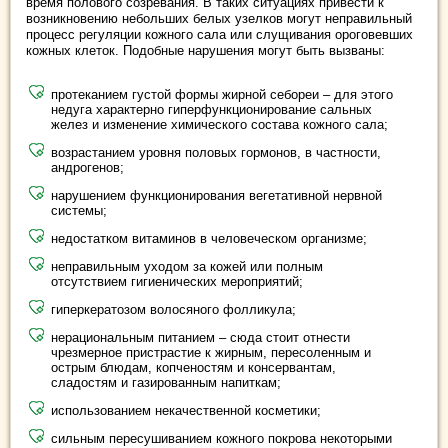
время полового созревания. В таких ситуациях привести к
возникновению небольших белых узелков могут неправильный
процесс регуляции кожного сала или слущивания ороговевших
кожных клеток. Подобные нарушения могут быть вызваны:
протеканием густой формы жирной себореи – для этого
недуга характерно гиперфункционирование сальных
желез и изменение химического состава кожного сала;
возрастанием уровня половых гормонов, в частности,
андрогенов;
нарушением функционирования вегетативной нервной
системы;
недостатком витаминов в человеческом организме;
неправильным уходом за кожей или полным
отсутствием гигиенических мероприятий;
гиперкератозом волосяного фолликула;
нерациональным питанием – сюда стоит отнести
чрезмерное пристрастие к жирным, пересоленным и
острым блюдам, копченостям и консервантам,
сладостям и газированным напиткам;
использованием некачественной косметики;
сильным пересушиванием кожного покрова некоторыми