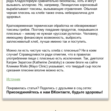
рода Кладоспориум сравнительно безопасны, хоть и могут
вызывать аллергию. Но, например, Пенициллин корочковый
вырабатывают токсины, вызывающие отравления. Обычная
черная плесень на хлебе также очень небезразлична для
здоровья.
Кратковременная термическая обработка не обезвреживает
токсины грибов. Поэтому поедание продуктов, покрывшихся
плесенью – никому не нужная «русская рулетка». Человеку,
имеющему финансовую возможность, выбросить
заплесневелый хлеб, лучше именно так и поступить.
Можно ли есть чистую часть хлеба с плесенью? Ни в коем
случае! Справедливости ради отметим, что в правилах
употреблении пищи с плесенью есть исключения. Так, диетолог
Катрин Зератски (Katherine Zeratsky) в своем блоге на сайте
Клиники Мэйо (Mayo Clinic) указывает, что твердый сыр после
срезания плесени вполне можно есть.
Источник
Понравилась статья? Поделись с друзьями в соц.сетях:
Присоединяйтесь к нам ВКонтакте, будьте здоровы!
.