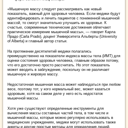
«Мышечную массу следует рассматривать как новый
показатель, важный для здоровья человека. Если медики будут
идентифицировать и лечить пациентов с пониженной мышечной
массой, то смогут значительно улучшить их здоровье. К
счастью, современные технические достижения облегчают
практическое измерение мышечной массы», — говорит Карла
Прадо (Carla Prado), доцент Университета Альберты (University
of Alberta) и главный автор статьи.
На протяжении десятилетий медики полагались
преимущественно на показатели индекса массы тела (ИМТ) для
оценки состояния здоровья человека, главным образом потому,
что его достаточно просто рассчитать. Но этот показатель
может вводить в заблуждение, поскольку он не различает
мышечную и жировую массу.
Недостаточная мышечная масса может наблюдаться при любом
весе, поэтому тот, у кого нормальный вес, может казаться
здоровым, хотя на самом деле у него есть недостаток
мышечной массы.
Хотя уже существуют определенные инструменты для
вычисления массы составных частей тела, в том числе и
мышечной массы, которые можно регулярно использовать в
медицинских учреждениях, медики могут использовать также
анкеты и другие простые методы для определения людей,