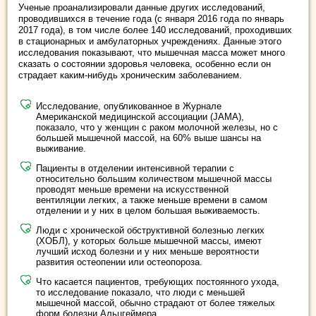
Ученые проанализировали данные других исследований,
проводившихся в течение года (с января 2016 года по январь
2017 года), в том числе более 140 исследований, проходивших
в стационарных и амбулаторных учреждениях. Данные этого
исследования показывают, что мышечная масса может много
сказать о состоянии здоровья человека, особенно если он
страдает каким-нибудь хроническим заболеванием.
Исследование, опубликованное в Журнале
Американской медицинской ассоциации (JAMA),
показало, что у женщин с раком молочной железы, но с
большей мышечной массой, на 60% выше шансы на
выживание.
Пациенты в отделении интенсивной терапии с
относительно большим количеством мышечной массы
проводят меньше времени на искусственной
вентиляции легких, а также меньше времени в самом
отделении и у них в целом большая выживаемость.
Люди с хронической обструктивной болезнью легких
(ХОБЛ), у которых больше мышечной массы, имеют
лучший исход болезни и у них меньше вероятности
развития остеопении или остеопороза.
Что касается пациентов, требующих постоянного ухода,
то исследование показало, что люди с меньшей
мышечной массой, обычно страдают от более тяжелых
форм болезни Альцгеймера.