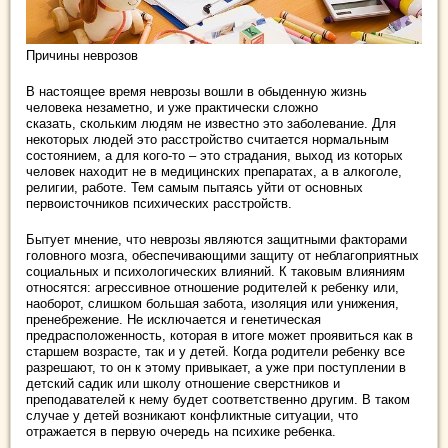
Причины неврозов
В настоящее время неврозы вошли в обыденную жизнь
человека незаметно, и уже практически сложно
сказать, скольким людям не известно это заболевание. Для
некоторых людей это расстройство считается нормальным
состоянием, а для кого-то – это страдания, выход из которых
человек находит не в медицинских препаратах, а в алкоголе,
религии, работе. Тем самым пытаясь уйти от основных
первоисточников психических расстройств.
Бытует мнение, что неврозы являются защитными факторами
головного мозга, обеспечивающими защиту от неблагоприятных
социальных и психологических влияний. К таковым влияниям
относятся: агрессивное отношение родителей к ребенку или,
наоборот, слишком большая забота, изоляция или унижения,
пренебрежение. Не исключается и генетическая
предрасположенность, которая в итоге может проявиться как в
старшем возрасте, так и у детей. Когда родители ребенку все
разрешают, то он к этому привыкает, а уже при поступлении в
детский садик или школу отношение сверстников и
преподавателей к нему будет соответственно другим. В таком
случае у детей возникают конфликтные ситуации, что
отражается в первую очередь на психике ребенка.