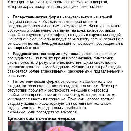
У женщин выделяют три формы астенического невроза,
которые характеризуются следующими симптомами:
Гиперстеническая форма
характеризуется начальной
стадией невроза и обуславливается проявлением
раздражительности и легким возбуждением. Женщины в таком
состоянии отрицательно реагируют на шум, разговор, яркий
свет. Они ощущают дискомфорт, находясь в окружении людей.
Небрежно и эмоционально ведут себя в кругу семьи, особенно в
отношении детей. Ночь для женщин с неврозом превращается в
кошмарный отдых.
Раздражительная форма
обуславливается повышением
возбудимости, но в то же время и увеличением симптомов
утомляемости. В результате воздействия шума свойственно
неподконтрольное самообладание. Женщины на второй стадии
становятся более агрессивными, рассеянными, подавленными и
опасными.
Гипостеническая форма
относится к заключительной
стадии, которая очень сложно поддается лечению. Даже при
отсутствии проблем и беспокойств женщине с неврозом
свойственно проявление агрессии к окружающим, и в тот же
миг подавленность и истощение. Признаки невроза третьей
стадии у женщин характеризуются постоянным желанием
отдыха или сна. Нередко дамы прибегают к
снижению боли посредством алкоголя.
Детская симптоматика невроза