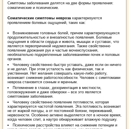
Симптомы заболевания делятся на две формы проявления:
соматические и психические.
Соматические симптомы невроза
характеризуются
проявлением болевых ощущений, таких как:
Возникновение головных болей, причем характеризующихся
продолжительностью и внезапностью появления. Болевые
ощущения в области сердца и живота, мышцах и суставах, что
является первопричиной недомогания. Также свойственно
появление дрожания рук и частые мочеиспускания,
необязательно подкрепленные заболеваниями почек и половых
органов.
Человеку свойственно быстро уставать, даже если он ничего
и не делал. При этом усталость как физическая, так и
умственная. Нет желания совершать какую-либо работу,
возникает снижение работоспособности. Человек с симптомами
невроза становится сонным и мрачным.
Потемнение в глазах, дезориентация в местности,
головокружения и даже обмороки – все это является
симптомами заболевания.
Человеку свойственно появление потливости, которая
характеризуется частотой появления. Эта потливость возникает
не от жаркой погоды, а от постоянной боязни, переживаний,
нервозности. Особенно активно выделяется пот в ночное время,
когда человек спит, а наутро обнаруживает влажную подушку.
Психические расстройства влияют на снижение потенции и