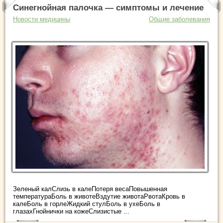
Синегнойная палочка — симптомы и лечение
Новости медицины
Общие заболевания
Зеленый калСлизь в калеПотеря весаПовышенная
температураБоль в животеВздутие животаРвотаКровь в
калеБоль в горлеЖидкий стулБоль в ухеБоль в
глазахГнойнички на кожеСлизистые ...