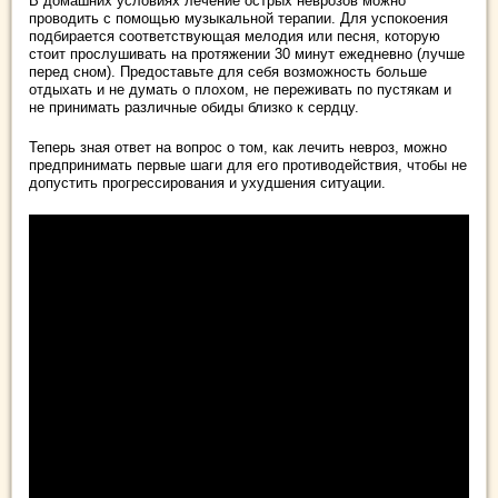
В домашних условиях лечение острых неврозов можно
проводить с помощью музыкальной терапии. Для успокоения
подбирается соответствующая мелодия или песня, которую
стоит прослушивать на протяжении 30 минут ежедневно (лучше
перед сном). Предоставьте для себя возможность больше
отдыхать и не думать о плохом, не переживать по пустякам и
не принимать различные обиды близко к сердцу.
Теперь зная ответ на вопрос о том, как лечить невроз, можно
предпринимать первые шаги для его противодействия, чтобы не
допустить прогрессирования и ухудшения ситуации.