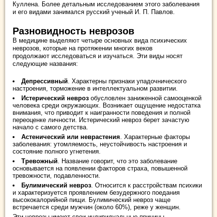
Куллена. Более детальным исследованием этого заболевания
и его видами занимался русский ученый И. П. Павлов.
Разновидность неврозов
В медицине выделяют четыре основных вида психических
неврозов, которые на протяжении многих веков
продолжают исследоваться и изучаться. Эти виды носят
следующие названия:
Депрессивный
. Характерны признаки упадочнического
настроения, торможение в интеллектуальном развитии.
Истерический невроз
обусловлен заниженной самооценкой
человека среди окружающих. Возникает ощущение недостатка
внимания, что приводит к наигранности поведения и полной
переоценке личности. Истерический невроз берет зачастую
начало с самого детства.
Астенический или неврастения
. Характерные факторы
заболевания: утомляемость, неустойчивость настроения и
состояние полного угнетения.
Тревожный
. Название говорит, что это заболевание
основывается на появлении факторов страха, повышенной
тревожности, подавленности.
Булимический невроз
. Относится к расстройствам психики
и характеризуется проявлением безудержного поедания
высококалорийной пищи. Булимический невроз чаще
встречается среди мужчин (около 60%), реже у женщин.
Эти неврозы имеют свои индивидуальные причины