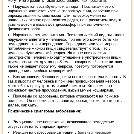
могут итоге развить такое заболевание, как простатит.
Нарушается вестибулярный аппарат. Признаками этого
нарушения являются частые головокружения, особенно при
опрокидывании головы назад. Эти головокружения на
начальных этапах проявляются редко, но с развитием недуга
усиливаются и вызывают дискомфорт при выполнении
физических работ.
Нарушение режима питания. Психологический вид вызывает
нарушение аппетита у человека, причем это может быть как
недоедание, так и переедание. Переедание или чрезмерное
потребление жирной пищи свидетельствует о том, что у
человека булимический невроз. На фоне психических
расстройств человек находит утешение в употреблении пищи,
отчего возникает другая проблема – ожирение. Частое питание
также не решает проблему невроза, поэтому потребуется
проведение лечебных мероприятий.
Возникновение бессонницы или постоянное желание спать. В
зависимости от человека и причины провоцирования невроза
может быть присущ тот или иной симптом. Во время сна
возникают частые пробуждения, вызываемые кошмарами.
Проблемы со здоровьем, которые отражаются на психике
человека. Он переживает за свое здоровье, о том, что делать
далее, как быть.
Психические симптомы заболевания
:
Эмоциональное напряжение, возникающее вследствие
отсутствия на то видимых причин.
Реакция на стрессовые ситуации у больных неврозом