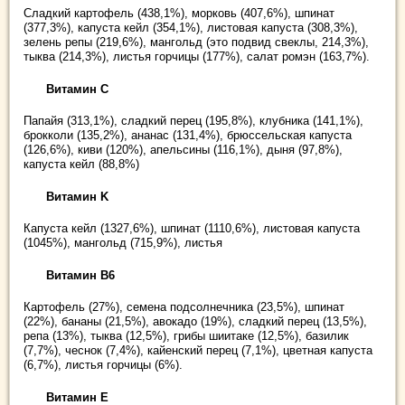
Сладкий картофель (438,1%), морковь (407,6%), шпинат
(377,3%), капуста кейл (354,1%), листовая капуста (308,3%),
зелень репы (219,6%), мангольд (это подвид свеклы, 214,3%),
тыква (214,3%), листья горчицы (177%), салат ромэн (163,7%).
Витамин C
Папайя (313,1%), сладкий перец (195,8%), клубника (141,1%),
брокколи (135,2%), ананас (131,4%), брюссельская капуста
(126,6%), киви (120%), апельсины (116,1%), дыня (97,8%),
капуста кейл (88,8%)
Витамин K
Капуста кейл (1327,6%), шпинат (1110,6%), листовая капуста
(1045%), мангольд (715,9%), листья
Витамин B6
Картофель (27%), семена подсолнечника (23,5%), шпинат
(22%), бананы (21,5%), авокадо (19%), сладкий перец (13,5%),
репа (13%), тыква (12,5%), грибы шиитаке (12,5%), базилик
(7,7%), чеснок (7,4%), кайенский перец (7,1%), цветная капуста
(6,7%), листья горчицы (6%).
Витамин E