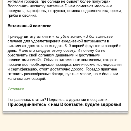
жителям городов, где солнца не бывает более полугода?
Восполнять нехватку витамина D нам помогают молочные
продукты, картофель, петрушка, семена подсолнечника, орехи,
грибы и овсянка.
Витаминный компл
е
кс
Приведу цитату из книги «Голубые зоны»: «В большинстве
случаев для удовлетворения ежедневной потребности в
витаминах достаточно съедать 6–9 порций фруктов и овощей в
день. Мало кто следует этому совету. И почему бы не
обеспечить свой организм дешевыми и доступными
поливитаминами?». Обычно витаминные комплексы, которые
прошли все необходимые проверки, клинические исследования
и сертификацию, стоят достаточно дорого. Гораздо приятнее
готовить разнообразные блюда, пусть с мясом, но с большим
количеством овощей.
Источник
Понравилась статья? Поделись с друзьями в соц.сетях:
Присоединяйтесь к нам ВКонтакте, будьте здоровы!
.