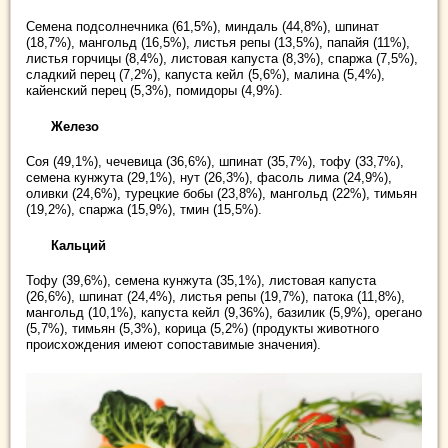
Семена подсолнечника (61,5%), миндаль (44,8%), шпинат
(18,7%), мангольд (16,5%), листья репы (13,5%), папайя (11%),
листья горчицы (8,4%), листовая капуста (8,3%), спаржа (7,5%),
сладкий перец (7,2%), капуста кейл (5,6%), малина (5,4%),
кайенский перец (5,3%), помидоры (4,9%).
Железо
Соя (49,1%), чечевица (36,6%), шпинат (35,7%), тофу (33,7%),
семена кунжута (29,1%), нут (26,3%), фасоль лима (24,9%),
оливки (24,6%), турецкие бобы (23,8%), мангольд (22%), тимьян
(19,2%), спаржа (15,9%), тмин (15,5%).
Кальций
Тофу (39,6%), семена кунжута (35,1%), листовая капуста
(26,6%), шпинат (24,4%), листья репы (19,7%), патока (11,8%),
мангольд (10,1%), капуста кейл (9,36%), базилик (5,9%), орегано
(5,7%), тимьян (5,3%), корица (5,2%) (продукты животного
происхождения имеют сопоставимые значения).