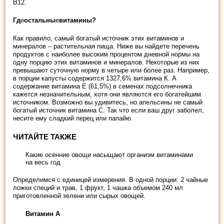
B12.
Гд
е
остальны
е
витамины?
Как правило, самый богатый источник этих витаминов и
минералов – растительная пища. Ниже вы найдете перечень
продуктов с наиболее высоким процентом дневной нормы на
одну порцию этих витаминов и минералов. Некоторые из них
превышают суточную норму в четыре или более раз. Например,
в порции капусты содержится 1327,6% витамина К. А
содержание витамина Е (61,5%) в семенах подсолнечника
кажется незначительным, хотя они являются его богатейшим
источником. Возможно вы удивитесь, но апельсины не самый
богатый источник витамина С. Так что если ваш друг заболел,
несите ему сладкий перец или папайю.
ЧИТАЙТЕ ТАКЖЕ
Какие осенние овощи насыщают организм витаминами
на весь год
Определимся с единицей измерения. В одной порции: 2 чайные
ложки специй и трав, 1 фрукт, 1 чашка объемом 240 мл
приготовленной зелени или сырых овощей.
Витамин А