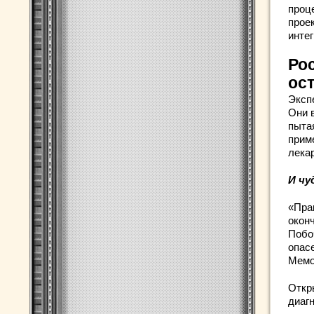
проц
проек
инте
Ро
ос
Эксп
Они 
пыта
прим
лека
И чу
«Пра
окон
Побо
опас
Мемо
Откр
диаг