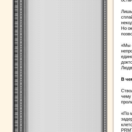
Лишь
спла
неко
Но о
позв
«Мы 
непр
един
докт
Людв
В че
Ство
чему
прол
«По 
заде
клет
PRMT