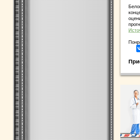
Бело
конц
оцен
прогн
Исто
Понр
При