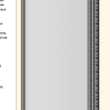
ом
чных
же
оза,
атов
й
чу