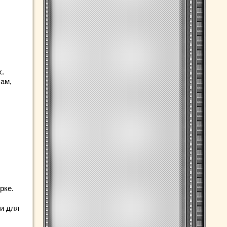
х.
ам,
рке.
 и для