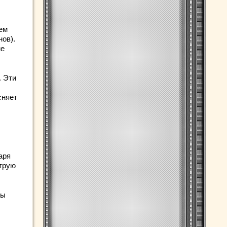
ем
ов).
не
. Эти
сняет
аря
трую
ны