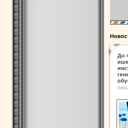
Новос
До 
ише
инс
ген
обу
Новос