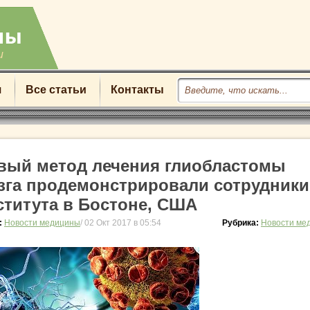
u
я
Все статьи
Контакты
вый метод лечения глиобластомы
зга продемонстрировали сотрудники
ститута в Бостоне, США
:
Новости медицины
/ 02 Окт 2017 в 05:54
Рубрика:
Новости ме