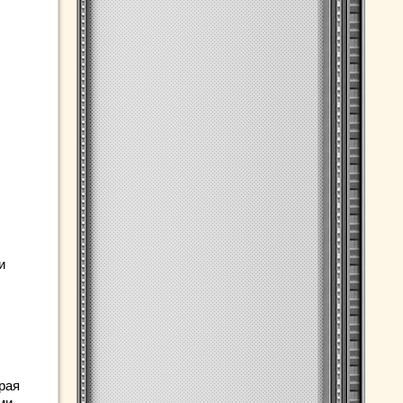
и
рая
ми.