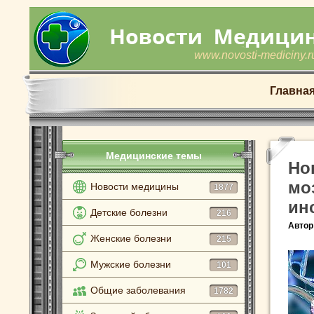
www.novosti-mediciny.r
Главна
Медицинские темы
Но
мо
Новости медицины
1877
ин
Детские болезни
216
Автор
Женские болезни
215
Мужские болезни
101
Общие заболевания
1782