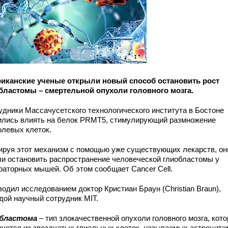
иканские ученые открыли новый способ остановить рост
бластомы – смертельной опухоли головного мозга.
удники Массачусетского технологического института в Бостоне
ились влиять на белок PRMT5, стимулирующий размножение
олевых клеток.
ируя этот механизм с помощью уже существующих лекарств, он
ли остановить распространение человеческой глиобластомы у
раторных мышей. Об этом сообщает Cancer Cell.
одил исследованием доктор Кристиан Браун (Christian Braun),
дой научный сотрудник MIT.
бластома
– тип злокачественной опухоли головного мозга, кото
зуется из звездчатых глиальных клеток, называемых астроцита