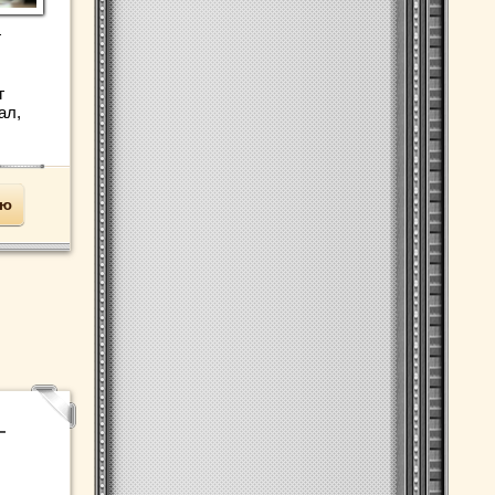
г
г
ал,
ью
–