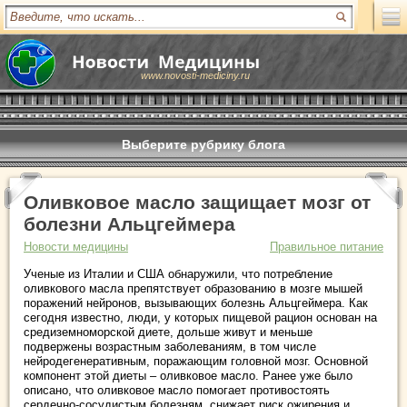
www.novosti-mediciny.ru
Выберите рубрику блога
Оливковое масло защищает мозг от
болезни Альцгеймера
Новости медицины
Правильное питание
Ученые из Италии и США обнаружили, что потребление
оливкового масла препятствует образованию в мозге мышей
поражений нейронов, вызывающих болезнь Альцгеймера. Как
сегодня известно, люди, у которых пищевой рацион основан на
средиземноморской диете, дольше живут и меньше
подвержены возрастным заболеваниям, в том числе
нейродегенеративным, поражающим головной мозг. Основной
компонент этой диеты – оливковое масло. Ранее уже было
описано, что оливковое масло помогает противостоять
сердечно-сосудистым болезням, снижает риск ожирения и