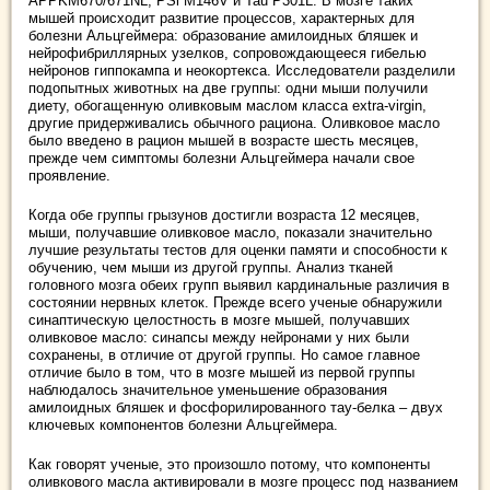
APPKM670/671NL, PSl M146V и Tau P301L. В мозге таких
мышей происходит развитие процессов, характерных для
болезни Альцгеймера: образование амилоидных бляшек и
нейрофибриллярных узелков, сопровождающееся гибелью
нейронов гиппокампа и неокортекса. Исследователи разделили
подопытных животных на две группы: одни мыши получили
диету, обогащенную оливковым маслом класса extra-virgin,
другие придерживались обычного рациона. Оливковое масло
было введено в рацион мышей в возрасте шесть месяцев,
прежде чем симптомы болезни Альцгеймера начали свое
проявление.
Когда обе группы грызунов достигли возраста 12 месяцев,
мыши, получавшие оливковое масло, показали значительно
лучшие результаты тестов для оценки памяти и способности к
обучению, чем мыши из другой группы. Анализ тканей
головного мозга обеих групп выявил кардинальные различия в
состоянии нервных клеток. Прежде всего ученые обнаружили
синаптическую целостность в мозге мышей, получавших
оливковое масло: синапсы между нейронами у них были
сохранены, в отличие от другой группы. Но самое главное
отличие было в том, что в мозге мышей из первой группы
наблюдалось значительное уменьшение образования
амилоидных бляшек и фосфорилированного тау-белка – двух
ключевых компонентов болезни Альцгеймера.
Как говорят ученые, это произошло потому, что компоненты
оливкового масла активировали в мозге процесс под названием