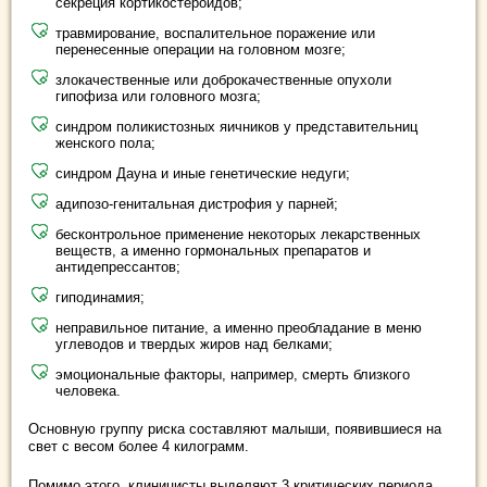
секреция кортикостероидов;
травмирование, воспалительное поражение или
перенесенные операции на головном мозге;
злокачественные или доброкачественные опухоли
гипофиза или головного мозга;
синдром поликистозных яичников у представительниц
женского пола;
синдром Дауна и иные генетические недуги;
адипозо-генитальная дистрофия у парней;
бесконтрольное применение некоторых лекарственных
веществ, а именно гормональных препаратов и
антидепрессантов;
гиподинамия;
неправильное питание, а именно преобладание в меню
углеводов и твердых жиров над белками;
эмоциональные факторы, например, смерть близкого
человека.
Основную группу риска составляют малыши, появившиеся на
свет с весом более 4 килограмм.
Помимо этого, клиницисты выделяют 3 критических периода,