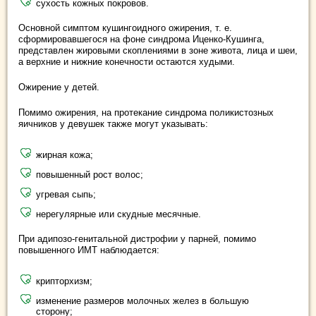
сухость кожных покровов.
Основной симптом кушингоидного ожирения, т. е.
сформировавшегося на фоне синдрома Иценко-Кушинга,
представлен жировыми скоплениями в зоне живота, лица и шеи,
а верхние и нижние конечности остаются худыми.
Ожирение у детей.
Помимо ожирения, на протекание синдрома поликистозных
яичников у девушек также могут указывать:
жирная кожа;
повышенный рост волос;
угревая сыпь;
нерегулярные или скудные месячные.
При адипозо-генитальной дистрофии у парней, помимо
повышенного ИМТ наблюдается:
крипторхизм;
изменение размеров молочных желез в большую
сторону;