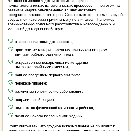
Детское ожирение у детей относится к группе
полиэтиологических патологических процессов — при этом на
развитие недуга одновременно влияет несколько
предрасполагающих факторов. Стоит отметить, что для каждой
возрастной категории причины могут отличаться. Например,
возникновению подобного расстройства у новорожденных и
малышей до года способствуют:
отягощенная наследственность;
пристрастие матери к вредным привычкам во время
внутриутробного развития плода;
искусственное вскармливание младенца
высококалорийными смесями;
раннее введением первого прикорма;
перекармливание;
различные генетические заболевания;
неправильный рацион;
недостаток физической активности ребенка;
позднее начало ползания или ходьбы.
Стоит учитывать, что грудное вскармливание не приводит к
формированию такого недуга, а наоборот, является отличным