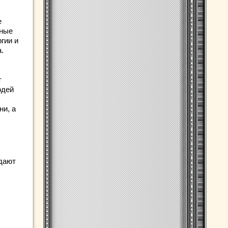
е
нные
гии и
.
т
юдей
ни, а
адают