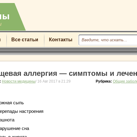
u
я
Все статьи
Контакты
щевая аллергия — симптомы и лече
:
Новости медицины
/ 16 Авг 2017 в 21:29
Рубрика:
Общие забол
ожная сыпь
ерепады настроения
ошнота
арушение сна
оль в животе