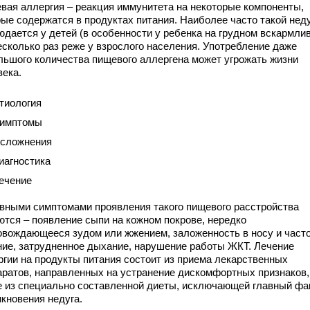
вая аллергия – реакция иммунитета на некоторые компоненты,
рые содержатся в продуктах питания. Наиболее часто такой нед
юдается у детей (в особенности у ребенка на грудном вскармли
есколько раз реже у взрослого населения. Употребление даже
льшого количества пищевого аллергена может угрожать жизни
века.
тиология
имптомы
сложнения
иагностика
ечение
вными симптомами проявления такого пищевого расстройства
ются – появление сыпи на кожном покрове, нередко
овождающееся зудом или жжением, заложенность в носу и част
ние, затрудненное дыхание, нарушение работы ЖКТ. Лечение
ргии на продукты питания состоит из приема лекарственных
аратов, направленных на устранение дискомфортных признаков,
е из специально составленной диеты, исключающей главный фа
икновения недуга.