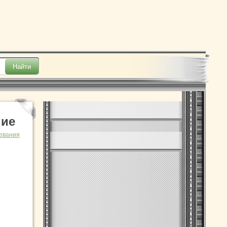
ние
евания