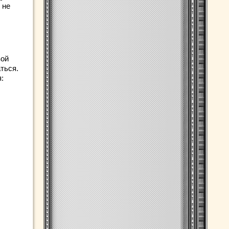
 не
вой
ться.
: