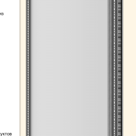
из
уктов