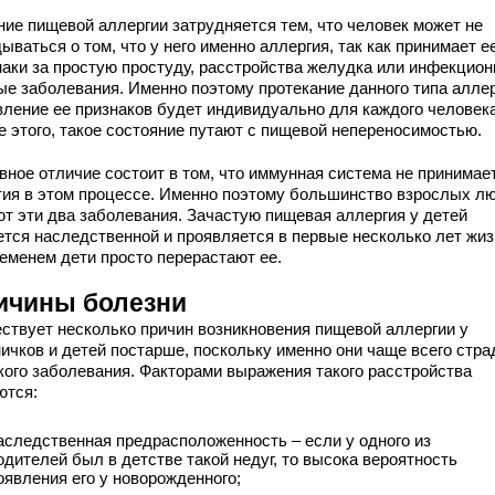
ние пищевой аллергии затрудняется тем, что человек может не
ываться о том, что у него именно аллергия, так как принимает е
наки за простую простуду, расстройства желудка или инфекцио
ые заболевания. Именно поэтому протекание данного типа аллер
вление ее признаков будет индивидуально для каждого человека
е этого, такое состояние путают с пищевой непереносимостью.
вное отличие состоит в том, что иммунная система не принимае
тия в этом процессе. Именно поэтому большинство взрослых л
ют эти два заболевания. Зачастую пищевая аллергия у детей
ется наследственной и проявляется в первые несколько лет жиз
ременем дети просто перерастают ее.
ичины болезни
ствует несколько причин возникновения пищевой аллергии у
ничков и детей постарше, поскольку именно они чаще всего стр
акого заболевания. Факторами выражения такого расстройства
ются:
аследственная предрасположенность – если у одного из
одителей был в детстве такой недуг, то высока вероятность
оявления его у новорожденного;