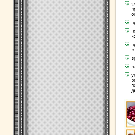
з
п
о
п
н
к
п
ж
в
н
у
р
п
д