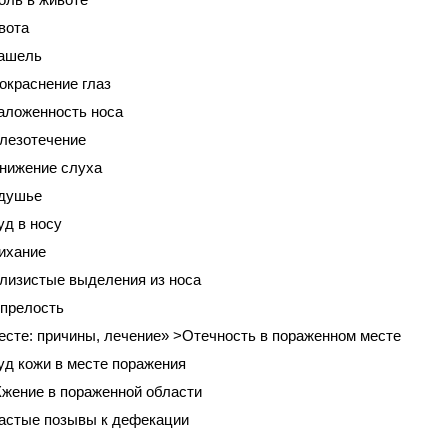
вота
ашель
окраснение глаз
аложенность носа
лезотечение
нижение слуха
душье
уд в носу
ихание
лизистые выделения из носа
прелость
есте: причины, лечение» >Отечность в пораженном месте
уд кожи в месте поражения
жение в пораженной области
астые позывы к дефекации