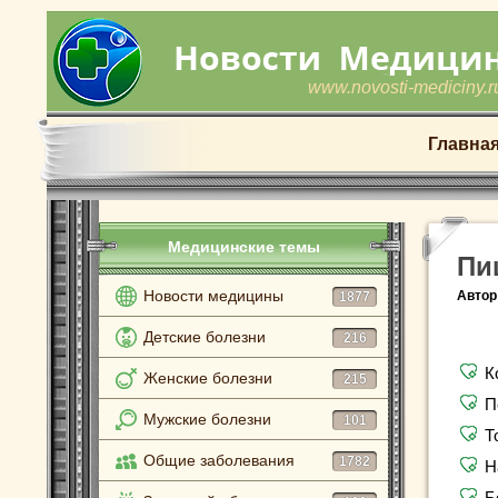
www.novosti-mediciny.r
Главна
Медицинские темы
Пи
Новости медицины
Автор
1877
Детские болезни
216
К
Женские болезни
215
П
Мужские болезни
101
Т
Общие заболевания
1782
Н
Б