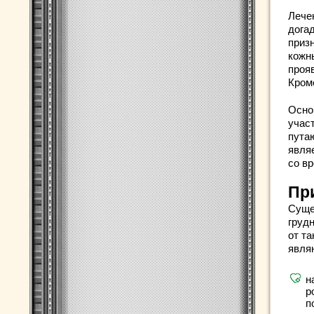
Лече
догад
приз
кожн
проя
Кром
Осно
учас
пута
явля
со в
Пр
Суще
груд
от т
явля
н
р
п