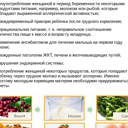
лоупотребление женщиной в период беременности некоторыми
родуктами питания, например, молоком или рыбой, которые
бладают выраженной аллергической активностью;
реждевременный прикорм ребенка после грудного кормления;
ерациональное питание, т. е. неправильное соотношение
оличества пищи к массе и возрасту младенца;
рименение антибиотиков для лечения малыша на первом году
изни;
рожденные патологии ЖКТ, печени и желчевыводящих путей;
арушения эндокринной системы;
потребление женщиной некоторых продуктов, которые попадают
ебенку через грудное молоко и вызывают аллергию. Именно
оэтому молодым кормящим матерям необходимо придерживать
иеты.