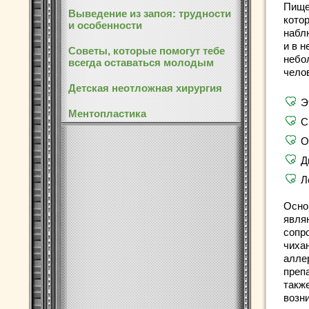
Пище
Выведение из запоя: трудности
кото
и особенности
набл
и в н
Советы, которые помогут тебе
небо
всегда оставаться молодым
чело
Детская неотложная хирургия
Э
Ментопластика
С
О
Д
Л
Осно
явля
сопр
чиха
алле
преп
такж
возн