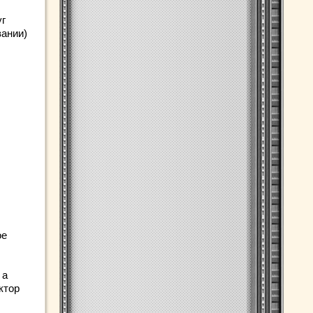
уг
вании)
ое
 а
ктор