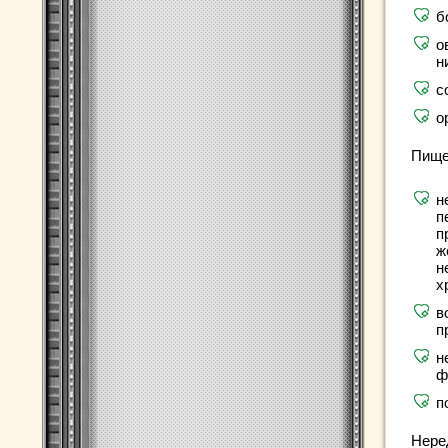
б
о
н
с
о
Пище
н
п
п
ж
н
х
в
п
н
ф
п
Нере