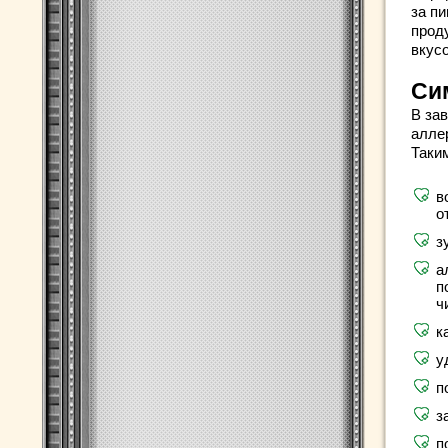
за п
проду
вкус
Си
В за
алле
Таки
в
о
з
а
п
ч
к
у
п
з
п