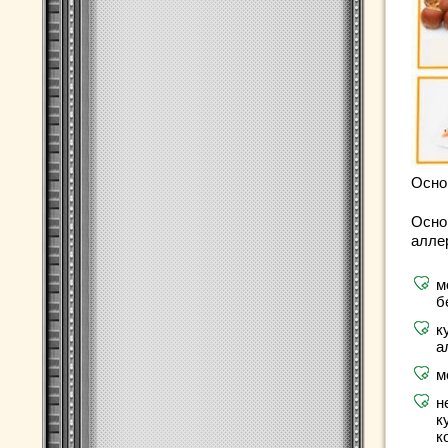
Осно
Осно
алле
м
б
к
а
м
н
к
к