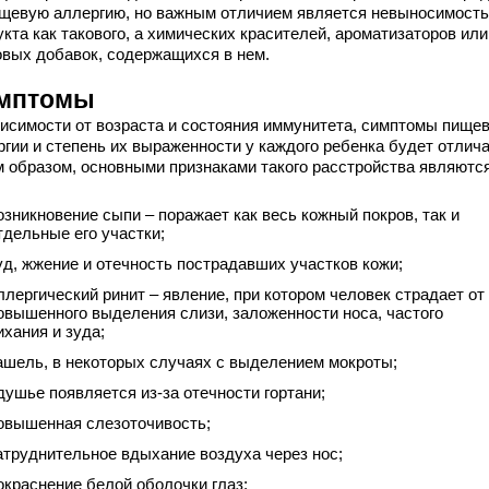
ищевую аллергию, но важным отличием является невыносимость
кта как такового, а химических красителей, ароматизаторов или
овых добавок, содержащихся в нем.
мптомы
висимости от возраста и состояния иммунитета, симптомы пище
ргии и степень их выраженности у каждого ребенка будет отлича
м образом, основными признаками такого расстройства являются
озникновение сыпи – поражает как весь кожный покров, так и
тдельные его участки;
уд, жжение и отечность пострадавших участков кожи;
ллергический ринит – явление, при котором человек страдает от
овышенного выделения слизи, заложенности носа, частого
ихания и зуда;
ашель, в некоторых случаях с выделением мокроты;
душье появляется из-за отечности гортани;
овышенная слезоточивость;
атруднительное вдыхание воздуха через нос;
окраснение белой оболочки глаз;