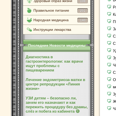
Здоровый образ жизни
108
Р
Правильное питание
201
К
Народная медицина
140
П
З
Инструкции лекарства
С
С
Последние Новости медицины
У
Диагностика в
З
гастроэнтерологии: как врачи
Ч
ищут проблемы с
пищеварением
С
Лечение эндометриоза матки в
О
центре репродукции «Линия
м
жизни»
З
УЗИ детям – безопасно ли,
Ж
зачем его назначают и как
пережить процедуру без драмы,
Ч
слёз и побега из кабинета 😅