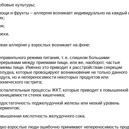
обовые культуры;
вощи и фрукты – аллергия возникает индивидуально на каждый 
их;
оя;
рехи.
вая аллергия у взрослых возникает на фоне:
еправильного режима питания, т. е. слишком большими
ерерывами между приемами пищи, или же, наоборот, частые
риемы пищи. Именно это приводит к расстройствам секреции
елудка, которые провоцируют возникновение не только данного
едуга, но и непереносимости некоторых продуктов или
ронического гастрита;
оспалительные процессы ЖКТ, которые приводят к повышенной
роницаемости стенок кишечника;
едостаточность поджелудочной железы или низкий уровень
ерментов;
овышенная кислотность желудочного сока.
дко взрослые люди ошибочно принимают непереносимость прод