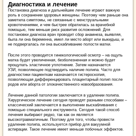
Диагностика и лечение
Постановка диагноза и дальнейшее лечение играют важную
роль в сохранении здоровья женщины. Поэтому чем раньше она
заметила симптомы, не связанные с менструальными
кровотечениями, и чем быстрее обратилась за врачебной
помощью, тем меньше риск развития осложнений. Для
постановки диагноза врач проводит сбор анамнеза, выявляя,
была ли она беременна, имел ли место аборт или выкидыш, и
не подвергалась ли она выскабливанию полости матки.
После этого проводится гинекологический осмотр – на ощупь
матка будет увеличенная, безболезненная и можно будет
прощупать эластичное уплотнение. Затем назначается
УЗИ, позволяющее подтвердить наличие полипа. Часто для
диагностики пациенткам назначается гистероскопия,
позволяющая дифференцировать плацентарный полип после
родов или аборта от злокачественного новообразования.
Лечение данной патологии заключается в удалении полипа.
Хирургическое лечение сегодня проводят разными способами –
классический заключается в выполнении выскабливания с
помощью специального инструмента. Сегодня такой способ
лечения выбирают редко, так как он является
высокотравматичным. Поэтому для того, чтобы провести
удаление полипа, используется прибор для вакуумной
аспирации. Такое лечение имеет меньше побочных эффектов.