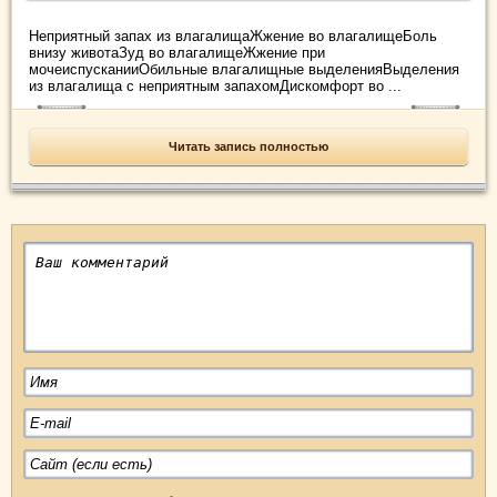
Неприятный запах из влагалищаЖжение во влагалищеБоль
внизу животаЗуд во влагалищеЖжение при
мочеиспусканииОбильные влагалищные выделенияВыделения
из влагалища с неприятным запахомДискомфорт во ...
Читать запись полностью