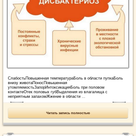
СлабостьПовышенная температураБоль в области пупкаБоль
внизу животаПоносПовышенная
утомляемостьЗапорИнтоксикацияБоль при половом
контактеОтек половых губВыделения из влагалища с
неприятным запахомЖжение в области ...
Читать запись полностью