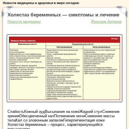
Новости медицины и здоровья в мире сегодня:
Холестаз беременных — симптомы и лечение
Новости медицины
Женские болезни
СлабостьКожный зудВысыпания на кожеЖидкий стулСнижение
зренияОбесцвеченный калПотемнение мочиСнижение массы
телаКал со зловонным запахомГиперпигментация кожи
Холестаз беременных – процесс, характеризующийся
повышением ...