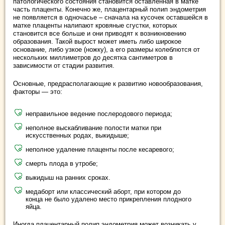
патологического состояния становится оставленная в матке
часть плаценты. Конечно же, плацентарный полип эндометрия
не появляется в одночасье – сначала на кусочек оставшейся в
матке плаценты налипают кровяные сгустки, которых
становится все больше и они приводят к возникновению
образования. Такой вырост может иметь либо широкое
основание, либо узкое (ножку), а его размеры колеблются от
нескольких миллиметров до десятка сантиметров в
зависимости от стадии развития.
Основные, предрасполагающие к развитию новообразования,
факторы — это:
неправильное ведение послеродового периода;
неполное выскабливание полости матки при
искусственных родах, выкидыше;
неполное удаление плаценты после кесаревого;
смерть плода в утробе;
выкидыш на ранних сроках.
медаборт или классический аборт, при котором до
конца не было удалено место прикрепления плодного
яйца.
Иногда плацентарный полип эндометрия может возникать у