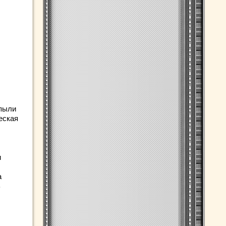
 пыли
еская
и
а
В