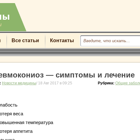
u
я
Все статьи
Контакты
евмокониоз — симптомы и лечение
:
Новости медицины
/ 18 Авг 2017 в 09:25
Рубрика:
Общие забол
лабость
отеря веса
овышенная температура
отеря аппетита
дышка