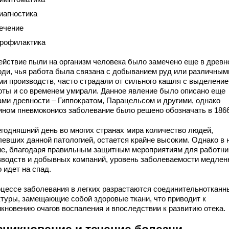
иагностика
ечение
рофилактика
ействие пыли на организм человека было замечено еще в древн
юди, чья работа была связана с добыванием руд или различным
ми производств, часто страдали от сильного кашля с выделени
оты и со временем умирали. Данное явление было описано еще
ами древности – Гиппократом, Парацельсом и другими, однако
ином пневмокониоз заболевание было решено обозначать в 1866
егодняшний день во многих странах мира количество людей,
левших данной патологией, остается крайне высоким. Однако в
не, благодаря правильным защитным мероприятиям для работни
зводств и добывных компаний, уровень заболеваемости медленн
 идет на спад.
оцессе заболевания в легких разрастаются соединительнотканн
ктуры, замещающие собой здоровые ткани, что приводит к
икновению очагов воспаления и впоследствии к развитию отека.