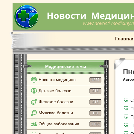
www.novosti-mediciny.r
Главна
Медицинские темы
Пн
Новости медицины
Автор
1877
Детские болезни
216
С
Женские болезни
215
П
Мужские болезни
101
П
Общие заболевания
1782
П
О