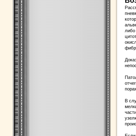
Во
Расс
пнев
кото
альв
либо 
цито
окис
фибр
Дока
непо
Патол
отче
пора
В сл
мелк
част
узел
прои
Если