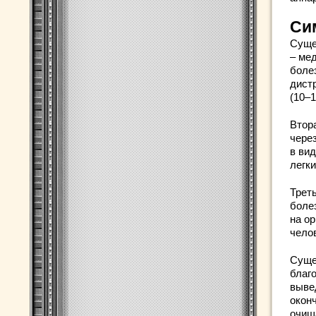
Си
Суще
– ме
боле
дист
(10–1
Втор
чере
в вид
легк
Трет
боле
на ор
чело
Суще
благ
выве
окон
очищ