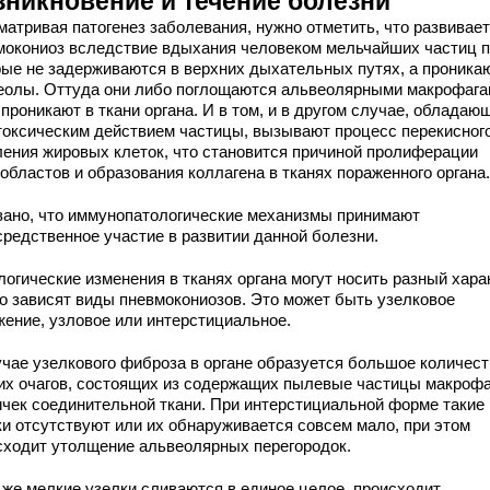
зникновение и течение болезни
матривая патогенез заболевания, нужно отметить, что развивае
мокониоз вследствие вдыхания человеком мельчайших частиц 
рые не задерживаются в верхних дыхательных путях, а проника
еолы. Оттуда они либо поглощаются альвеолярными макрофага
проникают в ткани органа. И в том, и в другом случае, обладаю
токсическим действием частицы, вызывают процесс перекисног
ления жировых клеток, что становится причиной пролиферации
областов и образования коллагена в тканях пораженного органа.
зано, что иммунопатологические механизмы принимают
средственное участие в развитии данной болезни.
огические изменения в тканях органа могут носить разный хара
го зависят виды пневмокониозов. Это может быть узелковое
жение, узловое или интерстициальное.
учае узелкового фиброза в органе образуется большое количест
их очагов, состоящих из содержащих пылевые частицы макрофа
ичек соединительной ткани. При интерстициальной форме такие
ки отсутствуют или их обнаруживается совсем мало, при этом
сходит утолщение альвеолярных перегородок.
 же мелкие узелки сливаются в единое целое, происходит