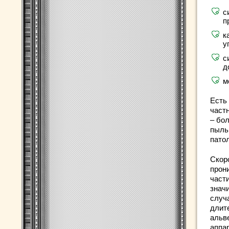
с
п
к
у
с
д
м
Есть
част
– бо
пыль
пато
Скор
прон
части
знач
случ
длит
альв
аппа