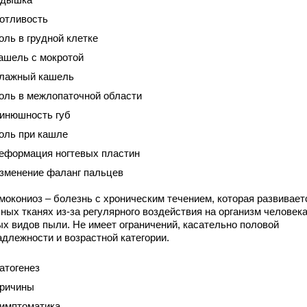
отливость
оль в грудной клетке
ашель с мокротой
лажный кашель
оль в межлопаточной области
инюшность губ
оль при кашле
еформация ногтевых пластин
зменение фаланг пальцев
мокониоз – болезнь с хроническим течением, которая развивает
ных тканях из-за регулярного воздействия на организм человек
ых видов пыли. Не имеет ограничений, касательно половой
адлежности и возрастной категории.
атогенез
ричины
имптоматика