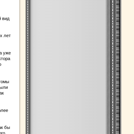
й вид
х лет
а уже
ктора
о
птомы
пыли
ак
олее
ак бы
ого