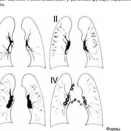
го.
Формы