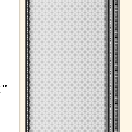
ся в
а