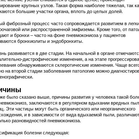
ирование крупных узлов. Такая форма наиболее тяжелая, так к
жаются большие участки органа, вплоть до целых долей.
ый фиброзный процесс часто сопровождается развитием в легк
оочаговой или распространенной эмфиземы. Кроме того, от пато
дают и бронхи – часто на фоне пневмокониоза у пациентов
иваются бронхиолиты и эндобронхиты.
знь развивается в две стадии. На начальной в органе отмечают
алительно-дистрофические изменения, а на этапе прогрессиров
левания обнаруживаются склеротические изменения. Чаще всег
но на второй стадии заболевания патологию можно диагностиро
генографически.
ичины
уже было сказано выше, причины развития у человека такой бол
пневмокониоз, заключаются в регулярном вдыхании вредных пы
ц. Эти частицы могут быть органического или неорганического
схождения, и в зависимости от вида вдыхаемой пыли, различаю
олько разновидностей пневмокониоза.
сификация болезни следующая: