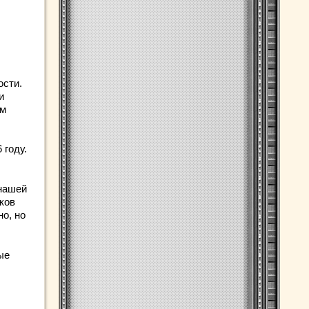
ости.
и
ем
 году.
 нашей
ков
о, но
ые