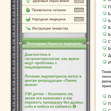
Здоровый образ жизни
108
П
Правильное питание
201
Б
Народная медицина
140
К
В
Инструкции лекарства
Б
С
Последние Новости медицины
Б
Диагностика в
Д
гастроэнтерологии: как врачи
И
ищут проблемы с
пищеварением
Пнев
Лечение эндометриоза матки в
легоч
центре репродукции «Линия
разн
жизни»
прин
УЗИ детям – безопасно ли,
П
зачем его назначают и как
пережить процедуру без драмы,
П
слёз и побега из кабинета 😅
С