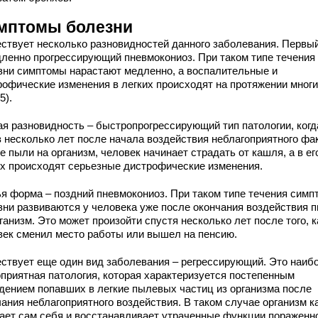
мптомы болезни
ствует несколько разновидностей данного заболевания. Первы
дленно прогрессирующий пневмокониоз. При таком типе течения
зни симптомы нарастают медленно, а воспалительные и
рофические изменения в легких происходят на протяжении многи
5).
ая разновидность – быстропрогрессирующий тип патологии, когд
з несколько лет после начала воздействия неблагоприятного фа
е пыли на организм, человек начинает страдать от кашля, а в ег
их происходят серьезные дистрофические изменения.
ья форма – поздний пневмокониоз. При таком типе течения сим
зни развиваются у человека уже после окончания воздействия 
ганизм. Это может произойти спустя несколько лет после того, к
век сменил место работы или вышел на пенсию.
ствует еще один вид заболевания – регрессирующий. Это наиб
оприятная патология, которая характеризуется постепенным
дением попавших в легкие пылевых частиц из организма после
чания неблагоприятного воздействия. В таком случае организм к
ает сам себя и восстанавливает утраченные функции пораженн