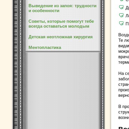
Выведение из запоя: трудности
Д
и особенности
Л
Советы, которые помогут тебе
П
всегда оставаться молодым
Возд
Детская неотложная хирургия
Те л
вида
Ментопластика
мокр
врач
терм
На с
забо
стра
прои
верно
В пр
стру
возн