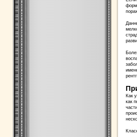
форм
пора
Данн
мелк
стра
разв
Боле
восп
забо
имен
рент
Пр
Как 
как 
части
прои
неск
Клас