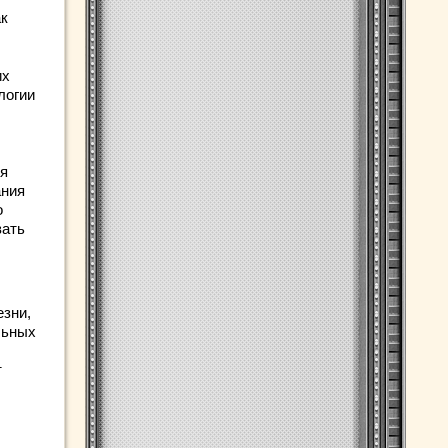
ак
их
логии
ся
ания
о
вать
езни,
льных
т