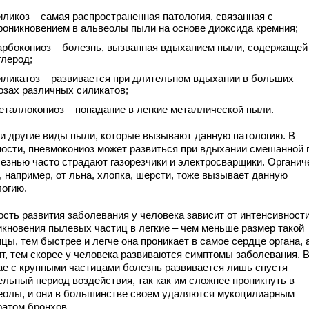
иликоз – самая распространенная патология, связанная с
роникновением в альвеолы пыли на основе диоксида кремния;
арбокониоз – болезнь, вызванная вдыханием пыли, содержащей
глерод;
иликатоз – развивается при длительном вдыхании в больших
озах различных силикатов;
еталлокониоз – попадание в легкие металлической пыли.
 и другие виды пыли, которые вызывают данную патологию. В
ности, пневмокониоз может развиться при вдыхании смешанной
лезнью часто страдают газорезчики и электросварщики. Органич
, например, от льна, хлопка, шерсти, тоже вызывает данную
логию.
ость развития заболевания у человека зависит от интенсивност
икновения пылевых частиц в легкие – чем меньше размер такой
цы, тем быстрее и легче она проникает в самое сердце органа, 
ит, тем скорее у человека развиваются симптомы заболевания. 
ае с крупными частицами болезнь развивается лишь спустя
ельный период воздействия, так как им сложнее проникнуть в
еолы, и они в большинстве своем удаляются мукоцилиарным
ратом бронхов.