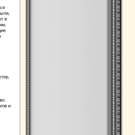
тся
пыли,
ют в
ми,
щие
о
ктер,
во
гов и