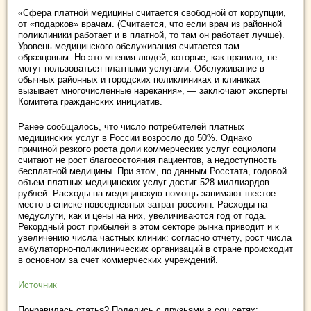
«Сфера платной медицины считается свободной от коррупции,
от «подарков» врачам. (Считается, что если врач из районной
поликлиники работает и в платной, то там он работает лучше).
Уровень медицинского обслуживания считается там
образцовым. Но это мнения людей, которые, как правило, не
могут пользоваться платными услугами. Обслуживание в
обычных районных и городских поликлиниках и клиниках
вызывает многочисленные нарекания», — заключают эксперты
Комитета гражданских инициатив.
Ранее сообщалось, что число потребителей платных
медицинских услуг в России возросло до 50%. Однако
причиной резкого роста доли коммерческих услуг социологи
считают не рост благосостояния пациентов, а недоступность
бесплатной медицины. При этом, по данным Росстата, годовой
объем платных медицинских услуг достиг 528 миллиардов
рублей. Расходы на медицинскую помощь занимают шестое
место в списке повседневных затрат россиян. Расходы на
медуслуги, как и цены на них, увеличиваются год от года.
Рекордный рост прибылей в этом секторе рынка приводит и к
увеличению числа частных клиник: согласно отчету, рост числа
амбулаторно-поликлинических организаций в стране происходит
в основном за счет коммерческих учреждений.
Источник
Понравилась статья? Поделись с друзьями в соц.сетях: