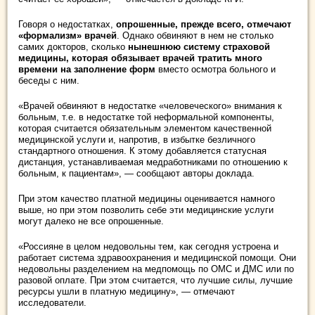
Говоря о недостатках,
опрошенные, прежде всего, отмечают
«формализм» врачей
. Однако обвиняют в нем не столько
самих докторов, сколько
нынешнюю систему страховой
медицины, которая обязывает врачей тратить много
времени на заполнение форм
вместо осмотра больного и
беседы с ним.
«Врачей обвиняют в недостатке «человеческого» внимания к
больным, т.е. в недостатке той неформальной компоненты,
которая считается обязательным элементом качественной
медицинской услуги и, напротив, в избытке безличного
стандартного отношения. К этому добавляется статусная
дистанция, устанавливаемая медработниками по отношению к
больным, к пациентам», — сообщают авторы доклада.
При этом качество платной медицины оценивается намного
выше, но при этом позволить себе эти медицинские услуги
могут далеко не все опрошенные.
«Россияне в целом недовольны тем, как сегодня устроена и
работает система здравоохранения и медицинской помощи. Они
недовольны разделением на медпомощь по ОМС и ДМС или по
разовой оплате. При этом считается, что лучшие силы, лучшие
ресурсы ушли в платную медицину», — отмечают
исследователи.