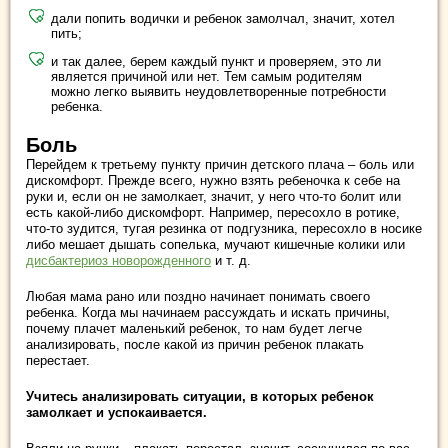
дали попить водички и ребенок замолчал, значит, хотел
пить;
и так далее, берем каждый пункт и проверяем, это ли
является причиной или нет. Тем самым родителям
можно легко выявить неудовлетворенные потребности
ребенка.
Боль
Перейдем к третьему пункту причин детского плача – боль или
дискомфорт. Прежде всего, нужно взять ребеночка к себе на
руки и, если он не замолкает, значит, у него что-то болит или
есть какой-либо дискомфорт. Например, пересохло в ротике,
что-то зудится, тугая резинка от подгузника, пересохло в носике
либо мешает дышать сопелька, мучают кишечные колики или
дисбактериоз новорожденного
и т. д.
Любая мама рано или поздно начинает понимать своего
ребенка. Когда мы начинаем рассуждать и искать причины,
почему плачет маленький ребенок, то нам будет легче
анализировать, после какой из причин ребенок плакать
перестает.
Учитесь анализировать ситуации, в которых ребенок
замолкает и успокаивается.