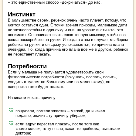
– это единственный способ «докричаться» до нас.
Инстинкт
В большинстве своем, ребенок очень часто плачет, потому, что
боится остаться один. С точки зрения природы, маленькие дети
не жизнеспособны в одиночку и они, на уровне инстинкта, это
понимают. Он начинает звать свою теплую мамочку, чтобы она
взяла поскорей его на ручки. И когда в этом в случае, мы берем
ребенка на ручки, и он сразу успокаивается, то причина плача
очевидна. Но, когда причина его плача все же в другом, ребенок
не перестанет плакать.
Потребности
Если у малыша не получается удовлетворить свои
физиологические потребности (покушать, поспать, попить,
сходить в туалет по-большому или по-маленькому), он
наверняка тоже будет плакать.
Начинаем искать причину:
пощупали, помяли животик – мягкий, да и какал
недавно, значит эту причину убираем;
если вдруг перестал плакать, после того как
«помочился», то тут явно, какая-то проблема, вызываем
доктора;