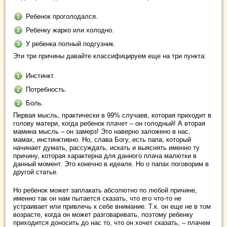
Ребенок проголодался.
Ребенку жарко или холодно.
У ребенка полный подгузник.
Эти три причины давайте классифицируем еще на три пункта:
Инстинкт.
Потребность.
Боль.
Первая мысль, практически в 99% случаев, которая приходит в
голову матери, когда ребенок плачет – он голодный! А вторая
мамина мысль – он замерз! Это наверно заложено в нас,
мамах, инстинктивно. Но, слава Богу, есть папа, который
начинает думать, рассуждать, искать и выяснять именно ту
причину, которая характерна для данного плача малютки в
данный момент. Это конечно в идеале. Но о папах поговорим в
другой статье.
Но ребенок может заплакать абсолютно по любой причине,
именно так он нам пытается сказать, что его что-то не
устраивает или привлечь к себе внимание. Т.к. он еще не в том
возрасте, когда он может разговаривать, поэтому ребенку
приходится доносить до нас то, что он хочет сказать, – плачем