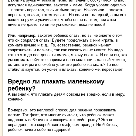
Взяли на ручки – плакать перестал, значит, соскучился по вас,
испугался одиночества, захотел к маме. Когда убрали одеялко
– плакать перестал, значит было жарко. Накормили – плакать
перестал, значит, хотел кушать. Но если он голодный, а вы его
взяли на руки и укачиваете, чтобы он не плакал, при этом
ничего не даете, то он не успокоится, пока не поест!
Или, например, захотел ребенок спать, но вы не знаете о том,
что он собрался спать! Будете продолжать с ним играть, в
комнате шумно и т. д.. То, естественно, ребенок начнет
капризничать и плакать, так как сказать он не может. Но надо
как-то это до вас донести «мама, я хочу спать!». И если вы, как
умная мать поймете капризы и плач малютки в данный момент,
оставьте игры и спокойно уложите ребеночка спать? То все
стабилизируется, он уснет и плакать, конечно же, перестанет.
Вредно ли плакать маленькому
ребенку?
А вы знали, что плакать детям совсем не вредно, если в меру,
конечно.
Во-первых, это неплохой способ для ребенка поразвивать
легкие. Тот факт, что многие считают, что ребенок может
надорвать себе пупок и «накричать» себе грыжу? Это не
оправдано, это скорей всего миф, чем правда. Не бойтесь,
ребенок ничего себе не надорвет!