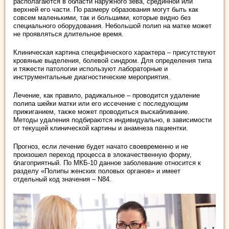
располагаются в области наружного зева, срединной или
верхней его части. По размеру образования могут быть как
совсем маленькими, так и большими, которые видно без
специального оборудования. Небольшой полип на матке может
не проявляться длительное время.
Клиническая картина специфического характера – присутствуют
кровяные выделения, болевой синдром. Для определения типа
и тяжести патологии используют лабораторные и
инструментальные диагностические мероприятия.
Лечение, как правило, радикальное – проводится удаление
полипа шейки матки или его иссечение с последующим
прижиганием, также может проводиться выскабливание.
Методы удаления подбираются индивидуально, в зависимости
от текущей клинической картины и анамнеза пациентки.
Прогноз, если лечение будет начато своевременно и не
произошел переход процесса в злокачественную форму,
благоприятный. По МКБ-10 данное заболевание относится к
разделу «Полипы женских половых органов» и имеет
отдельный код значения – N84.