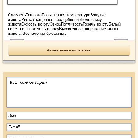
СлабостьТошнотаПовышенная температураВздутие
животаРвотаУчащенное сердцебиениеБоль внизу
животаСухость во ртуОзнобПотливостьГоречь во ртуБелый
налет на языкеБоль в пахуВыраженное напряжение мышц
живота Воспаление брюшины ...
Читать запись полностью