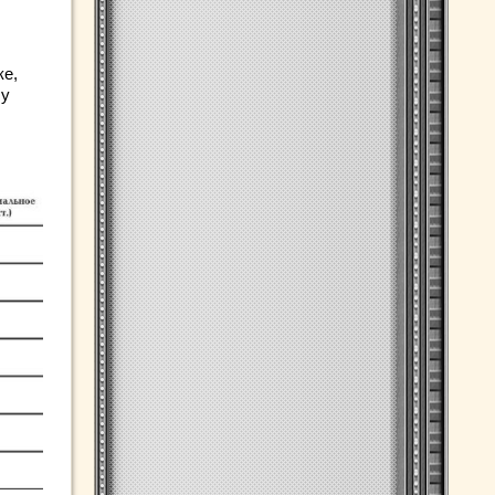
ке,
 у