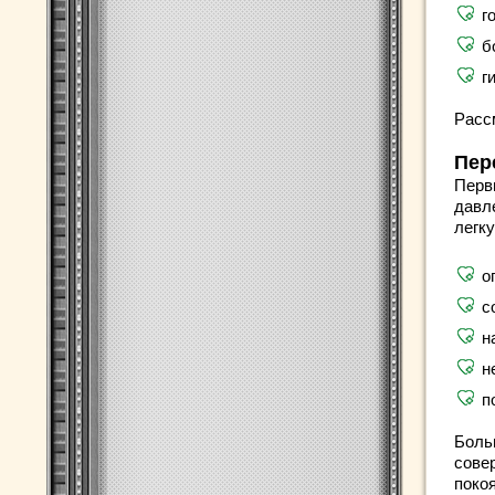
г
б
г
Расс
Пер
Перв
давл
легк
о
с
н
н
п
Боль
сове
покоя