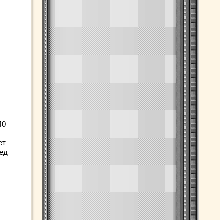
40
ет
ред