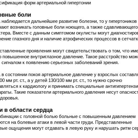
сификация форм артериальной гипертонии
овные боли
а наблюдается дальнейшее развитие болезни, то у гипертоников
нают возникать головные боли ноющего, а также сдавливающего
ктера. Вместе с данным симптомом окулисты могут диагностиро
нение глазного дня и наличие атрофических процессов в сетчатк
ставленные проявления могут свидетельствовать о том, что им
о повышенное внутриглазное давление. Такое расстройство мож
ь сигналом к появлению серьезных заболеваний зрения.
а в состоянии покоя артериальное давление у взрослых составл
00 мм рт. ст., а у детей 130/100 мм рт. ст., то нужно срочно
авляться к кардиологу и принимать специальные антигипертенз
араты. Такие показатели артериального давления несут опаснос
здоровья.
и в области сердца
мбинации с головной болью больные с повышенным давлением
ются на болевые атаки в левой части груди. Представленные
вые ощущения могут отдавать в левую руку и нарушать ритм се