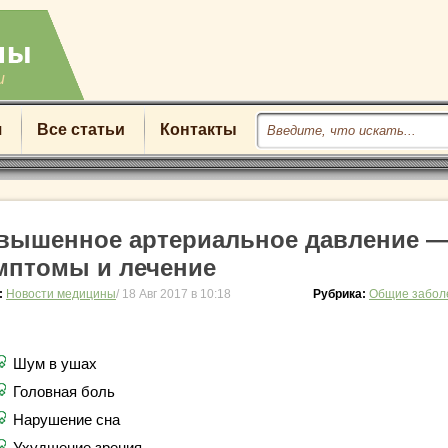
u
я
Все статьи
Контакты
вышенное артериальное давление 
мптомы и лечение
:
Новости медицины
/ 18 Авг 2017 в 10:18
Рубрика:
Общие забол
Шум в ушах
Головная боль
Нарушение сна
Ухудшение зрения