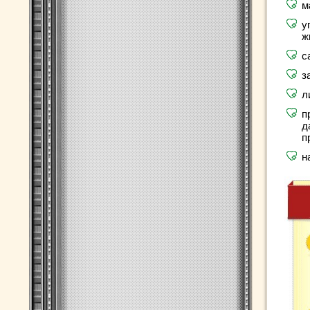
м
у
ж
с
з
л
п
д
п
н