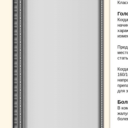
Клас
Гол
Когд
начи
хара
изме
Пред
мест
стат
Когд
160/1
напр
преп
для 
Бол
В ко
жалу
боле