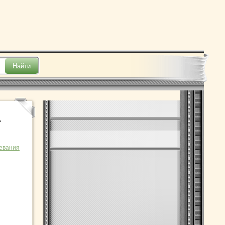
—
евания