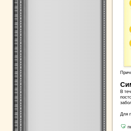
Прич
Си
В те
пост
забо
Для 
п