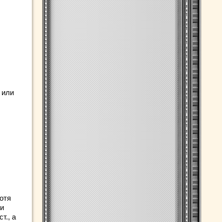
 или
отя
ии
т., а