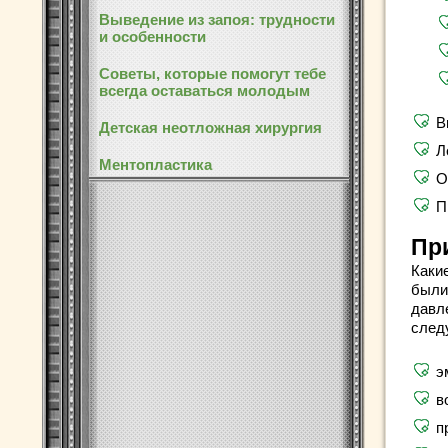
Выведение из запоя: трудности
и особенности
Советы, которые помогут тебе
всегда оставаться молодым
В
Детская неотложная хирургия
Л
Ментопластика
О
П
Пр
Каки
были
давле
след
э
в
п