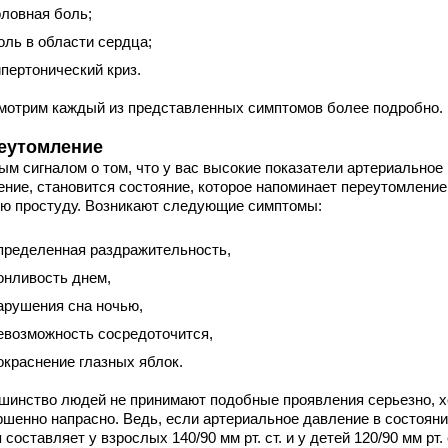
оловная боль;
оль в области сердца;
ипертонический криз.
мотрим каждый из представленных симптомов более подробно.
еутомление
ым сигналом о том, что у вас высокие показатели артериальное
ение, становится состояние, которое напоминает переутомление
ую простуду. Возникают следующие симптомы:
пределенная раздражительность,
онливость днем,
арушения сна ночью,
евозможность сосредоточится,
окраснение глазных яблок.
шинство людей не принимают подобные проявления серьезно, х
ршенно напрасно. Ведь, если артериальное давление в состоян
 составляет у взрослых 140/90 мм рт. ст. и у детей 120/90 мм рт. с