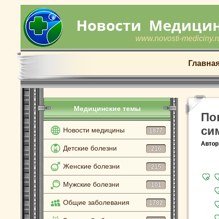
www.novosti-mediciny.r
Главна
Медицинские темы
По
си
Новости медицины
1877
Автор
Детские болезни
216
Женские болезни
215
Мужские болезни
101
Общие заболевания
1782