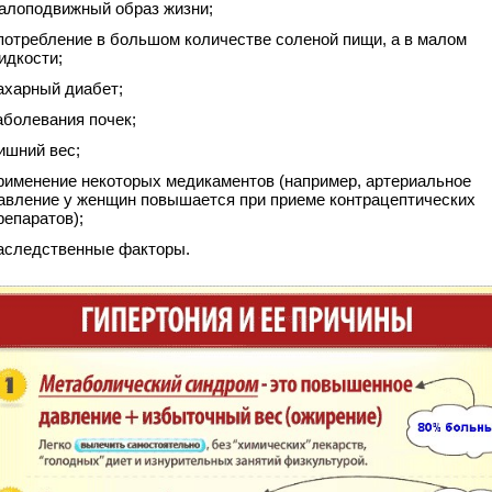
алоподвижный образ жизни;
потребление в большом количестве соленой пищи, а в малом
идкости;
ахарный диабет;
аболевания почек;
ишний вес;
рименение некоторых медикаментов (например, артериальное
авление у женщин повышается при приеме контрацептических
репаратов);
аследственные факторы.