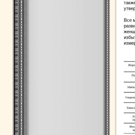
такж
утве
Все 
разви
женщ
избы
изме