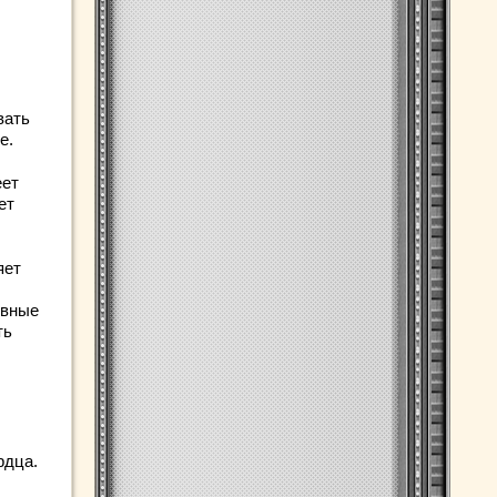
вать
е.
еет
ет
яет
ивные
ть
рдца.