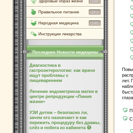
Здоровый образ жизни
108
Правильное питание
201
Народная медицина
140
Инструкции лекарства
Последние Новости медицины
Диагностика в
Повы
гастроэнтерологии: как врачи
расп
ищут проблемы с
пищеварением
лет.
набл
Лечение эндометриоза матки в
быст
центре репродукции «Линия
глаз
жизни»
П
УЗИ детям – безопасно ли,
зачем его назначают и как
С
пережить процедуру без драмы,
слёз и побега из кабинета 😅