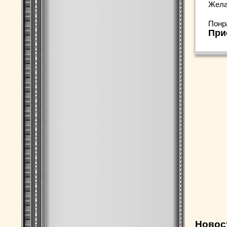
Жела
Понр
При
Новос