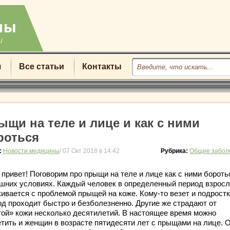
u
я
Все статьи
Контакты
ыщи на теле и лице и как с ними
роться
:
Новости медицины
/ 07 Окт 2018 в 14:42
Рубрика:
Общие забол
привет! Поговорим про прыщи на теле и лице как с ними бороть
шних условиях. Каждый человек в определенный период взрос
кивается с проблемой прыщей на коже. Кому-то везет и подрост
од проходит быстро и безболезненно. Другие же страдают от
той» кожи несколько десятилетий. В настоящее время можно
етить и женщин в возрасте пятидесяти лет с прыщами на лице. 