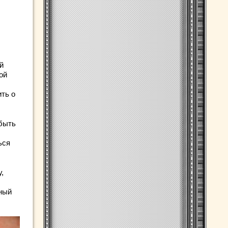
й
ой
ть о
быть
ься
,
тный