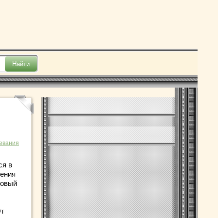
евания
ся в
ления
ковый
От