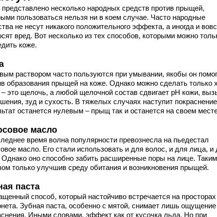
 представлено несколько народных средств против прыщей,
рыми пользоваться нельзя ни в коем случае. Часто народные
тва не несут никакого положительного эффекта, а иногда и вов
осят вред. Вот несколько из тех способов, которыми можно толь
едить коже.
а
вым раствором часто пользуются при умывании, якобы он помо
ив образования прыщей на коже. Однако можно сделать только 
 – это щелочь, а любой щелочной состав сдвигает pH кожи, выз
шения, зуд и сухость. В тяжелых случаях наступит покраснение
льтат останется нулевым – прыщ так и останется на своем месте
осовое масло
следнее время волна популярности превознесла на пьедестал
овое масло. Его стали использовать и для волос, и для лица, и
. Однако оно способно забить расширенные поры на лице. Таким
зом только улучшив среду обитания и возникновения прыщей.
ная паста
ащенный способ, который настойчиво встречается на просторах
рнета. Зубная паста, особенно с мятой, снимает лишь ощущение
аснения. Иными словами, эффект как от кусочка льда. Но при