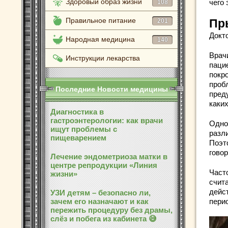
Здоровый образ жизни
чего 
108
Правильное питание
201
Пр
Докто
Народная медицина
140
Врач
Инструкции лекарства
паци
покр
проб
Последние Новости медицины
пред
каки
Диагностика в
гастроэнтерологии: как врачи
Одно
ищут проблемы с
разл
пищеварением
Поэт
говор
Лечение эндометриоза матки в
центре репродукции «Линия
Част
жизни»
счита
дейс
УЗИ детям – безопасно ли,
зачем его назначают и как
пери
пережить процедуру без драмы,
слёз и побега из кабинета 😅