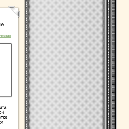
ие
евания
ита
ой
етке
ог