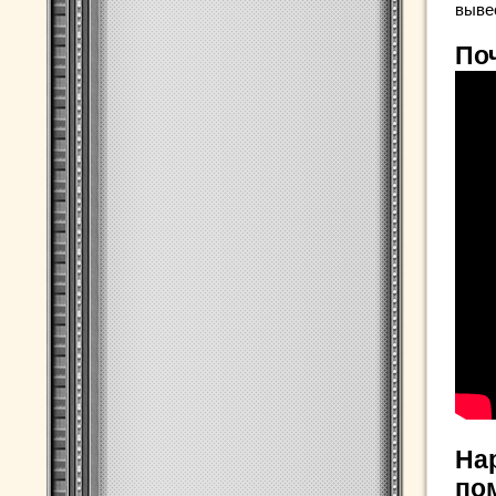
выве
По
На
по