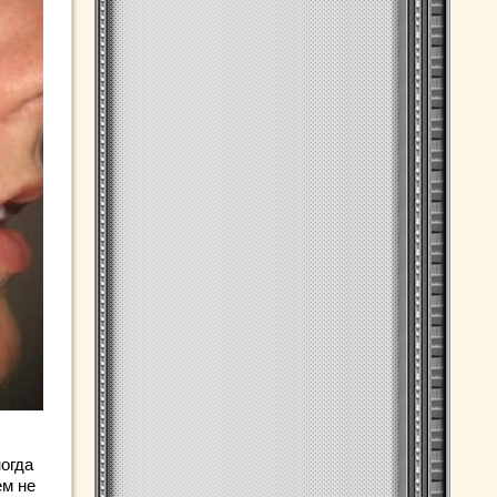
огда
ем не