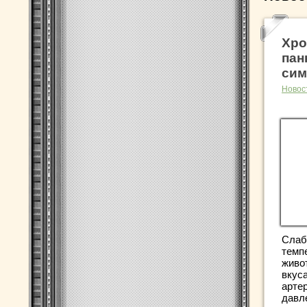
Хро
пан
сим
Новос
Слаб
темп
живо
вкус
арте
давл