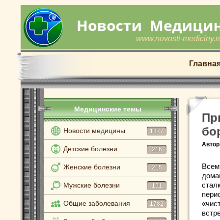
www.novosti-mediciny.r
Главна
Медицинские темы
Пр
бо
Новости медицины
1877
Автор
Детские болезни
216
Всем 
Женские болезни
215
дома
стал
Мужские болезни
101
пери
Общие заболевания
«чис
1782
встр