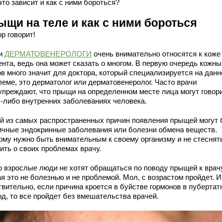
это зависит и как с ними бороться?
ыщи на теле и как с ними бороться
р говорит!
и
ДЕРМАТОВЕНЕРОЛОГИ
очень внимательно относятся к коже
ента, ведь она может сказать о многом. В первую очередь кожны
ов много значит для доктора, который специализируется на данн
леме, это дерматолог или дерматовенеролог. Часто врачи
упреждают, что прыщи на определенном месте лица могут говори
х-либо внутренних заболеваниях человека.
й из самых распространенных причин появления прыщей могут 
ичные эндокринные заболевания или болезни обмена веществ.
ому нужно быть внимательным к своему организму и не стеснят
ить о своих проблемах врачу.
о взрослые люди не хотят обращаться по поводу прыщей к врачу
я это не болезнью и не проблемой. Мол, с возрастом пройдет. И
твительно, если причина кроется в буйстве гормонов в пуберта
од, то все пройдет без вмешательства врачей.