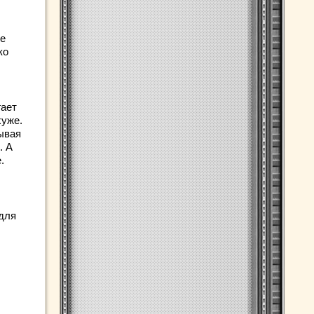
се
ко
гает
хуже.
ывая
. А
.
 для