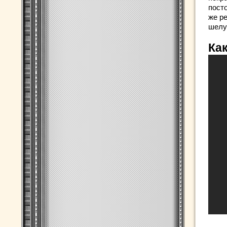
пост
же ре
шелу
Ка