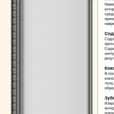
Ниже
кото
средс
прин
навр
Сод
Содо
прот
Сода
шелу
резу
Кок
В по
кокос
тела
обра
Зуб
Извр
инте
покр