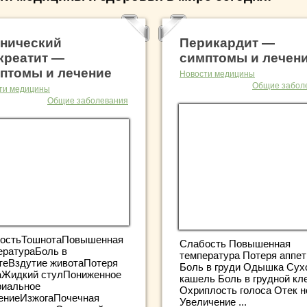
нический
Перикардит —
креатит —
симптомы и лечен
птомы и лечение
Новости медицины
Общие забол
ти медицины
Общие заболевания
остьТошнотаПовышенная
Слабость Повышенная
ератураБоль в
температура Потеря аппет
теВздутие животаПотеря
Боль в груди Одышка Сух
аЖидкий стулПониженное
кашель Боль в грудной кл
риальное
Охриплость голоса Отек н
ениеИзжогаПочечная
Увеличение ...