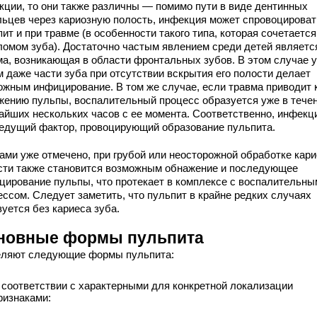
кции, то они также различны — помимо пути в виде дентинных
льцев через кариозную полость, инфекция может спровоцироват
ит и при травме (в особенности такого типа, которая сочетается
ломом зуба). Достаточно частым явлением среди детей являетс
ма, возникающая в области фронтальных зубов. В этом случае 
м даже части зуба при отсутствии вскрытия его полости делает
ожным инфицирование. В том же случае, если травма приводит 
жению пульпы, воспалительный процесс образуется уже в тече
айших нескольких часов с ее момента. Соответственно, инфекц
ведущий фактор, провоцирующий образование пульпита.
нами уже отмечено, при грубой или неосторожной обработке кар
сти также становится возможным обнажение и последующее
цирование пульпы, что протекает в комплексе с воспалительны
ессом. Следует заметить, что пульпит в крайне редких случаях
уется без кариеса зуба.
новные формы пульпита
ляют следующие формы пульпита:
 соответствии с характерными для конкретной локализации
ризнаками: