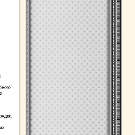
к
бного
в
х
орядка
ых