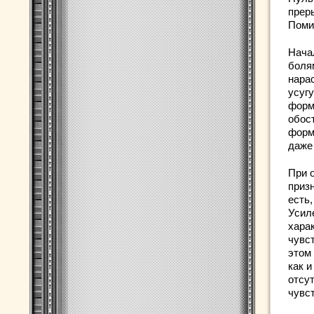
прер
Поми
Нача
боля
нара
усуг
форм
обос
форм
даже
При 
приз
есть
Усиле
хара
чувс
этом
как и
отсу
чувс