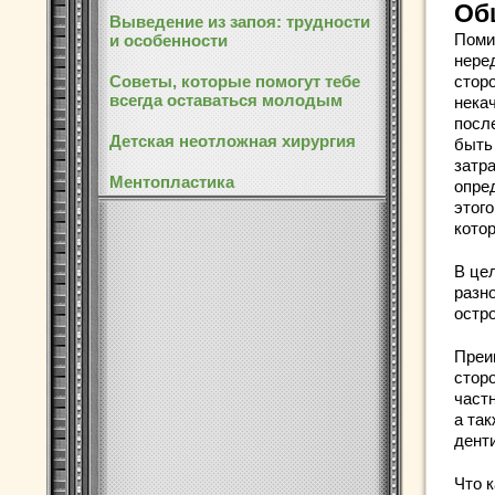
Об
Выведение из запоя: трудности
Поми
и особенности
нере
Советы, которые помогут тебе
стор
всегда оставаться молодым
нека
посл
Детская неотложная хирургия
быть
затр
Ментопластика
опре
этого
кото
В це
разн
остро
Преи
стор
частн
а та
дент
Что 