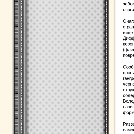
забо
очаг
Очаг
огра
виде
Дифф
корон
(фле
повр
Сооб
прон
гангр
черн
стру
соде
Всле
начи
форм
Разви
само