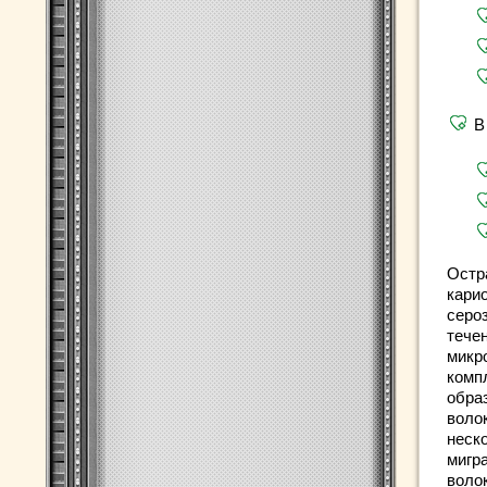
В
Остр
карио
сероз
тече
микр
комп
обра
воло
неск
мигр
воло