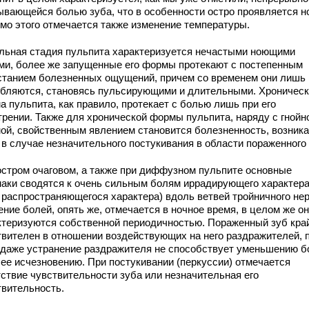
ывающейся болью зуба, что в особенности остро проявляется н
мо этого отмечается также изменение температуры.
льная стадия пульпита характеризуется нечастыми ноющими
ми, более же запущенные его формы протекают с постепенным
станием болезненных ощущений, причем со временем они лишь
убляются, становясь пульсирующими и длительными. Хроничес
а пульпита, как правило, протекает с болью лишь при его
трении. Также для хронической формы пульпита, наряду с гнойно
ой, свойственным явлением становится болезненность, возник
 в случае незначительного постукивания в области пораженного 
остром очаговом, а также при диффузном пульпите основные
наки сводятся к очень сильным болям иррадирующего характера
, распространяющегося характера) вдоль ветвей тройничного нер
ние болей, опять же, отмечается в ночное время, в целом же о
ктеризуются собственной периодичностью. Пораженный зуб кра
твителен в отношении воздействующих на него раздражителей, 
 даже устранение раздражителя не способствует уменьшению б
 ее исчезновению. При постукивании (перкуссии) отмечается
тствие чувствительности зуба или незначительная его
твительность.