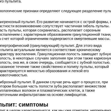
го пульпита.
ологические признаки определяют следующее разделение пуль
ангренозный пульпит. Его развитие начинается с острой формы, 
астности возникновению сопутствует частичная гибель пульпы.
асть пульпы, которая сохранилась, располагает серозным
оспалением с характерным образованием грануляционной ткани
а счет которой ограничениям подвергаются омертвевшие массы.
ипертрофический (гранулирующий) пульпит. Для этого вида
ульпита актуальным является соответствие хроническому
арактеру воспаления. Грануляционная полость замещает зубну
олость, в некоторых случаях заполняя при этом также кариозну
олость, она же, в свою очередь, сообщается с зубной полостью.
казанное течение также свойственно и полипу пульпы, который
арактеризуется мягкостью образования и легкой его
ровоточивостью.
иброзный пульпит. В данном случае речь идет о процессе, при
отором большая часть полости зуба располагает множеством
оллагеновых волокон и плазматических клеток, а также
леточными инфильтратами на основе лимфоцитов.
льпит: симптомы
пит в целом характеризуется, как мы уже отметили, непрерывно