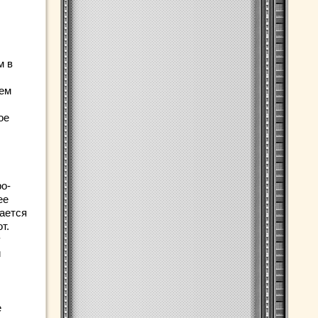
м в
ием
ое
ро-
ее
чается
т.
у
й
е