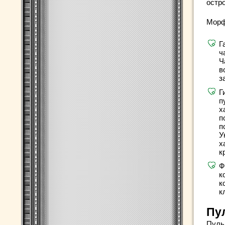
остро
Морф
Г
ч
Ч
в
з
Г
п
х
п
п
У
х
к
Ф
к
к
к
Пу
Пуль