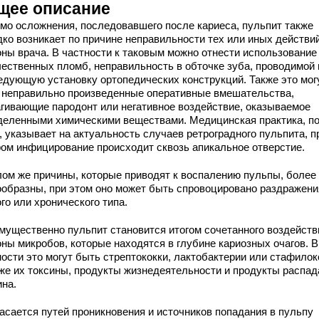
щее описание
мо осложнения, последовавшего после кариеса, пульпит также
дко возникает по причине неправильности тех или иных действи
оны врача. В частности к таковым можно отнести использование
чественных пломб, неправильность в обточке зуба, проводимой
едующую установку ортопедических конструкций. Также это мог
 неправильно произведенные оперативные вмешательства,
агивающие пародонт или негативное воздействие, оказываемое
деленными химическими веществами. Медицинская практика, п
, указывает на актуальность случаев ретроградного пульпита, п
ром инфицирование происходит сквозь апикальное отверстие.
лом же причины, которые приводят к воспалению пульпы, более
ообразны, при этом оно может быть спровоцировано раздражен
го или хронического типа.
мущественно пульпит становится итогом сочетанного воздейств
оны микробов, которые находятся в глубине кариозных очагов. В
ости это могут быть стрептококки, лактобактерии или стафилок
кже их токсины, продукты жизнедеятельности и продукты распад
ина.
касается путей проникновения и источников попадания в пульпу