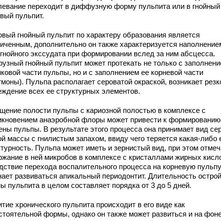
левание переходит в диффузную форму пульпита или в гнойный
овый пульпит.
овый гнойный пульпит по характеру образования является
ниченным, дополнительно он также характеризуется наполнение
 гнойного экссудата при формировании вслед за ним абсцесса.
узный гнойный пульпит может протекать не только с заполнен
ковой части пульпы, но и с заполнением ее корневой части
гмоны). Пульпа располагает сероватой окраской, возникает резк
еждение всех ее структурных элементов.
щение полости пульпы с кариозной полостью в комплексе с
икновением анаэробной флоры может привести к формированию
ены пульпы. В результате этого процесса она принимает вид се
ой массы с гнилистым запахом, ввиду чего теряется какая-либо 
ктурность. Пульпа может иметь и зернистый вид, при этом отме
ржание в ней микробов в комплексе с кристаллами жирных кисло
дствие перехода воспалительного процесса на корневую пульп
нает развиваться апикальный периодонтит. Длительность остро
ы пульпита в целом составляет порядка от 3 до 5 дней.
тие хронического пульпита происходит в его виде как
стоятельной формы, однако он также может развиться и на фон