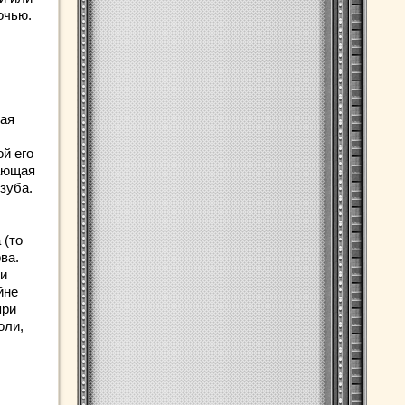
очью.
кая
й его
ающая
зуба.
 (то
ва.
ни
йне
при
оли,