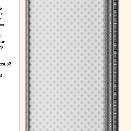
ь
 с
я
уже
к
ние
ия –
иозной
м