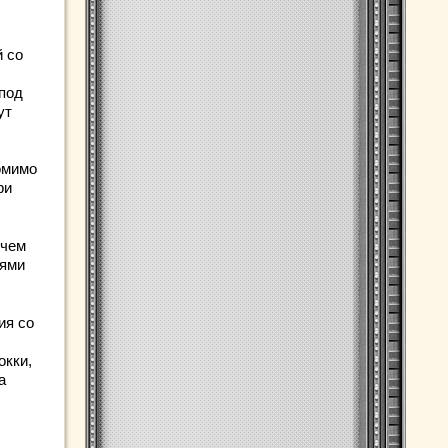
й со
 под
ут
омимо
ри
 чем
иями
ия со
окки,
а