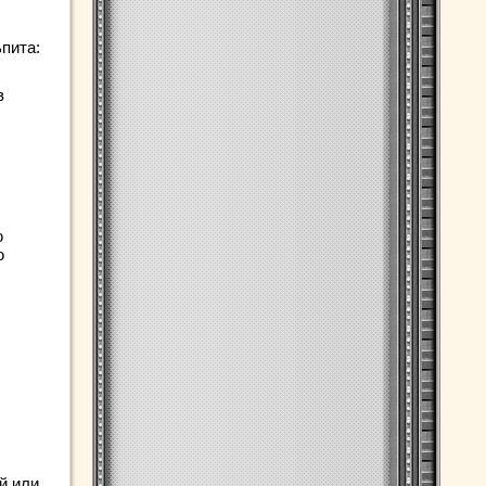
пита:
в
,
ю
ю
й или