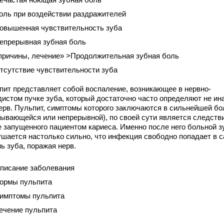
оль при воздействии раздражителей
овышенная чувствительность зуба
епрерывная зубная боль
 причины, лечение» >Продолжительная зубная боль
тсутствие чувствительности зуба
пит представляет собой воспаление, возникающее в нервно-
дистом пучке зуба, который достаточно часто определяют не ин
нерв. Пульпит, симптомы которого заключаются в сильнейшей бо
рывающейся или непрерывной), по своей сути является следств
е запущенного пациентом кариеса. Именно после него больной з
ушается настолько сильно, что инфекция свободно попадает в 
ь зуба, поражая нерв.
писание заболевания
ормы пульпита
имптомы пульпита
ечение пульпита