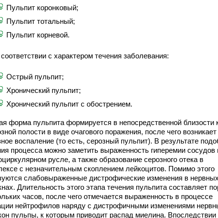
Пульпит коронковый;
Пульпит тотальный;
Пульпит корневой.
 соответствии с характером течения заболевания:
Острый пульпит;
Хронический пульпит;
Хронический пульпит с обострением.
ая форма пульпита формируется в непосредственной близости 
зной полости в виде очагового поражения, после чего возникает
ное воспаление (то есть, серозный пульпит). В результате подо
ния процесса можно заметить выраженность гиперемии сосудов 
оциркулярном русле, а также образование серозного отека в
лексе с незначительным скоплением лейкоцитов. Помимо этого
зуются слабовыраженные дистрофические изменения в нервны
кнах. Длительность этого этапа течения пульпита составляет п
ольких часов, после чего отмечается выраженность в процессе
ации нейтрофилов наряду с дистрофичными изменениями нервн
кон пульпы, к которым приводит распад миелина. Впоследствии