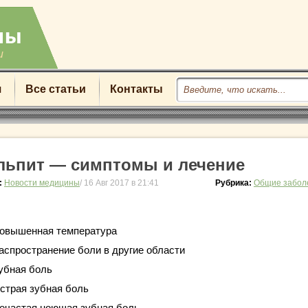
u
я
Все статьи
Контакты
льпит — симптомы и лечение
:
Новости медицины
/ 16 Авг 2017 в 21:41
Рубрика:
Общие забол
овышенная температура
аспространение боли в другие области
убная боль
страя зубная боль
ечастая ноющая зубная боль