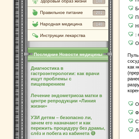
Здоровый образ жизни
108
Б
Правильное питание
201
П
Народная медицина
140
Н
:
Инструкции лекарства
О
Последние Новости медицины
Пуль
сосу
как 
Диагностика в
(пре
гастроэнтерологии: как врачи
ищут проблемы с
ране
пищеварением
разр
корен
Лечение эндометриоза матки в
центре репродукции «Линия
О
жизни»
Ф
УЗИ детям – безопасно ли,
С
зачем его назначают и как
пережить процедуру без драмы,
Л
слёз и побега из кабинета 😅