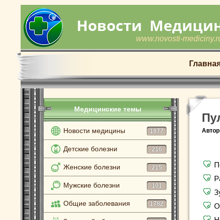
www.novosti-mediciny.r
Главна
Медицинские темы
Пу
Новости медицины
Автор
1877
Детские болезни
216
П
Женские болезни
215
Р
Мужские болезни
101
З
Общие заболевания
1782
О
Н