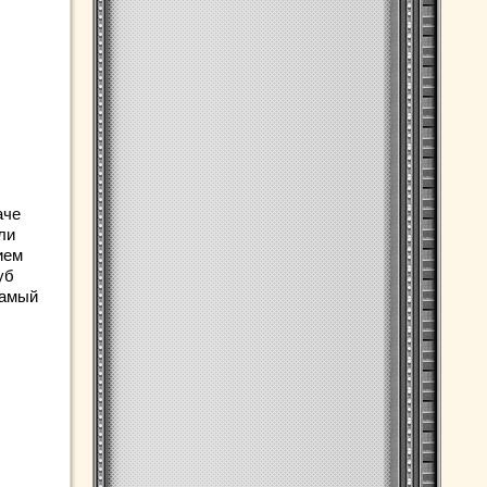
аче
ли
ием
уб
самый