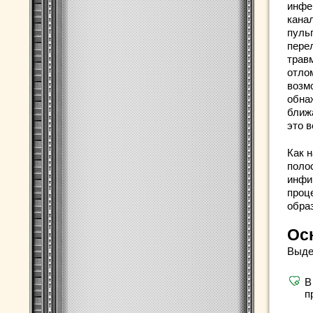
инфе
кана
пульп
пере
трав
отло
возм
обна
ближ
это 
Как 
поло
инфи
проц
образ
Ос
Выде
В
п