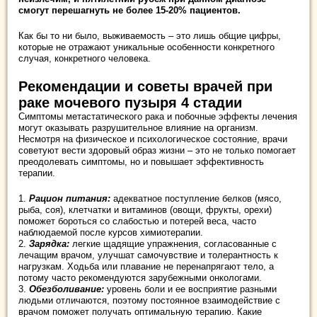
смогут перешагнуть не более 15-20% пациентов.
Как бы то ни было, выживаемость – это лишь общие цифры,
которые не отражают уникальные особенности конкретного
случая, конкретного человека.
Рекомендации и советы врачей при
раке мочевого пузыря 4 стадии
Симптомы метастатического рака и побочные эффекты лечения
могут оказывать разрушительное влияние на организм.
Несмотря на физическое и психологическое состояние, врачи
советуют вести здоровый образ жизни – это не только помогает
преодолевать симптомы, но и повышает эффективность
терапии.
1.
Рацион питания:
адекватное поступление белков (мясо,
рыба, соя), клетчатки и витаминов (овощи, фрукты, орехи)
поможет бороться со слабостью и потерей веса, часто
наблюдаемой после курсов химиотерапии.
2.
Зарядка:
легкие щадящие упражнения, согласованные с
лечащим врачом, улучшат самочувствие и толерантность к
нагрузкам. Ходьба или плавание не перенапрягают тело, а
потому часто рекомендуются зарубежными онкологами.
3.
Обезболивание:
уровень боли и ее восприятие разными
людьми отличаются, поэтому постоянное взаимодействие с
врачом поможет получать оптимальную терапию. Какие