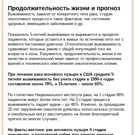
Продолжительность жизни и прогноз
Выживаемость зависит от конкретного типа рака, стадии
опухолевого процесса и таких факторов, как состояние
здоровья, имеющиеся заболевания и др..
Показатель 5-летней выживаемости выражается в проценте
пациентов, которые остаются в живых по истечении пяти лет с
момента постановки диагноза. Относительная выживаемость
сравнивает больных раком с общей популяцией того же
возраста и пола. Разумеется, продолжительность жизни и ее
качество в значительной мере зависит от профессионализма
врачей и технического обеспечения онкологических клиник.
При лечении рака мочевого пузыря в США средняя 5-
летняя выживаемость без учета стадии в 1990-х годах
составляли около 78%, а 15-летняя – около 65%.
По статистике Национального института рака, на 1 стадии 98%
пациентов живут более пяти лет. На 3 стадии процесса
выживаемость падает вдвое – до 46%. Конечно, за прошедшие
20 лет зарубежная онкология добилась колоссальных успехов,
и онкобольные могут рассчитывать на более благоприятный
прогноз во многих случаях.
Но факты жестоки: рак мочевого пузыря 4 стадии
неизлечим, и пятилетний рубеж при данном диагнозе