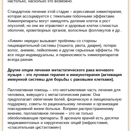
настолько, насколько это возможно.
Стандартное лечение этой стадии – агрессивная химиотерапия,
которая ассоциируется с тяжелыми побочными эффектами.
Химиопрепараты могут замедлять деление клеток и рост
опухолей, но они же отравляют и здоровые клетки слизистых
оболочек, кроветворных органов, волосяных фолликулов и др..
«Химия» нередко вызывает проблемы со стороны
пищеварительной системы (тошнота, рвота, диарея), потерю
волос, анемию, лейкопению и другие серьезные эффекты. Но
все люди индивидуальны, и переносимость химиопрепаратов
всегда разная.
Другие опции лечения метастатического рака мочевого
пузыря – это лучевая терапия и иммунотерапия (активация
иммунной системы для борьбы с раковыми клетками).
Паллиативная помощь – это неотъемлемая часть лечения для
человека, живущего с метастатическим раком. Она
предполагает облегчение болей, физическую и эмоциональную
поддержку, советы по рациональному лечению и организации
повседневной жизни больных. Вопреки распространенному
мнению, паллиативное лечение – это не только
обезболивающие препараты. В арсенале врачей есть десятки
медикаментозных и хирургических опций (нефростомия,
«спасительная цистэктомия»)