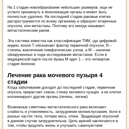
На 1 стадии новообразование небольших размеров, еще не
успело проникнуть в близлежащие органы и может быть
полностью удалено. На последней стадии раковые клетки
распространяются по всему организму и образуют вторичные
опухоли, или метастазы. Поэтому его иногда называют
метастатическим раком.
Эта система известна как классификация TNM, где цифровой
индекс возле T обозначает фактор первичной опухоли, N –
степень вовлечения лимфатических узлов, а M – наличие
обнаруженных в ходе исследования метастазов. Если в
медицинской карте после буквы М идет 1 – это четвертая
стадия болезни.
Лечение рака мочевого пузыря 4
стадии
Когда заболевание доходит до последней стадии, первичная
опухоль прорастает сквозь стенку мочевого пузыря, а ее клетки
колонизируют другие органы (печень, легкие).
Возможные симптомы метастатического рака включают
слабость и утомляемость, затруднение мочеиспускания, боли в
разных частях тела, потерю веса, отеки. Эрадикация опухолей
в данном случае затруднительна. Цель врачей заключается в
том, чтобы продлить жизнь и улучшить самочувствие