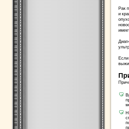
Рак п
и кр
опух
ново
имее
Диаг
ульт
Если
выжи
Пр
Прич
В
п
м
Н
с
п
п