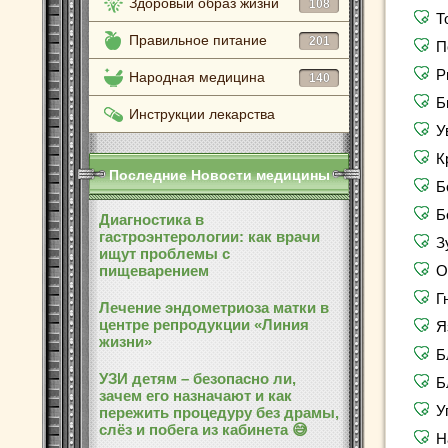
Здоровый образ жизни
108
Т
Правильное питание
201
П
Р
Народная медицина
140
Б
Инструкции лекарства
У
К
Последние Новости медицины
Б
Б
Диагностика в
гастроэнтерологии: как врачи
З
ищут проблемы с
пищеварением
О
Г
Лечение эндометриоза матки в
центре репродукции «Линия
Я
жизни»
Б
УЗИ детям – безопасно ли,
Б
зачем его назначают и как
У
пережить процедуру без драмы,
слёз и побега из кабинета 😅
Н