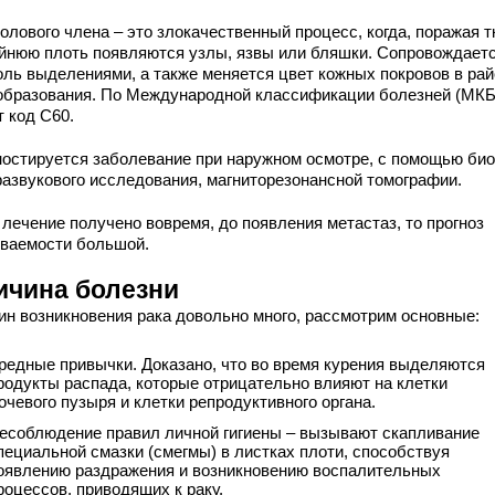
олового члена – это злокачественный процесс, когда, поражая т
айнюю плоть появляются узлы, язвы или бляшки. Сопровождает
оль выделениями, а также меняется цвет кожных покровов в ра
образования. По Международной классификации болезней (МКБ
т код C60.
ностируется заболевание при наружном осмотре, с помощью био
развукового исследования, магниторезонансной томографии.
 лечение получено вовремя, до появления метастаз, то прогноз
ваемости большой.
ичина болезни
ин возникновения рака довольно много, рассмотрим основные:
редные привычки. Доказано, что во время курения выделяются
родукты распада, которые отрицательно влияют на клетки
очевого пузыря и клетки репродуктивного органа.
есоблюдение правил личной гигиены – вызывают скапливание
пециальной смазки (смегмы) в листках плоти, способствуя
оявлению раздражения и возникновению воспалительных
роцессов, приводящих к раку.