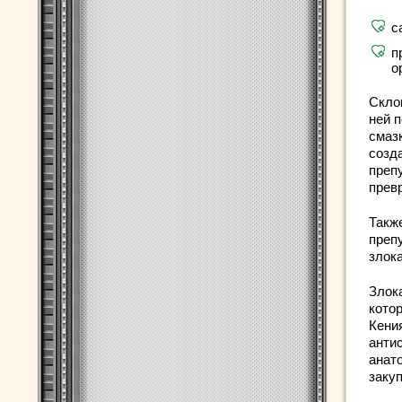
с
п
о
Скло
ней 
смаз
созд
преп
прев
Такж
преп
злок
Злок
котор
Кени
анти
анат
заку