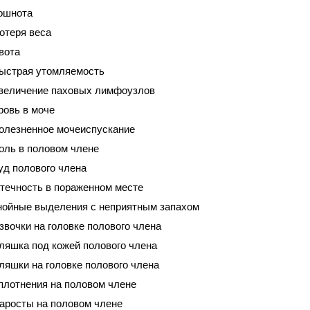
ошнота
отеря веса
вота
ыстрая утомляемость
величение паховых лимфоузлов
ровь в моче
олезненное мочеиспускание
оль в половом члене
уд полового члена
течность в пораженном месте
нойные выделения с неприятным запахом
звочки на головке полового члена
ляшка под кожей полового члена
ляшки на головке полового члена
плотнения на половом члене
аросты на половом члене