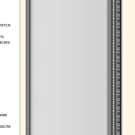
уется
о.
всего
гия
после