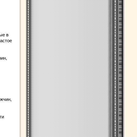
ые в
застое
ин,
жчин,
ти