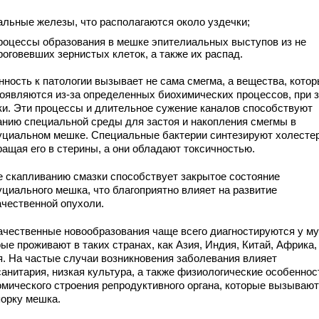
альные железы, что располагаются около уздечки;
роцессы образования в мешке эпителиальных выступов из не
роговевших зернистых клеток, а также их распад.
нность к патологии вызывает не сама смегма, а вещества, котор
появляются из-за определенных биохимических процессов, при 
ки. Эти процессы и длительное сужение каналов способствуют
анию специальной среды для застоя и накопления смегмы в
уциальном мешке. Специальные бактерии синтезируют холестер
ращая его в стерины, а они обладают токсичностью.
е скапливанию смазки способствует закрытое состояние
уциального мешка, что благоприятно влияет на развитие
ачественной опухоли.
ачественные новообразования чаще всего диагностируются у му
ые проживают в таких странах, как Азия, Индия, Китай, Африка,
я. На частые случаи возникновения заболевания влияет
санитария, низкая культура, а также физиологические особеннос
омического строения репродуктивного органа, которые вызывают
порку мешка.