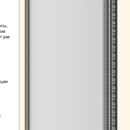
нты,
Дом
т рак
нции
.