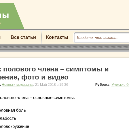
u
я
Все статьи
Контакты
к полового члена – симптомы и
чение, фото и видео
:
Новости медицины
/ 21 Май 2018 в 19:36
Рубрика:
Мужские б
полового члена – основные симптомы:
оловная боль
лабость
оловокружение