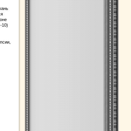
кань
ся
йоне
-10)
псии,