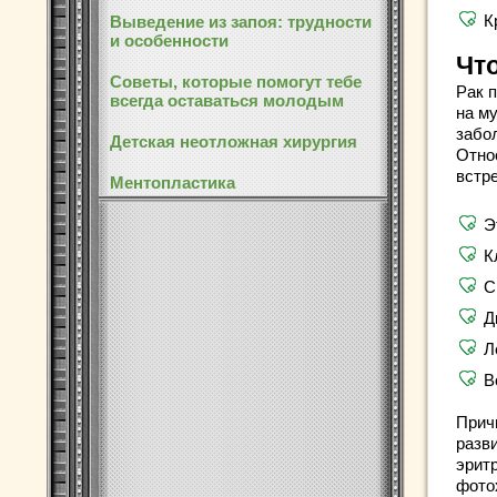
К
Выведение из запоя: трудности
и особенности
Что
Советы, которые помогут тебе
Рак 
всегда оставаться молодым
на м
забо
Детская неотложная хирургия
Отно
встре
Ментопластика
Э
К
С
Д
Л
В
Прич
разв
эрит
фото