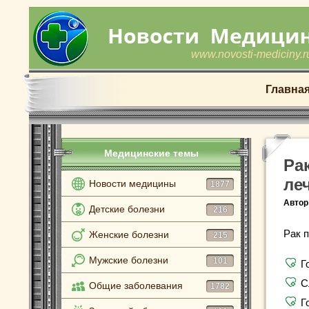
www.novosti-mediciny.r
Главна
Медицинские темы
Ра
ле
Новости медицины
1877
Автор
Детские болезни
216
Рак 
Женские болезни
215
Мужские болезни
101
Г
С
Общие заболевания
1782
Г