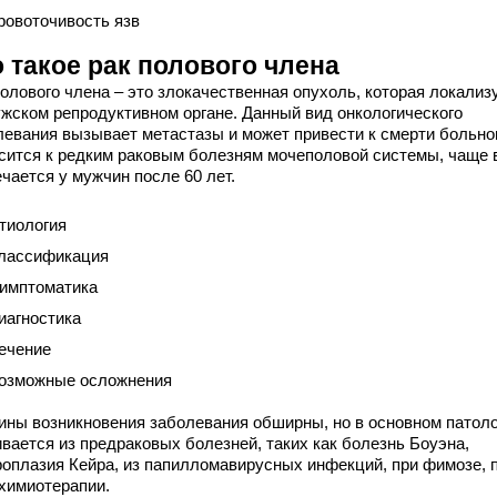
ровоточивость язв
 такое рак полового члена
полового члена – это злокачественная опухоль, которая локализ
ужском репродуктивном органе. Данный вид онкологического
левания вызывает метастазы и может привести к смерти больног
сится к редким раковым болезням мочеполовой системы, чаще 
чается у мужчин после 60 лет.
тиология
лассификация
имптоматика
иагностика
ечение
озможные осложнения
ины возникновения заболевания обширны, но в основном патоло
ивается из предраковых болезней, таких как болезнь Боуэна,
роплазия Кейра, из папилломавирусных инфекций, при фимозе, 
химиотерапии.