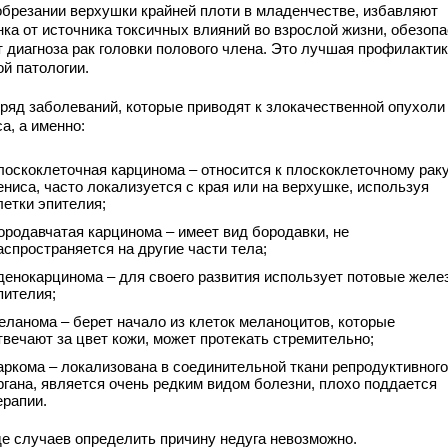
обрезании верхушки крайней плоти в младенчестве, избавляют
нка от источника токсичных влияний во взрослой жизни, обезоп
т диагноза рак головки полового члена. Это лучшая профилакти
ой патологии.
 ряд заболеваний, которые приводят к злокачественной опухоли
а, а именно:
лоскоклеточная карцинома – относится к плоскоклеточному рак
ениса, часто локализуется с края или на верхушке, используя
летки эпителия;
ородавчатая карцинома – имеет вид бородавки, не
аспространяется на другие части тела;
денокарцинома – для своего развития использует потовые желе
пителия;
еланома – берет начало из клеток меланоцитов, которые
твечают за цвет кожи, может протекать стремительно;
аркома – локализована в соединительной ткани репродуктивного
ргана, является очень редким видом болезни, плохо поддается
ерапии.
де случаев определить причину недуга невозможно.