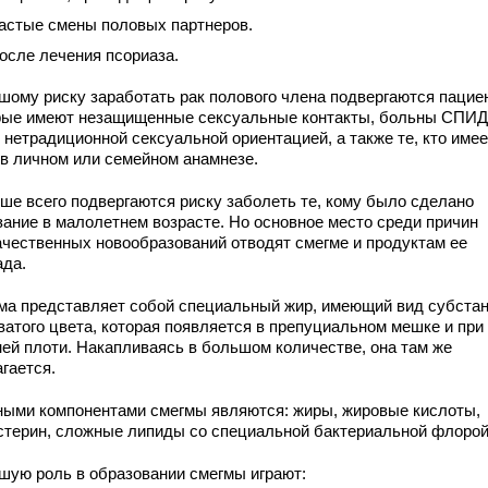
астые смены половых партнеров.
осле лечения псориаза.
шому риску заработать рак полового члена подвергаются пацие
рые имеют незащищенные сексуальные контакты, больны СПИ
 нетрадиционной сексуальной ориентацией, а также те, кто имее
 в личном или семейном анамнезе.
ше всего подвергаются риску заболеть те, кому было сделано
зание в малолетнем возрасте. Но основное место среди причин
ачественных новообразований отводят смегме и продуктам ее
ада.
ма представляет собой специальный жир, имеющий вид субста
ватого цвета, которая появляется в препуциальном мешке и при
ней плоти. Накапливаясь в большом количестве, она там же
гается.
ными компонентами смегмы являются: жиры, жировые кислоты,
стерин, сложные липиды со специальной бактериальной флорой
шую роль в образовании смегмы играют: