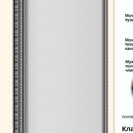
поло
Кл