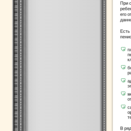
При 
ребе
его о
данн
Есть
пенис
п
п
к
б
р
а
э
м
о
с
о
т
В ря