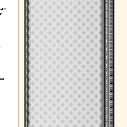
асив
ка
у
зы