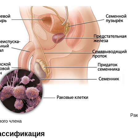
Рак
вого члена
ассификация