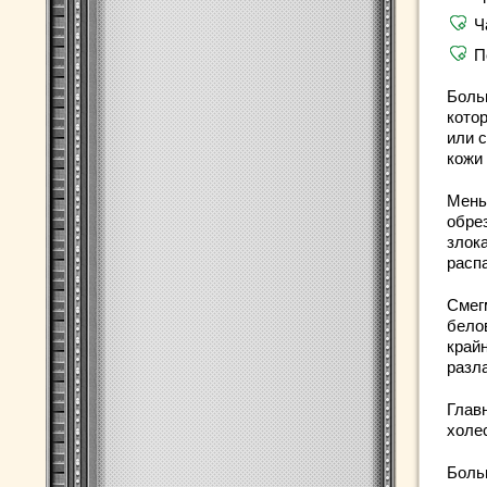
Ч
П
Боль
кото
или с
кожи
Мень
обре
злок
расп
Смег
бело
край
разла
Глав
холе
Боль