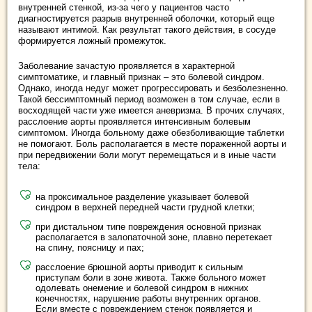
внутренней стенкой, из-за чего у пациентов часто
диагностируется разрыв внутренней оболочки, который еще
называют интимой. Как результат такого действия, в сосуде
формируется ложный промежуток.
Заболевание зачастую проявляется в характерной
симптоматике, и главный признак – это болевой синдром.
Однако, иногда недуг может прогрессировать и безболезненно.
Такой бессимптомный период возможен в том случае, если в
восходящей части уже имеется аневризма. В прочих случаях,
расслоение аорты проявляется интенсивным болевым
симптомом. Иногда больному даже обезболивающие таблетки
не помогают. Боль располагается в месте пораженной аорты и
при передвижении боли могут перемещаться и в иные части
тела:
на проксимальное разделение указывает болевой
синдром в верхней передней части грудной клетки;
при дистальном типе повреждения основной признак
располагается в залопаточной зоне, плавно перетекает
на спину, поясницу и пах;
расслоение брюшной аорты приводит к сильным
приступам боли в зоне живота. Также больного может
одолевать онемение и болевой синдром в нижних
конечностях, нарушение работы внутренних органов.
Если вместе с повреждением стенок появляется и