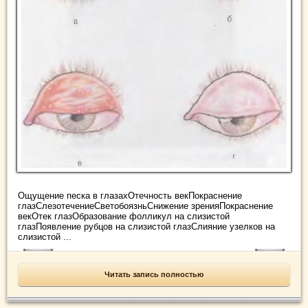
Ощущение песка в глазахОтечность векПокраснение
глазСлезотечениеСветобоязньСнижение зренияПокраснение
векОтек глазОбразование фолликул на слизистой
глазПоявление рубцов на слизистой глазСлияние узелков на
слизистой ...
Читать запись полностью