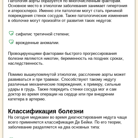
Патология аорты образуется по многочисленным факторам.
Основное место в этиологии заболевания занимает гипертония
и атеросклероз. Именно эти патологии могут стать причиной
повреждения стенок сосудов. Также патологические изменения
в оболочке могут произойти от развития таких недугов:
сифилис третичной степени;
врожденные аномалии.
Провоцирующими факторами быстрого прогрессирования
болезни являются никотин, беременность на поздних сроках,
наследственность.
Помимо вышеупомянутой этиологии, расслоение аорты может
развиваться и при травмах. Способствуют такому недугу
различные механические повреждения, к примеру, сильные
удары в грудь. Также повредить стенки сосуда мог и сам
доктор во время операции на сердце или при внедрении
катетера в артерию.
Классификация болезни
На сегодня медиками во время диагностирования недуга чаще
всего применяется классификация Де Бейки. По его теории,
заболевание разделяется на два основных типа: