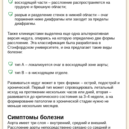
восходящей части – расслоение распространяется на
грудную и брюшную области;
разрыв и разделение стенок в нижней области – очаг
поражения ниже диафрагмы или заходит за пределы
диафрагмы.
Также клиницистами выделена еще одна альтернативная
версия недуга, опираясь на которую определено две формы
расслоение. Эта классификация была разработана в
Стэнфордском университете, и она предлагает такие виды
болезни:
тип А – локализуется очаг в восходящей зоне аорты;
тип В – в нисходящем отделе.
Развиваться недуг может в трех формах – острой, подострой и
хронической. Первый тип может спровоцировать летальный
исход на протяжении нескольких часов или дней, вторая –
развивается до критического состояния за 3–4 недели, а на
формирование патологии в хронической стадии нужно не
меньше нескольких месяцев.
Симптомы болезни
Аорта имеет три слоя – внутренний, средний и внешний.
Расслоение аорты непосредственно связано со средней и