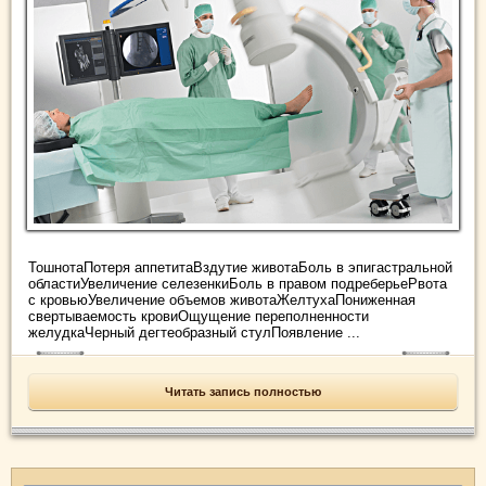
ТошнотаПотеря аппетитаВздутие животаБоль в эпигастральной
областиУвеличение селезенкиБоль в правом подреберьеРвота
с кровьюУвеличение объемов животаЖелтухаПониженная
свертываемость кровиОщущение переполненности
желудкаЧерный дегтеобразный стулПоявление ...
Читать запись полностью