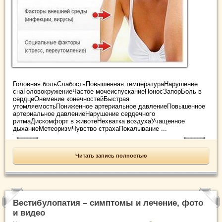
Головная больСлабостьПовышенная температураНарушение
снаГоловокружениеЧастое мочеиспусканиеПоносЗапорБоль в
сердцеОнемение конечностейБыстрая
утомляемостьПониженное артериальное давлениеПовышенное
артериальное давлениеНарушение сердечного
ритмаДискомфорт в животеНехватка воздухаУчащенное
дыханиеМетеоризмЧувство страхаПокалывание ...
Читать запись полностью
Вестибулопатия – симптомы и лечение, фото
и видео