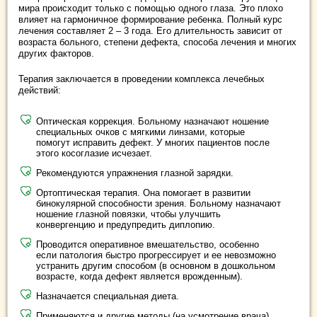
мира происходит только с помощью одного глаза. Это плохо
влияет на гармоничное формирование ребенка. Полный курс
лечения составляет 2 ‒ 3 года. Его длительность зависит от
возраста больного, степени дефекта, способа лечения и многих
других факторов.
Терапия заключается в проведении комплекса лечебных
действий:
Оптическая коррекция. Больному назначают ношение
специальных очков с мягкими линзами, которые
помогут исправить дефект. У многих пациентов после
этого косоглазие исчезает.
Рекомендуются упражнения глазной зарядки.
Ортоптическая терапия. Она помогает в развитии
бинокулярной способности зрения. Больному назначают
ношение глазной повязки, чтобы улучшить
конвергенцию и предупредить диплопию.
Проводится оперативное вмешательство, особенно
если патология быстро прогрессирует и ее невозможно
устранить другим способом (в основном в дошкольном
возрасте, когда дефект является врожденным).
Назначается специальная диета.
Применяются и другие методы (на усмотрение врача).