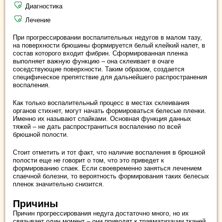
Диагностика
Лечение
При прогрессировании воспалительных недугов в малом тазу,
на поверхности брюшины формируется белый клейкий налет, в
состав которого входит фибрин. Сформированная пленка
выполняет важную функцию – она склеивает в очаге
соседствующие поверхности. Таким образом, создается
специфическое препятствие для дальнейшего распространения
воспаления.
Как только воспалительный процесс в местах склеивания
органов стихнет, могут начать формироваться белесые пленки.
Именно их называют спайками. Основная функция данных
тяжей – не дать распространиться воспалению по всей
брюшной полости.
Стоит отметить и тот факт, что наличие воспаления в брюшной
полости еще не говорит о том, что это приведет к
формированию спаек. Если своевременно заняться лечением
спаечной болезни, то вероятность формирования таких белесых
пленок значительно снизится.
Причины
Причин прогрессирования недуга достаточно много, но их
связывает один момент – они приводят к травматизации тканей