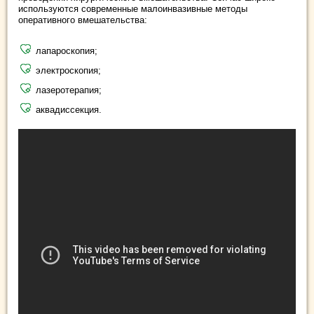
используются современные малоинвазивные методы
оперативного вмешательства:
лапароскопия;
электроскопия;
лазеротерапия;
аквадиссекция.