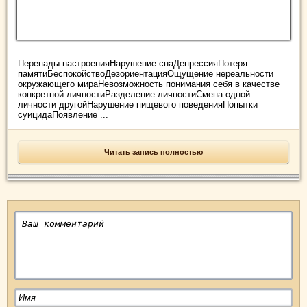
Перепады настроенияНарушение снаДепрессияПотеря
памятиБеспокойствоДезориентацияОщущение нереальности
окружающего мираНевозможность понимания себя в качестве
конкретной личностиРазделение личностиСмена одной
личности другойНарушение пищевого поведенияПопытки
суицидаПоявление ...
Читать запись полностью