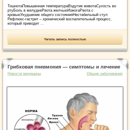
ТошнотаПовышенная температураВздутие животаСухость во
ртуБоль в желудкеРвота желчьюИзжогаРвота с
кровьюУхудшение общего состоянияНестабильный стул
Рефлюкс-гастрит – хронический воспалительный процесс,
который приводит ...
Читать запись полностью
Грибковая пневмония — симптомы и лечение
Новости медицины
Общие заболевания