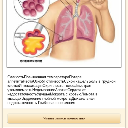
СлабостьПовышенная температураПотеря
аппетитаРвотаОзнобПотливостьСухой кашельБоль в грудной
клеткеИнтоксикацияОхриплость голосаБыстрая
утомляемостьНедомоганиеАпатияСердечная
недостаточностьУдушьеМокрота с кровьюЛомота в
мышцахВыделение гнойной мокротыДыхательная
недостаточность Грибковая пневмония – ...
Читать запись полностью