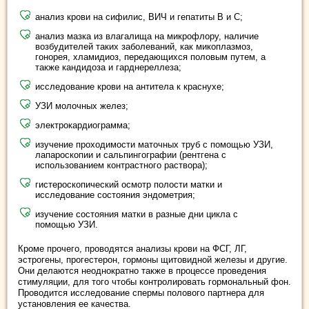
анализ крови на сифилис, ВИЧ и гепатиты В и С;
анализ мазка из влагалища на микрофлору, наличие
возбудителей таких заболеваний, как микоплазмоз,
гонорея, хламидиоз, передающихся половым путем, а
также кандидоза и гарднереллеза;
исследование крови на антитела к краснухе;
УЗИ молочных желез;
электрокардиограмма;
изучение проходимости маточных труб с помощью УЗИ,
лапароскопии и сальпингографии (рентгена с
использованием контрастного раствора);
гистероскопический осмотр полости матки и
исследование состояния эндометрия;
изучение состояния матки в разные дни цикла с
помощью УЗИ.
Кроме прочего, проводятся анализы крови на ФСГ, ЛГ,
эстрогены, прогестерон, гормоны щитовидной железы и другие.
Они делаются неоднократно также в процессе проведения
стимуляции, для того чтобы контролировать гормональный фон.
Проводится исследование спермы полового партнера для
установления ее качества.