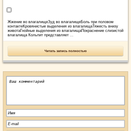
Жжение во влагалищеЗуд во влагалищеБоль при половом
контактеКровянистые выделения из влагалищаТяжесть внизу
животаГнойные выделения из влагалищаПокраснение слизистой
влагалища Кольпит представляет ...
Читать запись полностью