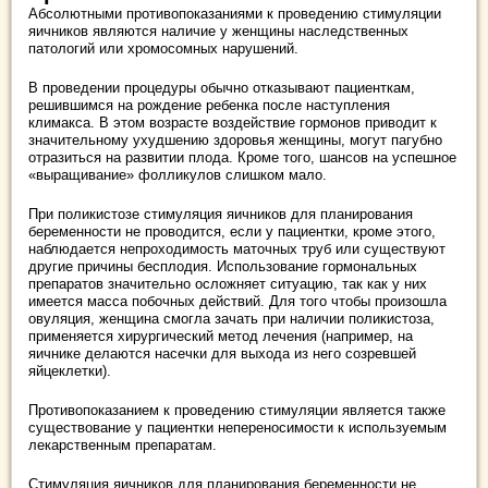
Абсолютными противопоказаниями к проведению стимуляции
яичников являются наличие у женщины наследственных
патологий или хромосомных нарушений.
В проведении процедуры обычно отказывают пациенткам,
решившимся на рождение ребенка после наступления
климакса. В этом возрасте воздействие гормонов приводит к
значительному ухудшению здоровья женщины, могут пагубно
отразиться на развитии плода. Кроме того, шансов на успешное
«выращивание» фолликулов слишком мало.
При поликистозе стимуляция яичников для планирования
беременности не проводится, если у пациентки, кроме этого,
наблюдается непроходимость маточных труб или существуют
другие причины бесплодия. Использование гормональных
препаратов значительно осложняет ситуацию, так как у них
имеется масса побочных действий. Для того чтобы произошла
овуляция, женщина смогла зачать при наличии поликистоза,
применяется хирургический метод лечения (например, на
яичнике делаются насечки для выхода из него созревшей
яйцеклетки).
Противопоказанием к проведению стимуляции является также
существование у пациентки непереносимости к используемым
лекарственным препаратам.
Стимуляция яичников для планирования беременности не