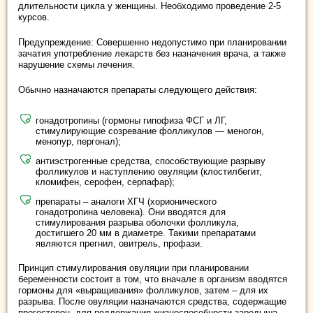
длительности цикла у женщины. Необходимо проведение 2-5
курсов.
Предупреждение: Совершенно недопустимо при планировании
зачатия употребление лекарств без назначения врача, а также
нарушение схемы лечения.
Обычно назначаются препараты следующего действия:
гонадотропины (гормоны гипофиза ФСГ и ЛГ,
стимулирующие созревание фолликулов — меногон,
менопур, пергонал);
антиэстрогенные средства, способствующие разрыву
фолликулов и наступлению овуляции (клостилбегит,
кломифен, серофен, серпафар);
препараты – аналоги ХГЧ (хорионического
гонадотропина человека). Они вводятся для
стимулирования разрыва оболочки фолликула,
достигшего 20 мм в диаметре. Такими препаратами
являются прегнил, овитрель, профази.
Принцип стимулирования овуляции при планировании
беременности состоит в том, что вначале в организм вводятся
гормоны для «выращивания» фолликулов, затем – для их
разрыва. После овуляции назначаются средства, содержащие
прогестерон, для поддержания жизнеспособности зародыша.