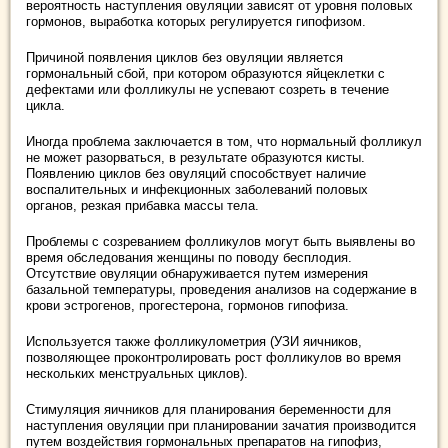
вероятность наступления овуляции зависят от уровня половых
гормонов, выработка которых регулируется гипофизом.
Причиной появления циклов без овуляции является
гормональный сбой, при котором образуются яйцеклетки с
дефектами или фолликулы не успевают созреть в течение
цикла.
Иногда проблема заключается в том, что нормальный фолликул
не может разорваться, в результате образуются кисты.
Появлению циклов без овуляций способствует наличие
воспалительных и инфекционных заболеваний половых
органов, резкая прибавка массы тела.
Проблемы с созреванием фолликулов могут быть выявлены во
время обследования женщины по поводу бесплодия.
Отсутствие овуляции обнаруживается путем измерения
базальной температуры, проведения анализов на содержание в
крови эстрогенов, прогестерона, гормонов гипофиза.
Используется также фолликулометрия (УЗИ яичников,
позволяющее проконтролировать рост фолликулов во время
нескольких менструальных циклов).
Стимуляция яичников для планирования беременности для
наступления овуляции при планировании зачатия производится
путем воздействия гормональных препаратов на гипофиз,