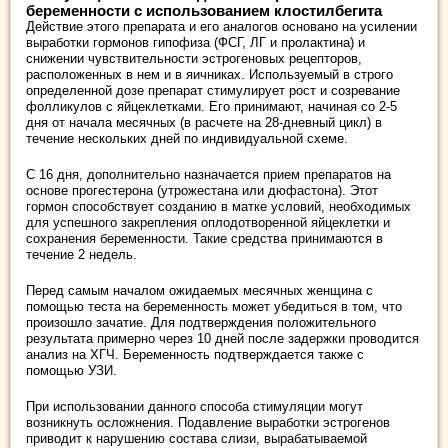
беременности с использованием клостилбегита
Действие этого препарата и его аналогов основано на усилении
выработки гормонов гипофиза (ФСГ, ЛГ и пролактина) и
снижении чувствительности эстрогеновых рецепторов,
расположенных в нем и в яичниках. Используемый в строго
определенной дозе препарат стимулирует рост и созревание
фолликулов с яйцеклетками. Его принимают, начиная со 2-5
дня от начала месячных (в расчете на 28-дневный цикл) в
течение нескольких дней по индивидуальной схеме.
С 16 дня, дополнительно назначается прием препаратов на
основе прогестерона (утрожестана или дюфастона). Этот
гормон способствует созданию в матке условий, необходимых
для успешного закрепления оплодотворенной яйцеклетки и
сохранения беременности. Такие средства принимаются в
течение 2 недель.
Перед самым началом ожидаемых месячных женщина с
помощью теста на беременность может убедиться в том, что
произошло зачатие. Для подтверждения положительного
результата примерно через 10 дней после задержки проводится
анализ на ХГЧ. Беременность подтверждается также с
помощью УЗИ.
При использовании данного способа стимуляции могут
возникнуть осложнения. Подавление выработки эстрогенов
приводит к нарушению состава слизи, вырабатываемой