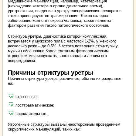
Медицинские манипуляции, например, катетеризация
(нахождение катетера в органе длительное время),
уретроскопия, введение в уретру специфических препаратов
также провоцируют ее травмирование. Лихен склероз –
заболевание кожного покрова человека, также является
фактором развития такого патологического состояния.
Стриктура уретры, диагностика которой комплексная,
встречается у мужского пола с частотой 1-2%, у женского
несколько реже – до 0,5%. Частота появления стриктуры у
мужчин обоснована более сложным физиологическим
строением мочеиспускательного канала и легким его
повреждением.
Причины стриктуры уретры
Причины стриктуры уретры различные, обычно их разделяют
на:
ятрогенные;
посттравматические;
воспалительные.
Ятрогенные стриктуры вызваны неосторожным проведением
хирургических манипуляций, таких как: