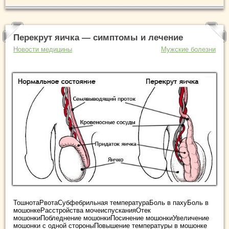
Перекрут яичка — симптомы и лечение
Новости медицины
Мужские болезни
ТошнотаРвотаСубфебрильная температураБоль в пахуБоль в
мошонкеРасстройства мочеиспусканияОтек
мошонкиПобледнение мошонкиПосинение мошонкиУвеличение
мошонки с одной стороныПовышение температуры в мошонке