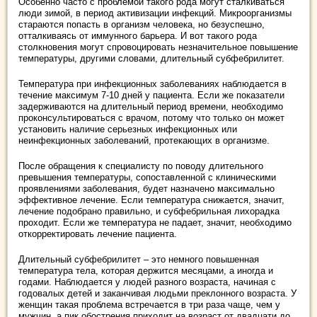
Особенно часто с проблемой такого рода могут сталкиваться
люди зимой, в период активизации инфекций. Микроорганизмы
стараются попасть в организм человека, но безуспешно,
отталкиваясь от иммунного барьера. И вот такого рода
столкновения могут спровоцировать незначительное повышение
температуры, другими словами, длительный субфебрилитет.
Температура при инфекционных заболеваниях наблюдается в
течение максимум 7-10 дней у пациента. Если же показатели
задерживаются на длительный период времени, необходимо
проконсультироваться с врачом, потому что только он может
установить наличие серьезных инфекционных или
неинфекционных заболеваний, протекающих в организме.
После обращения к специалисту по поводу длительного
превышения температуры, сопоставленной с клиническими
проявлениями заболевания, будет назначено максимально
эффективное лечение. Если температура снижается, значит,
лечение подобрано правильно, и субфебрильная лихорадка
проходит. Если же температура не падает, значит, необходимо
откорректировать лечение пациента.
Длительный субфебрилитет – это немного повышенная
температура тела, которая держится месяцами, а иногда и
годами. Наблюдается у людей разного возраста, начиная с
годовалых детей и заканчивая людьми преклонного возраста. У
женщин такая проблема встречается в три раза чаще, чем у
мужчин, а пик обострения приходит на возраст от двадцати до