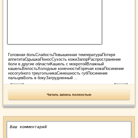
Головная больСлабостьПовышенная температураПотеря
аппетитаОдышкаПоносСухость кожиЗапорРаспространение
боли в другие областиКашель с мокротойВлажный
кашельВялостьХолодные конечностиГорячая кожаПосинение
носогубного треугольникаСинюшность губПосинение
пальцевБоль в бокуЗатрудненный ...
Читать запись полностью