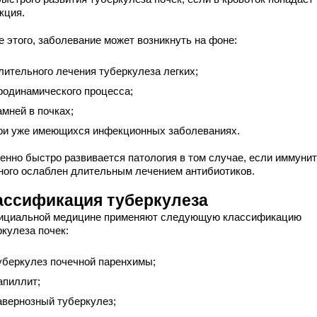
кция.
е этого, заболевание может возникнуть на фоне:
лительного лечения туберкулеза легких;
родинамического процесса;
амней в почках;
ри уже имеющихся инфекционных заболеваниях.
енно быстро развивается патология в том случае, если иммунит
ного ослаблен длительным лечением антибиотиков.
ассификация туберкулеза
ициальной медицине применяют следующую классификацию
ркулеза почек:
уберкулез почечной паренхимы;
апиллит;
авернозный туберкулез;