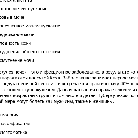
астое мочеиспускание
ровь в моче
олезненное мочеиспускание
едержание мочи
ледность кожи
худшение общего состояния
омутнение мочи
ркулез почек – это инфекционное заболевание, в результате кот
и поражаются палочкой Коха. Заболевание занимает первое мест
е недуга легочной системы и встречается практически у 40% лю
рые болеют туберкулезом. Данная патология поражает людей из
чных возрастных групп, в том числе и детей. Туберкулезом поч
ой мере могут болеть как мужчины, также и женщины.
тиология
лассификация
имптоматика