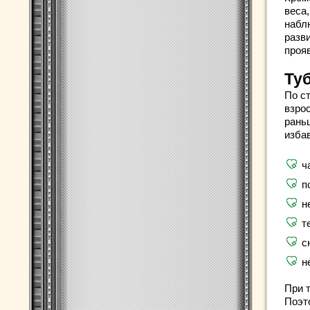
веса
набл
разв
прояв
Туб
По ст
взро
рань
изба
ч
п
н
т
с
н
При 
Поэт