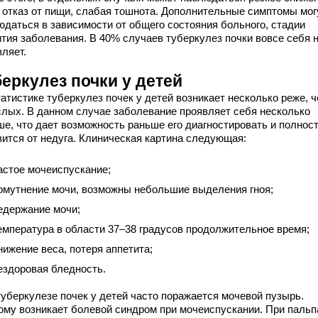
, отказ от пищи, слабая тошнота. Дополнительные симптомы мог
юдаться в зависимости от общего состояния больного, стадии
ития заболевания. В 40% случаев туберкулез почки вовсе себя 
ляет.
еркулез почки у детей
атистике туберкулез почек у детей возникает несколько реже, ч
слых. В данном случае заболевание проявляет себя несколько
ше, что дает возможность раньше его диагностировать и полнос
вится от недуга. Клиническая картина следующая:
астое мочеиспускание;
омутнение мочи, возможны небольшие выделения гноя;
едержание мочи;
емпература в области 37–38 градусов продолжительное время;
нижение веса, потеря аппетита;
ездоровая бледность.
туберкулезе почек у детей часто поражается мочевой пузырь.
ому возникает болевой синдром при мочеиспускании. При паль