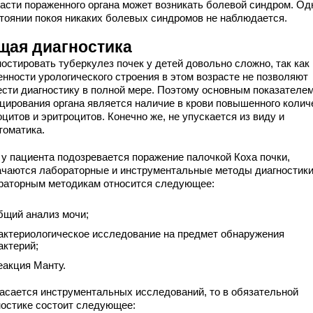
ласти пораженного органа может возникать болевой синдром. Од
стоянии покоя никаких болевых синдромов не наблюдается.
щая диагностика
остировать туберкулез почек у детей довольно сложно, так как
енности урологического строения в этом возрасте не позволяют
ести диагностику в полной мере. Поэтому основным показателе
цирования органа является наличие в крови повышенного колич
цитов и эритроцитов. Конечно же, не упускается из виду и
томатика.
 у пациента подозревается поражение палочкой Коха почки,
ачаются лабораторные и инструментальные методы диагностики
раторным методикам относится следующее:
бщий анализ мочи;
актериологическое исследование на предмет обнаружения
актерий;
еакция Манту.
касается инструментальных исследований, то в обязательной
ностике состоит следующее: