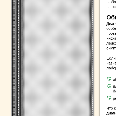
в об
в со
Об
Диагн
особ
пров
инфи
лейко
симп
Если
назн
лабо
о
б
б
р
Что 
диаг