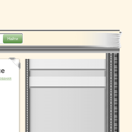
ие
евания