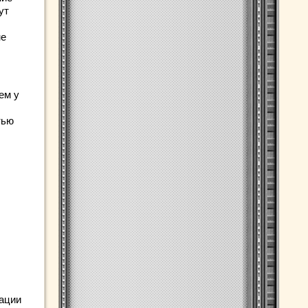
ут
не
ем у
тью
пации