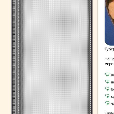
Тубе
На н
мере
н
н
б
к
ч
Кром