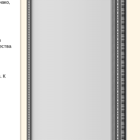
нако,
м
ества
. К