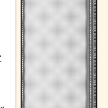
о
:
ние