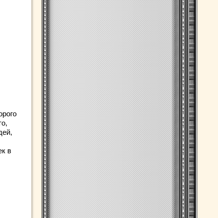
орого
о,
дей,
ек в