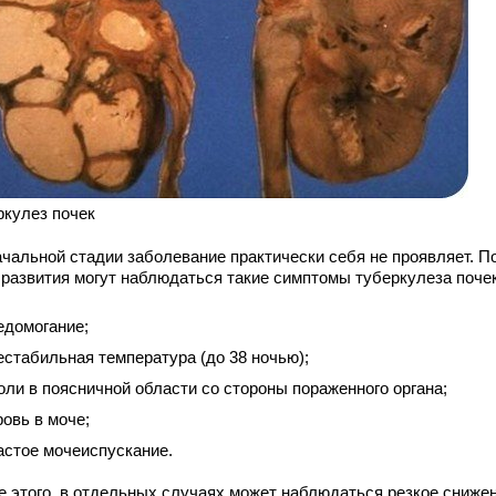
ркулез почек
ачальной стадии заболевание практически себя не проявляет. П
 развития могут наблюдаться такие симптомы туберкулеза почек
едомогание;
естабильная температура (до 38 ночью);
оли в поясничной области со стороны пораженного органа;
ровь в моче;
астое мочеиспускание.
е этого, в отдельных случаях может наблюдаться резкое сниже