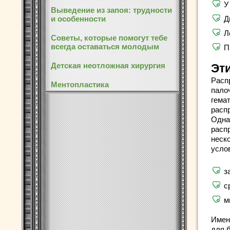
У
Выведение из запоя: трудности
и особенности
Д
Л
Советы, которые помогут тебе
всегда оставаться молодым
П
Детская неотложная хирургия
Эт
Расп
Ментопластика
пало
гема
расп
Одна
расп
неско
усло
з
с
м
Имен
для б