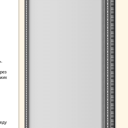
ь.
ерез
аких
реду