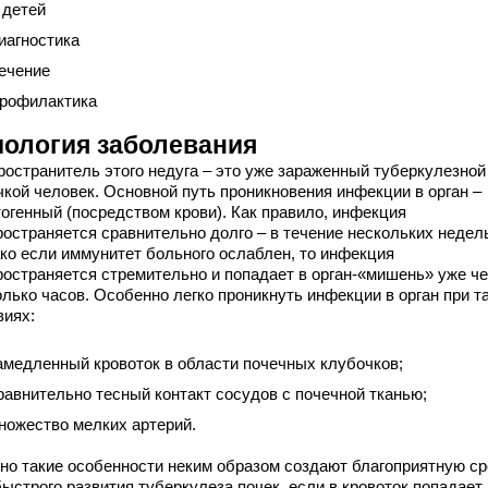
 детей
иагностика
ечение
рофилактика
иология заболевания
ространитель этого недуга – это уже зараженный туберкулезной
чкой человек. Основной путь проникновения инфекции в орган –
тогенный (посредством крови). Как правило, инфекция
ространяется сравнительно долго – в течение нескольких недел
ко если иммунитет больного ослаблен, то инфекция
ространяется стремительно и попадает в орган-«мишень» уже ч
лько часов. Особенно легко проникнуть инфекции в орган при т
виях:
амедленный кровоток в области почечных клубочков;
равнительно тесный контакт сосудов с почечной тканью;
ножество мелких артерий.
но такие особенности неким образом создают благоприятную с
ыстрого развития туберкулеза почек, если в кровоток попадает