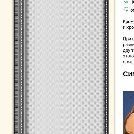
ф
о
Кром
и хр
При 
разв
друг
этого
ярко
Си