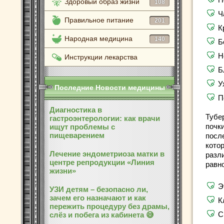
Здоровый образ жизни
108
Ч
Правильное питание
201
К
Народная медицина
140
Б
Н
Инструкции лекарства
Б
У
Последние Новости медицины
П
Диагностика в
Тубе
гастроэнтерологии: как врачи
почк
ищут проблемы с
пищеварением
посл
кото
Лечение эндометриоза матки в
разли
центре репродукции «Линия
равн
жизни»
Э
УЗИ детям – безопасно ли,
зачем его назначают и как
К
пережить процедуру без драмы,
С
слёз и побега из кабинета 😅