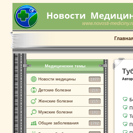
www.novosti-mediciny.r
Главна
Медицинские темы
Ту
Новости медицины
Автор
1877
Детские болезни
216
Б
Женские болезни
215
П
Мужские болезни
101
Т
Общие заболевания
1782
П
П