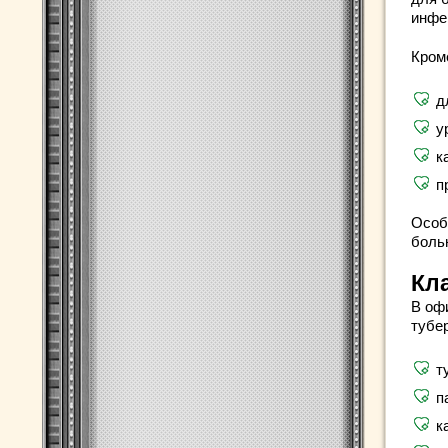
инфе
Кром
д
у
к
п
Особ
боль
Кл
В оф
тубе
т
п
к