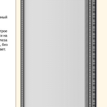
рный
трое
ти на
леза
, без
ает.