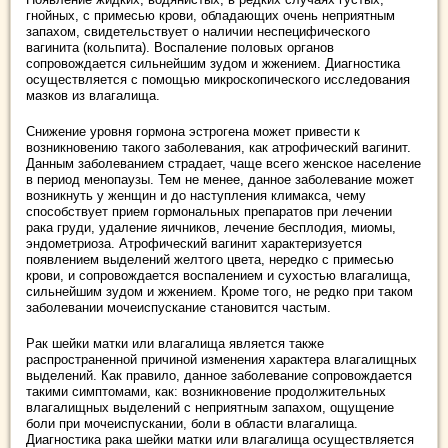
гнойных, с примесью крови, обладающих очень неприятным
запахом, свидетельствует о наличии неспецифического
вагинита (кольпита). Воспаление половых органов
сопровождается сильнейшим зудом и жжением. Диагностика
осуществляется с помощью микроскопического исследования
мазков из влагалища.
Снижение уровня гормона эстрогена может привести к
возникновению такого заболевания, как атрофический вагинит.
Данным заболеванием страдает, чаще всего женское население
в период менопаузы. Тем не менее, данное заболевание может
возникнуть у женщин и до наступления климакса, чему
способствует прием гормональных препаратов при лечении
рака груди, удаление яичников, лечение бесплодия, миомы,
эндометриоза. Атрофический вагинит характеризуется
появлением выделений желтого цвета, нередко с примесью
крови, и сопровождается воспалением и сухостью влагалища,
сильнейшим зудом и жжением. Кроме того, не редко при таком
заболевании мочеиспускание становится частым.
Рак шейки матки или влагалища является также
распространенной причиной изменения характера влагалищных
выделений. Как правило, данное заболевание сопровождается
такими симптомами, как: возникновение продолжительных
влагалищных выделений с неприятным запахом, ощущение
боли при мочеиспускании, боли в области влагалища.
Диагностика рака шейки матки или влагалища осуществляется