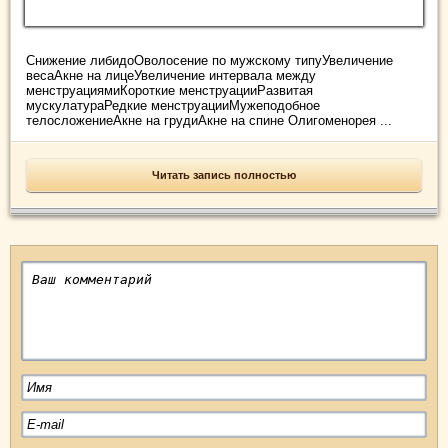
Снижение либидоОволосение по мужскому типуУвеличение
весаАкне на лицеУвеличение интервала между
менструациямиКороткие менструацииРазвитая
мускулатураРедкие менструацииМужеподобное
телосложениеАкне на грудиАкне на спине Олигоменорея ...
Читать запись полностью