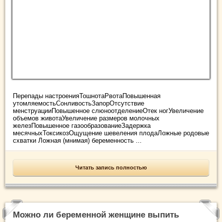
Перепады настроенияТошнотаРвотаПовышенная
утомляемостьСонливостьЗапорОтсутствие
менструацииПовышенное слюноотделениеОтек ногУвеличение
объемов животаУвеличение размеров молочных
железПовышенное газообразованиеЗадержка
месячныхТоксикозОщущение шевеления плодаЛожные родовые
схватки Ложная (мнимая) беременность ...
Читать запись полностью
Можно ли беременной женщине выпить