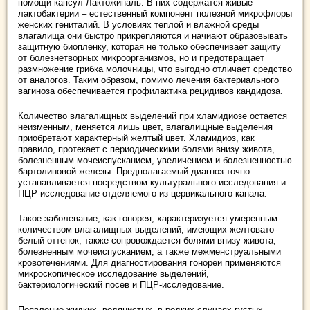
помощи капсул Лактожиналь. В них содержатся живые
лактобактерии – естественный компонент полезной микрофлоры
женских гениталий. В условиях теплой и влажной среды
влагалища они быстро прикрепляются и начиают образовывать
защитную биопленку, которая не только обеспечивает защиту
от болезнетворных микроорганизмов, но и предотвращает
размножение грибка молочницы, что выгодно отличает средство
от аналогов. Таким образом, помимо лечения бактериального
вагиноза обеспечивается профилактика рецидивов кандидоза.
Количество влагалищных выделений при хламидиозе остается
неизменным, меняется лишь цвет, влагалищные выделения
приобретают характерный желтый цвет. Хламидиоз, как
правило, протекает с периодическими болями внизу живота,
болезненным мочеиспусканием, увеличением и болезненностью
бартолиновой железы. Предполагаемый диагноз точно
устанавливается посредством культурального исследования и
ПЦР-исследование отделяемого из цервикального канала.
Такое заболевание, как гонорея, характеризуется умеренным
количеством влагалищных выделений, имеющих желтовато-
белый оттенок, также сопровождается болями внизу живота,
болезненным мочеиспусканием, а также межменструальными
кровотечениями. Для диагностирования гонореи применяются
микроскопическое исследование выделений,
бактериологический посев и ПЦР-исследование.
Появление жидких, водянистых, в редких случаях густых,