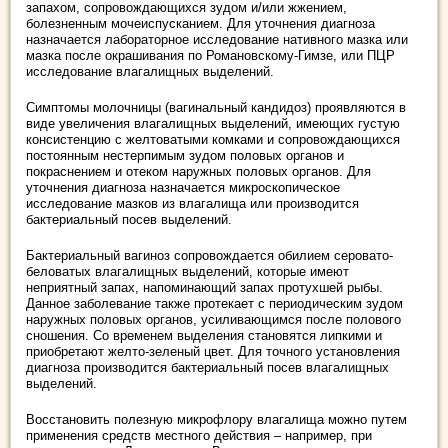
запахом, сопровождающихся зудом и/или жжением,
болезненным мочеиспусканием. Для уточнения диагноза
назначается лабораторное исследование нативного мазка или
мазка после окрашивания по Романовскому-Гимзе, или ПЦР
исследование влагалищных выделений.
Симптомы молочницы (вагинальный кандидоз) проявляются в
виде увеличения влагалищных выделений, имеющих густую
консистенцию с желтоватыми комками и сопровождающихся
постоянным нестерпимым зудом половых органов и
покраснением и отеком наружных половых органов. Для
уточнения диагноза назначается микроскопическое
исследование мазков из влагалища или производится
бактериальный посев выделений.
Бактериальный вагиноз сопровождается обилием серовато-
беловатых влагалищных выделений, которые имеют
неприятный запах, напоминающий запах протухшей рыбы.
Данное заболевание также протекает с периодическим зудом
наружных половых органов, усиливающимся после полового
сношения. Со временем выделения становятся липкими и
приобретают желто-зеленый цвет. Для точного установления
диагноза производится бактериальный посев влагалищных
выделений.
Восстановить полезную микрофлору влагалища можно путем
применения средств местного действия – например, при