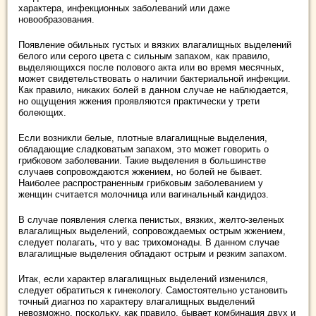
характера, инфекционных заболеваний или даже
новообразования.
Появление обильных густых и вязких влагалищных выделений
белого или серого цвета с сильным запахом, как правило,
выделяющихся после полового акта или во время месячных,
может свидетельствовать о наличии бактериальной инфекции.
Как правило, никаких болей в данном случае не наблюдается,
но ощущения жжения проявляются практически у трети
болеющих.
Если возникли белые, плотные влагалищные выделения,
обладающие сладковатым запахом, это может говорить о
грибковом заболевании. Такие выделения в большинстве
случаев сопровождаются жжением, но болей не бывает.
Наиболее распространенным грибковым заболеванием у
женщин считается молочница или вагинальный кандидоз.
В случае появления слегка пенистых, вязких, желто-зеленых
влагалищных выделений, сопровождаемых острым жжением,
следует полагать, что у вас трихомонады. В данном случае
влагалищные выделения обладают острым и резким запахом.
Итак, если характер влагалищных выделений изменился,
следует обратиться к гинекологу. Самостоятельно установить
точный диагноз по характеру влагалищных выделений
невозможно, поскольку, как правило, бывает комбинация двух и