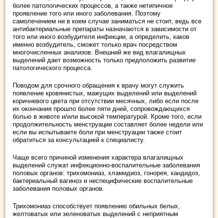
более патологических процессов, а также нетипичное
проявление того или иного заболевания. Поэтому
самолечением ни в коем случае заниматься не стоит, ведь все
антибактериальные препараты назначаются в зависимости от
того или иного возбудителя инфекции, а определить, каков
именно возбудитель, сможет только врач посредством
многочисленных анализов. Внешний же вид влагалищных
выделений дает возможность только предположить развитие
патологического процесса.
Поводом для срочного обращения к врачу могут служить
появление кровянистых, мажущих выделений или выделений
коричневого цвета при отсутствии месячных, либо если после
их окончания прошло более пяти дней, сопровождающихся
болью в животе и/или высокой температурой. Кроме того, если
продолжительность менструации составляет более недели или
если вы испытываете боли при менструации также стоит
обратиться за консультацией к специалисту.
Чаще всего причиной изменения характера влагалищных
выделений служат инфекционно-воспалительные заболевания
половых органов: трихомониаз, хламидиоз, гонорея, кандидоз,
бактериальный вагиноз и неспецифические воспалительные
заболевания половых органов.
Трихомониаз способствует появлению обильных белых,
желтоватых или зеленоватых выделений с неприятным