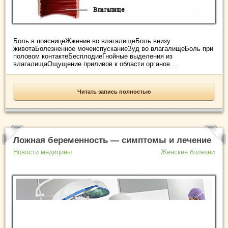
Боль в поясницеЖжение во влагалищеБоль внизу
животаБолезненное мочеиспусканиеЗуд во влагалищеБоль при
половом контактеБесплодиеГнойные выделения из
влагалищаОщущение приливов к области органов ...
Читать запись полностью
Ложная беременность — симптомы и лечение
Новости медицины
Женские болезни