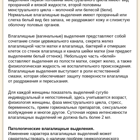
прозрачной и вязкой жидкости, второй половины
менструального цикла – молочной или белесой (бели).
Нормальные влагалищные выделения имеют прозрачный или
слегка белый вид без запаха, не раздражают кожу и слизистую
оболочку половых органов.
Влагалищные (вагинальные) выделения представляют собой
сочетание слизи цервикального канала, секрета желез
влагалищной части матки и влагалища, бактерий и отмерших
клеток со стенок влагалища и канала шейки матки (они придают
выделениям белый оттенок). Небольшую часть «белей»
составляют выделения из полости матки, секрет желез, а также
физиологическая жидкость не воспалительного происхождения.
Влагалищные выделения выступают в роли естественной
смазки, которая обеспечивает защиту поверхности влагалища
от раздражения и пересыхания.
Для каждой женщины показатель выделений сугубо
индивидуальный и непостоянный, здесь учитывается возраст,
физиология женщины, фаза менструального цикла, стресс,
беременность, прием гормональных препаратов, сексуальное
возбуждение и многое другое. Суточная норма интенсивности
влагалищных выделений не должна быть более 2 мл.
Патологические влагалищные выделения.
Изменение характера влагалищных выделений может
свидетельствовать о наличии проблем гинекологического