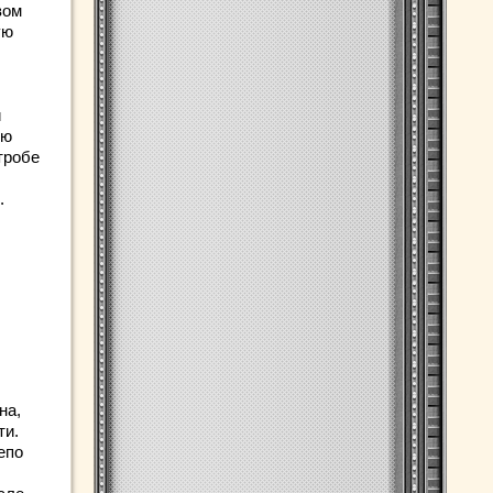
вом
ую
и
ую
тробе
.
на,
ти.
епо