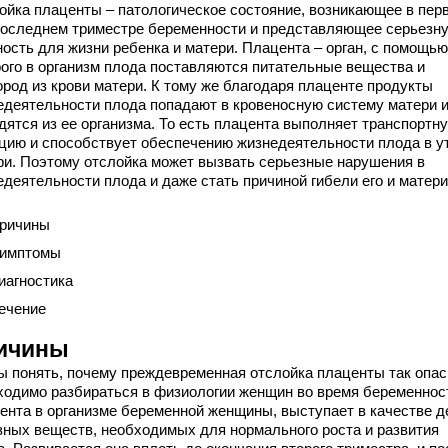
ойка плаценты – патологическое состояние, возникающее в пер
последнем триместре беременности и представляющее серьезн
ность для жизни ребенка и матери. Плацента – орган, с помощью
рого в организм плода поставляются питательные вещества и
ород из крови матери. К тому же благодаря плаценте продукты
едеятельности плода попадают в кровеносную систему матери 
дятся из ее организма. То есть плацента выполняет транспортн
цию и способствует обеспечению жизнедеятельности плода в у
ри. Поэтому отслойка может вызвать серьезные нарушения в
едеятельности плода и даже стать причиной гибели его и матери
ричины
имптомы
иагностика
ечение
ичины
ы понять, почему преждевременная отслойка плаценты так опас
ходимо разбираться в физиологии женщин во время беременнос
ента в организме беременной женщины, выступает в качестве д
зных веществ, необходимых для нормального роста и развития