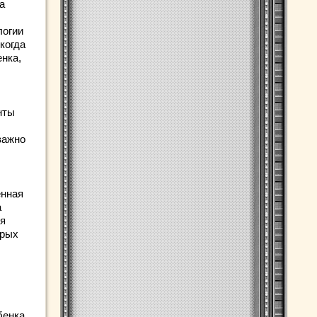
а
логии
когда
енка,
нты
важно
енная
а
ия
орых
бенка,