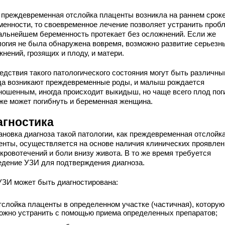
 преждевременная отслойка плаценты возникла на раннем срок
менности, то своевременное лечение позволяет устранить пробл
дальнейшем беременность протекает без осложнений. Если же
логия не была обнаружена вовремя, возможно развитие серьезн
нений, грозящих и плоду, и матери.
едствия такого патологического состояния могут быть различны
да возникают преждевременные роды, и малыш рождается
ношенным, иногда происходит выкидыш, но чаще всего плод пог
кже может погибнуть и беременная женщина.
агностика
ановка диагноза такой патологии, как преждевременная отслойк
енты, осуществляется на основе наличия клинических проявлен
кровотечений и боли внизу живота. В то же время требуется
едение УЗИ для подтверждения диагноза.
УЗИ может быть диагностирована:
тслойка плаценты в определенном участке (частичная), которую
ожно устранить с помощью приема определенных препаратов;