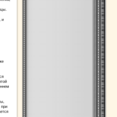
ицы.
 и
же
ся
нтой
еннем
ты,
 при
ается