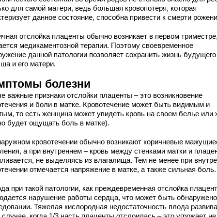
ько для самой матери, ведь большая кровопотеря, которая
ктеризует данное состояние, способна привести к смерти рожен
ичная отслойка плаценты обычно возникает в первом триместре,
ается медикаментозной терапии. Поэтому своевременное
ружение данной патологии позволяет сохранить жизнь будущего
ша и его матери.
мптомы болезни
е важные признаки отслойки плаценты – это возникновение
отечения и боли в матке. Кровотечение может быть видимым и
тым, то есть женщина может увидеть кровь на своем белье или 
но будет ощущать боль в матке).
наружном кровотечении обычно возникают коричневые мажущие
ления, а при внутреннем – кровь между стенками матки и плаце
пливается, не выделяясь из влагалища. Тем не менее при внутр
отечении отмечается напряжение в матке, а также сильная боль.
ода при такой патологии, как преждевременная отслойка плацен
юдается нарушение работы сердца, что может быть обнаружено
едовании. Тяжелая кислородная недостаточность плода развив
 случае, когда 1/3 часть плаценты отслоилась – это угрожает не