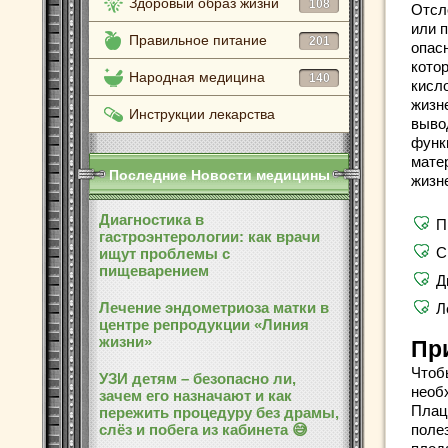
Здоровый образ жизни
108
Отсл
или 
Правильное питание
201
опас
кото
Народная медицина
140
кисл
жизн
Инструкции лекарства
выво
функ
мате
Последние Новости медицины
жизн
Диагностика в
П
гастроэнтерологии: как врачи
С
ищут проблемы с
пищеварением
Д
Лечение эндометриоза матки в
Л
центре репродукции «Линия
жизни»
Пр
Чтоб
УЗИ детям – безопасно ли,
необ
зачем его назначают и как
Плац
пережить процедуру без драмы,
слёз и побега из кабинета 😅
поле