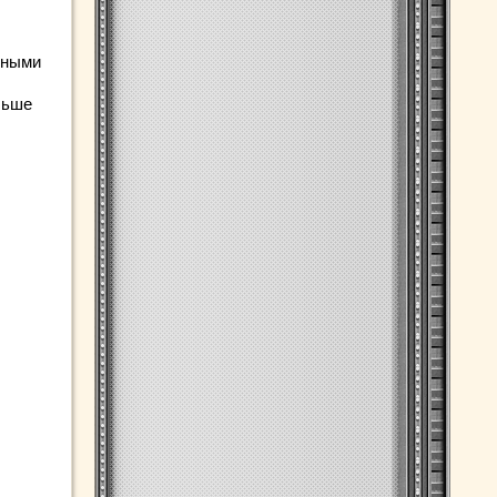
нными
льше