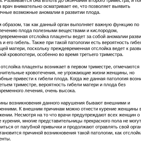
. Развивается она вплоть до окончания второго триместра, и по
в врач внимательно осматривает ее, что позволяет выявить
ичные возможные аномалии в развитии плода.
м образом, так как данный орган выполняет важную функцию по
печению плода полезными веществами и кислородом,
девременная отслойка плаценты ведет за собой аномалии разв
 и его гибель. Также при такой патологии есть вероятность гибе
щей матери, поскольку преждевременная отслойка ведет к разв
ой кровопотери, особенно во время третьего триместра.
 отслойка плаценты возникает в первом триместре, отмечаются
ачительные кровотечения, не угрожающие жизни женщины, но
бные привести к гибели плода. Когда же данная патология возн
етьем триместре, вероятность гибели матери и плода без
временного лечения, очень высока.
ины возникновения данного нарушения бывают внешними и
ренними. К внешним причинам можно отнести курение женщины 
жении. Несмотря на то что врачи предупреждают всех женщин о
е курения, многие представительницы прекрасного пола не могу
виться от пагубной привычки и продолжают отравлять свой орга
тановится причиной возникновения такой патологии, как отслойк
енты.