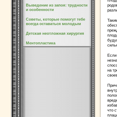
плода
Выведение из запоя: трудности
родо
и особенности
разл
Советы, которые помогут тебе
Таки
всегда оставаться молодым
обес
преж
Детская неотложная хирургия
плода
буду
Ментопластика
сильн
Если
незн
спосо
на тр
свое
Прич
внут
поло
вред
изба
что с
плац