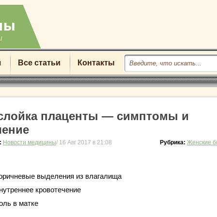
u
я
Все статьи
Контакты
слойка плаценты — симптомы и
чение
:
Новости медицины
/ 16 Авг 2017 в 21:08
Рубрика:
Женские б
оричневые выделения из влагалища
нутреннее кровотечение
оль в матке