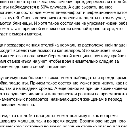
нщин после второго кесарева сечения преждевременная отслойк
енты наблюдается в 60% случаев. А еще вызвать данное
логическое состояние может пиелонефрит и инфекционные пато
вых путей. Очень велик риск отслоения плаценты в том случае, 
аются близнецы. И хотя такое состояние не угрожает жизни реб
может стать причиной возникновения сильной кровопотери, что
дет к смерти матери.
да преждевременная отслойка нормально расположенной плаце
сходит вследствие ломкости капилляров. Это возникает из-за
ития гестоза в организме беременной женщины, поэтому крайне 
емя становиться на учет, чтобы врач внимательно следил за
оянием здоровья своей пациентки.
аутоиммунных болезнях также может наблюдаться преждеврем
ойка плаценты. Причем такое состояние может возникнуть как н
х, так и на поздних сроках. А еще одной из причин возникновен
ого нарушения является аллергическая реакция на прием некот
каментозных препаратов, назначающихся женщинам в период
шивания малыша.
тим, что отслойка плаценты может возникнуть как во время
шивания малыша, так и во время родов. Возникновение данного
огического состояния во время родов не столько опасно для ре