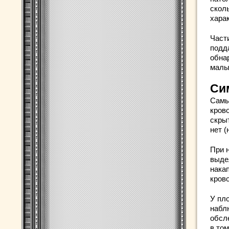
скол
хара
Част
подд
обна
малы
Си
Самы
кров
скры
нет (
При 
выде
нака
кров
У пл
набл
обсл
в том