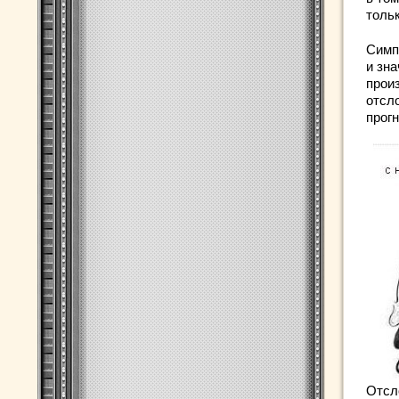
тольк
Симп
и зн
прои
отсл
прогн
Отсл