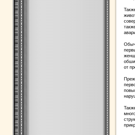
Такж
живо
совер
такж
авар
Обыч
перв
женщ
обши
от п
Преж
перв
повы
нару
Также
мног
стру
прик