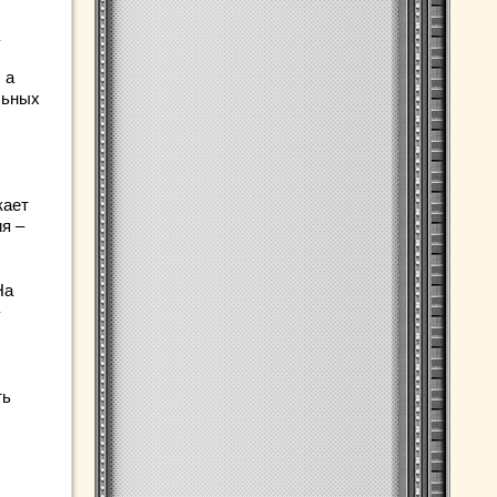
 а
льных
кает
я –
На
ть