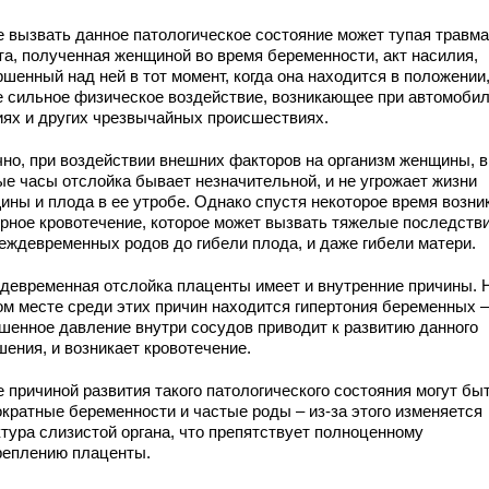
е вызвать данное патологическое состояние может тупая травма
та, полученная женщиной во время беременности, акт насилия,
шенный над ней в тот момент, когда она находится в положении,
е сильное физическое воздействие, возникающее при автомоби
иях и других чрезвычайных происшествиях.
но, при воздействии внешних факторов на организм женщины, в
ые часы отслойка бывает незначительной, и не угрожает жизни
ины и плода в ее утробе. Однако спустя некоторое время возни
рное кровотечение, которое может вызвать тяжелые последстви
реждевременных родов до гибели плода, и даже гибели матери.
девременная отслойка плаценты имеет и внутренние причины. 
ом месте среди этих причин находится гипертония беременных –
шенное давление внутри сосудов приводит к развитию данного
шения, и возникает кровотечение.
 причиной развития такого патологического состояния могут бы
ократные беременности и частые роды – из-за этого изменяется
ктура слизистой органа, что препятствует полноценному
реплению плаценты.