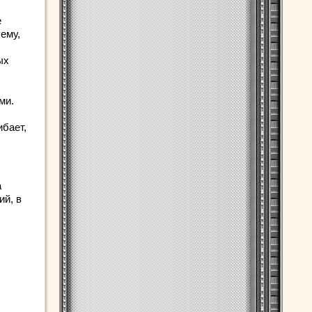
е
ему,
ых
ми.
ибает,
а
ий, в