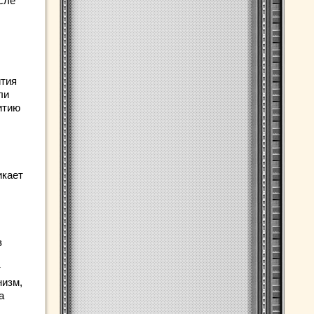
сле
ития
ли
итию
икает
в
т
низм,
а