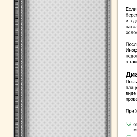
Если
бере
и в 
пато
ослож
Посл
Иног
недо
а та
Ди
Пост
плац
виде 
пров
При 
о
м