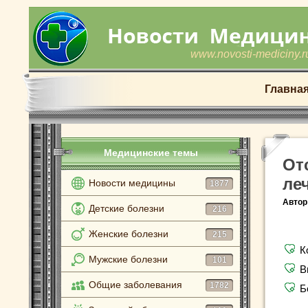
www.novosti-mediciny.r
Главна
Медицинские темы
От
ле
Новости медицины
1877
Автор
Детские болезни
216
Женские болезни
215
К
Мужские болезни
101
В
Общие заболевания
1782
Б