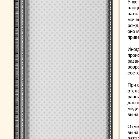
У же
плац
пато
моче
рожд
оно 
приве
Иног
прои
разв
вовр
сост
При 
отсл
ранни
данн
меди
вына
Отме
вына
патол