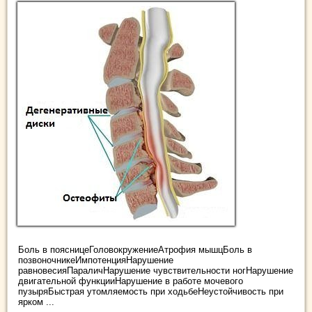
Боль в поясницеГоловокружениеАтрофия мышцБоль в
позвоночникеИмпотенцияНарушение
равновесияПараличНарушение чувствительности ногНарушение
двигательной функцииНарушение в работе мочевого
пузыряБыстрая утомляемость при ходьбеНеустойчивость при
ярком ...