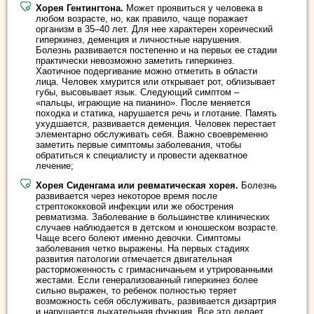
Хорея Гентингтона.
Может проявиться у человека в
любом возрасте, но, как правило, чаще поражает
организм в 35–40 лет. Для нее характерен хореический
гиперкинез, деменция и личностные нарушения.
Болезнь развивается постепенно и на первых ее стадии
практически невозможно заметить гиперкинез.
Хаотичное подергивание можно отметить в области
лица. Человек хмурится или открывает рот, облизывает
губы, высовывает язык. Следующий симптом –
«пальцы, играющие на пианино». После меняется
походка и статика, нарушается речь и глотание. Память
ухудшается, развивается деменция. Человек перестает
элементарно обслуживать себя. Важно своевременно
заметить первые симптомы заболевания, чтобы
обратиться к специалисту и провести адекватное
лечение;
Хорея Сиденгама или ревматическая хорея.
Болезнь
развивается через некоторое время после
стрептококковой инфекции или же обострения
ревматизма. Заболевание в большинстве клинических
случаев наблюдается в детском и юношеском возрасте.
Чаще всего болеют именно девочки. Симптомы
заболевания четко выражены. На первых стадиях
развития патологии отмечается двигательная
расторможенность с гримасничаньем и утрированными
жестами. Если генерализованный гиперкинез более
сильно выражен, то ребенок полностью теряет
возможность себя обслуживать, развивается дизартрия
и нарушается дыхательная функция. Все это делает