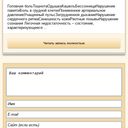
Головная больТошнотаОдышкаКашельБессонницаНарушение
памятиБоль в грудной клеткеПониженное артериальное
давлениеУчащенный пульсЗатрудненное дыханиеНарушение
сердечного ритмаСинюшность кожиРвотные позывыНарушение
сознания Легочная недостаточность – состояние,
характеризующееся ...
Читать запись полностью