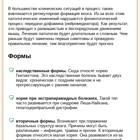
В большинстве клинических ситуаций в процесс также
вовлекается ретикулярная формация мозга. Из-за всех этим
патологических изменений нарушается физиологический
процесс передачи дофамина (нейромедиатора). Как результат,
это приводит к размашистым и беспорядочным движениям
мышц. Лечение патологии будет длительным и сложным. Чем
раньше будут замечены первые симптомы и проведено
правильное лечение, тем благоприятнее будет прогноз.
Формы
наследственные формы.
Сюда относят хорею
Гентингтона. Это наследственная болезнь бывает двух
видов: хроническая с поздним началом и не
прогрессирующая с ранним началом;
хорея при экстрапирамидных болезнях.
Такой тип
часто развивается при синдроме Леша-Найхана,
гепатоцеребральной дистрофии;
вторичные формы.
Возникают при поражении
базальных структур мозга. Причины могут быть
различными – инфекция, травма и прочее. К вторичным
формам относится малая хорея. Она развивается из-за
попадания в систему кровообращения стрептококковой