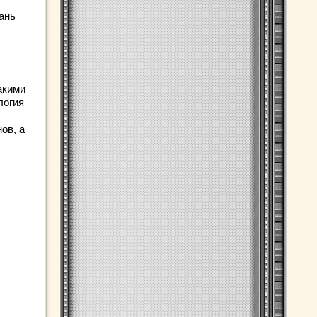
ань
акими
логия
ов, а