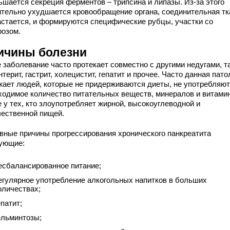
ьшается секреция ферментов – трипсина и липазы. Из-за этого
ительно ухудшается кровообращение органа, соединительная тк
астается, и формируются специфические рубцы, участки со
розом.
ичины болезни
е заболевание часто протекает совместно с другими недугами, т
нтерит, гастрит, холецистит, гепатит и прочее. Часто данная пато
жает людей, которые не придерживаются диеты, не употребляют
ходимое количество питательных веществ, минералов и витамин
 у тех, кто злоупотребляет жирной, высокоуглеводной и
чественной пищей.
вные причины прогрессирования хронического панкреатита
ующие:
есбалансированное питание;
егулярное употребление алкогольных напитков в больших
оличествах;
епатит;
ельминтозы;