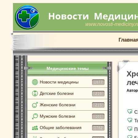
www.novosti-mediciny.r
Главна
Медицинские темы
Хр
ле
Новости медицины
1877
Автор
Детские болезни
216
Женские болезни
215
С
Мужские болезни
101
Т
Общие заболевания
1782
П
Б