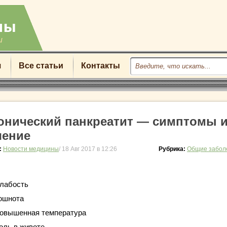
u
я
Все статьи
Контакты
онический панкреатит — симптомы 
чение
:
Новости медицины
/ 18 Авг 2017 в 12:26
Рубрика:
Общие забол
лабость
ошнота
овышенная температура
оль в животе