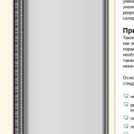
умен
знач
разр
скле
Пр
Тако
как э
пора
необ
также
нека
Осно
след
н
р
к
г
г