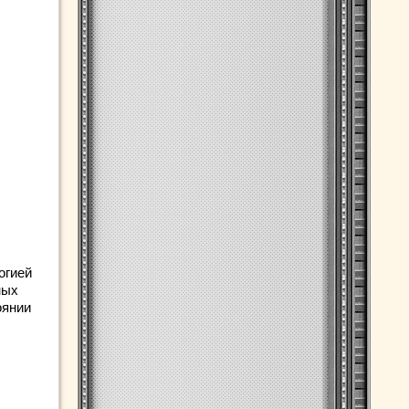
огией
ных
оянии