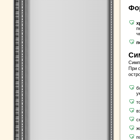
Фо
х
п
ч
п
Си
Симп
При 
остр
б
у
т
в
с
ж
п