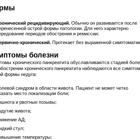
рмы
ронический рецидивирующий.
Обычно он развивается после
еренесенной острой формы патологии. Для него характерно
ередование периодов обострения и ремиссии;
ервично-хронический.
Протекает без выраженной симптоматик
мптомы болезни
томы хронического панкреатита обуславливаются стадией боле
обострении хронического панкреатита наблюдаются все симпто
ой формы недуга:
олевой синдром в области живота. Пациент не может четко
казать место локализации боли;
ошнота и рвотные позывы;
здутие живота;
нижение АД;
идкий стул;
овышение температуры;