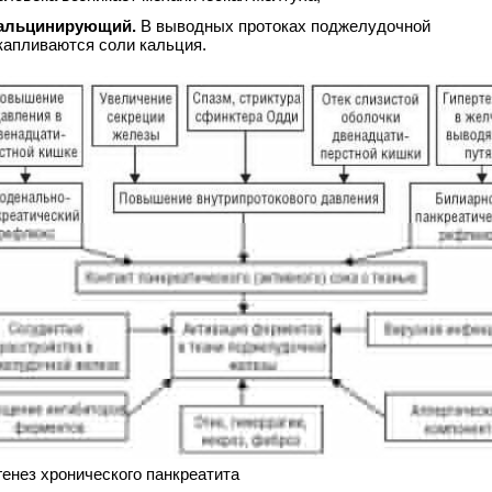
альцинирующий.
В выводных протоках поджелудочной
капливаются соли кальция.
генез хронического панкреатита