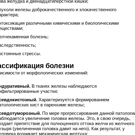
зва желудка и двенадцатиперстной кишки;
пухоли железы доброкачественного и злокачественного
арактера;
нтоксикация различными химическими и биологическими
еществами;
елчекаменная болезнь;
аследственность;
остоянные стрессы.
ассификация болезни
висимости от морфологических изменений:
ндуративный.
В тканях железы наблюдаются
нфильтрированные участки;
севдокистозный.
Характеризуется формированием
атологических кист в паренхиме железы;
севдотуморозный.
По мере прогрессирования данной патологи
аблюдается увеличение головки железы. Это, в свою очередь,
оздает препятствие для полноценного оттока желчи из желчного
узыря (увеличенная головка давит на него). Как результат, у
еловека возникает механическая желтуха;