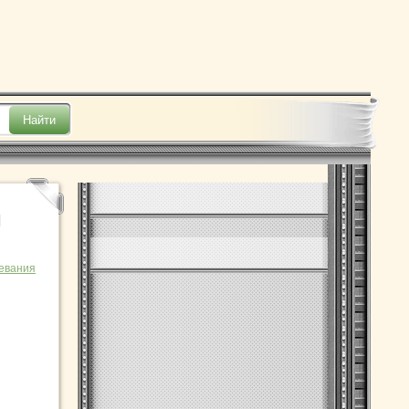
и
евания