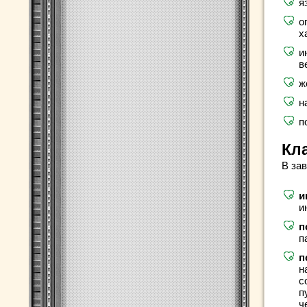
я
о
х
и
в
ж
н
п
Кл
В за
и
и
п
п
п
н
с
п
ч