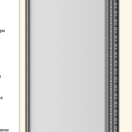
При
я
ся
мени