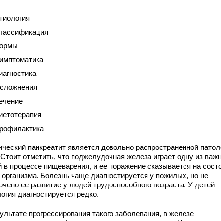
тиология
лассификация
ормы
имптоматика
иагностика
сложнения
ечение
иетотерапия
рофилактика
ический панкреатит является довольно распространенной патол
 Стоит отметить, что поджелудочная железа играет одну из важ
й в процессе пищеварения, и ее поражение сказывается на сост
о организма. Болезнь чаще диагностируется у пожилых, но не
ючено ее развитие у людей трудоспособного возраста. У детей
логия диагностируется редко.
зультате прогрессирования такого заболевания, в железе