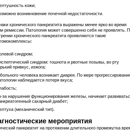
елтушность кожи;
озможно возникновение почечной недостаточности.
наки хронического панкреатита выражены менее ярко во время
ии ремиссии. Патология может совершенно себя не проявлять. 
трении хронического панкреатита проявляются такие
томокомплексы:
олевой синдром;
испептический синдром: тошнота и рвотные позывы, во рту
орький привкус, изжога;
 больного человека возникает диарея. По мере прогрессировани
атологии наблюдается потеря вкуса;
лабость;
з-за нарушения функционирования железы, начинает развивать
анкреатогенный сахарный диабет;
елтуха (механический тип).
агностические мероприятия
ический панкреатит на протяжении длительного промежутка вре