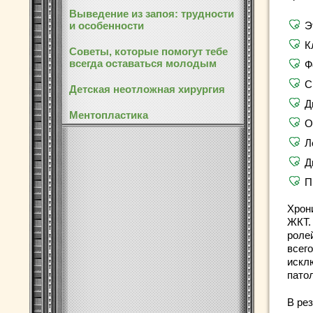
Выведение из запоя: трудности
и особенности
Э
К
Советы, которые помогут тебе
всегда оставаться молодым
Ф
С
Детская неотложная хирургия
Д
Ментопластика
О
Л
Д
П
Хрон
ЖКТ.
роле
всег
искл
пато
В ре