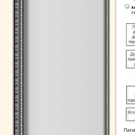
к
с
Пато