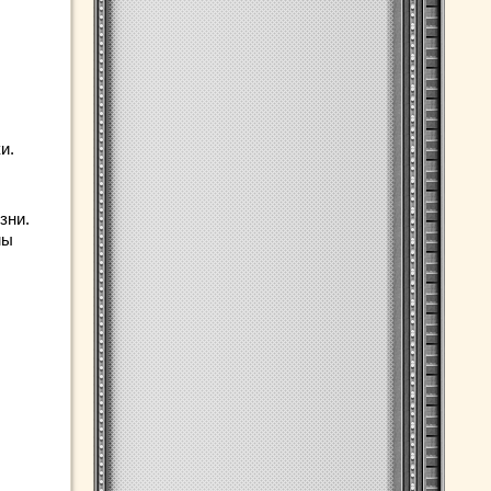
и.
зни.
мы