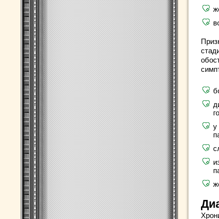
ж
в
Приз
стад
обос
симп
б
д
г
у
п
с
и
п
ж
Ди
Хрон