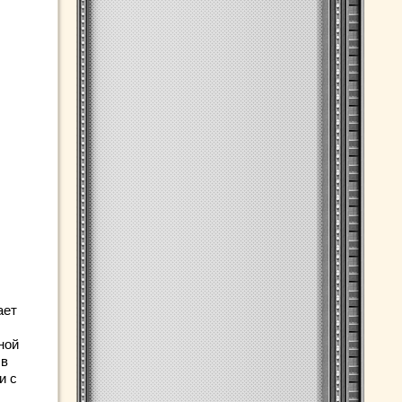
ает
ной
 в
и с