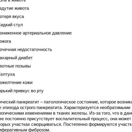
здутие живота
отеря вкуса
идкий стул
ониженное артериальное давление
зжога
очечная недостаточность
ахарный диабет
вотные позывы
елтуха
ожелтение кожи
орький привкус во рту
ический панкреатит – патологическое состояние, которое возник
е эпизода острого панкреатита. Характеризуется необратимыми
огическими изменениями в тканях железы. Из-за того, что в дан
зе постоянно присутствует воспалительный процесс, она может
торых участках сморщиваться. Постепенно формируются участк
иферативным фиброзом.