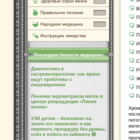
Здоровый образ жизни
108
В
Правильное питание
201
П
Народная медицина
140
Ж
П
Инструкции лекарства
И
П
Последние Новости медицины
С
Диагностика в
Р
гастроэнтерологии: как врачи
Ж
ищут проблемы с
пищеварением
П
Лечение эндометриоза матки в
Г
центре репродукции «Линия
жизни»
Хрон
посл
УЗИ детям – безопасно ли,
патол
зачем его назначают и как
желе
пережить процедуру без драмы,
неко
слёз и побега из кабинета 😅
прол