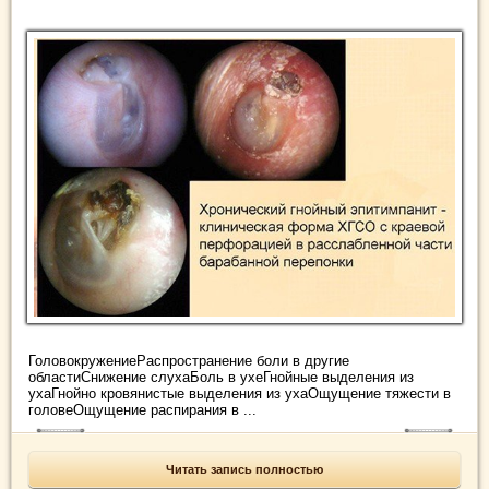
ГоловокружениеРаспространение боли в другие
областиСнижение слухаБоль в ухеГнойные выделения из
ухаГнойно кровянистые выделения из ухаОщущение тяжести в
головеОщущение распирания в ...
Читать запись полностью