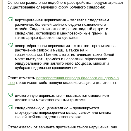
Основное разделение подобного расстройства предусматривает
существование следующих форм болевого синдрома:
вертеброгенная цервикалгия – является следствием
различных болезней шейного отдела позвоночного
столба. Сюда стоит отнести ревматоидный артрит и
спондилез, остеопороз и межпозвоночные грыжи, а
также артроз фасеточных суставов;
невертеброгенная цервикалгия – это ответ организма на
растяжение связок и мышц, а также на и
травмирование. Помимо этого, источником таких болей
могут выступать тромбоз и невралгии, образование
эпидурального или заглоточного абсцесса, миозит и
субарахноидальные кровоизлияния.
Стоит отметить
вертеброгенная природа болевого синдрома в
шее
также имеет собственную классификацию и делится на:
дискогенную цервикаглию – вызывается смещением
дисков или межпозвоночными грыжами;
спондилогенную цервикалгию – провоцируется
структурным повреждением мышц, связок или мягких
тканей шейного отдела позвоночника.
Отталкиваясь от варианта протекания такого нарушения, оно