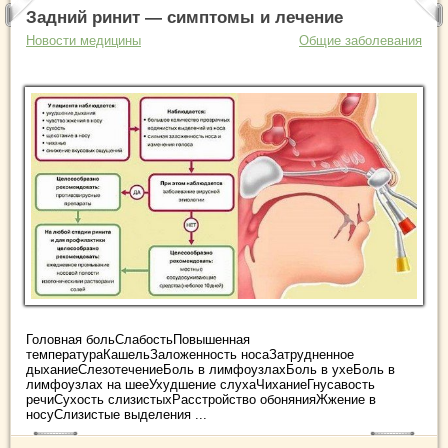
Задний ринит — симптомы и лечение
Новости медицины
Общие заболевания
Головная больСлабостьПовышенная
температураКашельЗаложенность носаЗатрудненное
дыханиеСлезотечениеБоль в лимфоузлахБоль в ухеБоль в
лимфоузлах на шееУхудшение слухаЧиханиеГнусавость
речиСухость слизистыхРасстройство обонянияЖжение в
носуСлизистые выделения ...