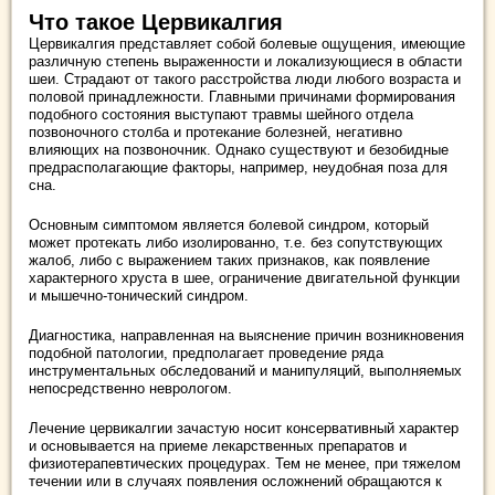
Что такое Цервикалгия
Цервикалгия представляет собой болевые ощущения, имеющие
различную степень выраженности и локализующиеся в области
шеи. Страдают от такого расстройства люди любого возраста и
половой принадлежности. Главными причинами формирования
подобного состояния выступают травмы шейного отдела
позвоночного столба и протекание болезней, негативно
влияющих на позвоночник. Однако существуют и безобидные
предрасполагающие факторы, например, неудобная поза для
сна.
Основным симптомом является болевой синдром, который
может протекать либо изолированно, т.е. без сопутствующих
жалоб, либо с выражением таких признаков, как появление
характерного хруста в шее, ограничение двигательной функции
и мышечно-тонический синдром.
Диагностика, направленная на выяснение причин возникновения
подобной патологии, предполагает проведение ряда
инструментальных обследований и манипуляций, выполняемых
непосредственно неврологом.
Лечение цервикалгии зачастую носит консервативный характер
и основывается на приеме лекарственных препаратов и
физиотерапевтических процедурах. Тем не менее, при тяжелом
течении или в случаях появления осложнений обращаются к