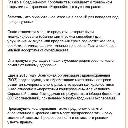
Глазго в Соединенном Королевстве, сообщает о тревожном
открытии на страницах «Европейского журнала рака».
Заметим, что обработанное мясо не в первый раз попадает под
прицел ученых.
Сюда относятся мясные продукты, которые были
модифицированы (обычно химическим способом) для
улучшения их вкуса или продления срока годности: колбасы,
сосиски, ветчина, салями, мясные консервы. Фактически весь
мясной ассортимент супермаркета.
Эти продукты услащают наши вкусовые рецепторы, но мало
помогают нашему здоровью.
Еще в 2015 году Всемирная организация здравоохранения
(ВОЗ) подтвердила, что обработанное мясо повышает риск
развития колоректального рака, в то время как красное мясо
было отнесено к «вероятным канцерогенам» для человека.
Серьезный вывод был сделан по результатам обзора более чем
800 исследований, признанных международными экспертами.
Предыдущие исследования также предположили, что
обработанное и красное мясо могут предрасполагать к раку
молочной железы. Профессор Пелл и ее коллеги решили
узнать правду.