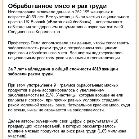
Обработанное мясо и рак груди
Исследование включало данные о 262 195 женщинах в
возрасте 40-69 лет. Все участницы были частью национального
проекта UK Biobank («Британский биобанк») – непрерывного
наблюдения за здоровьем полумиллиона взрослых жителей
Соединенного Королевства.
Профессор Пелл использовала эти данные, чтобы сопоставить
заболеваемость раком груди с потреблением женщинами
красного и обработанного мяса. Все цифры подтверждались
национальным реестром рака и данными о госпитализации.
За 7 лет наблюдения в общей сложности 4819 женщин
заболели раком груди.
При этом употребление 9+ граммов обработанных мясных
продуктов в день ассоциировалось с увеличением
заболеваемости на 21%. Участницы, которые вообще не ели
колбасы и сосисок, при прочих равных условиях страдали
раком молочной железы реже. Натуральное красное мясо, судя
по всему, никак не отражается на заболеваемости.
Далее авторы объединили свои цифры с результатами 10
предыдущих исследований, в которых рассматривалось
влияние мясных продуктов на риск рака груди (1,65 миллиона
участниц).