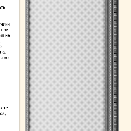
ать
тники
 при
ия не
а
о
на.
ство
тете
cs,