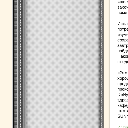
«шве
захо
поме
Иссл
потр
изуч
сохр
завтр
найд
Нако
съеде
«Это
хоро
сред
прок
DeNy
здра
кафе
штата
SUNY 
Исто