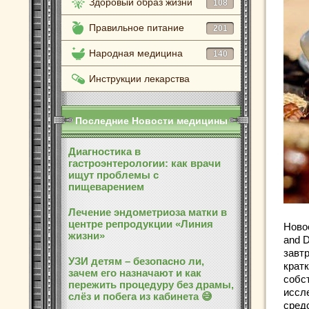
Здоровый образ жизни
108
Правильное питание
201
Народная медицина
140
Инструкции лекарства
Последние Новости медицины
Диагностика в
гастроэнтерологии: как врачи
ищут проблемы с
пищеварением
Лечение эндометриоза матки в
центре репродукции «Линия
Новое
жизни»
and D
завт
УЗИ детям – безопасно ли,
кратк
зачем его назначают и как
собс
пережить процедуру без драмы,
иссл
слёз и побега из кабинета 😅
сред