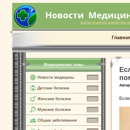
www.novosti-mediciny.r
Главна
Медицинские темы
Ес
по
Новости медицины
1877
Автор
Детские болезни
216
Если
Женские болезни
215
Мужские болезни
101
Общие заболевания
1782