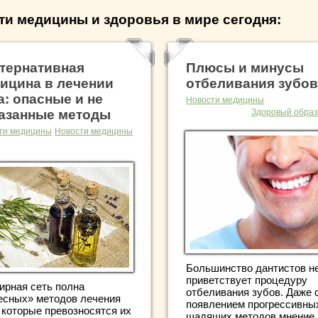
ти медицины и здоровья в мире сегодня:
тернативная
Плюсы и минусы
ицина в лечении
отбеливания зубов
а: опасные и не
Новости медицины
азанные методы
Здоровый образ
ти медицины
Новости медицины
Большинство дантистов н
приветствует процедуру
ирная сеть полна
отбеливания зубов. Даже 
есных» методов лечения
появлением прогрессивны
 которые превозносятся их
щадящих методов мнение