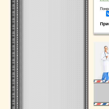
Понр
При