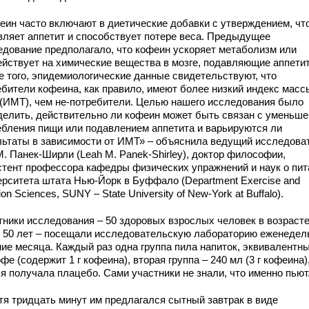
еин часто включают в диетические добавки с утверждением, чт
вляет аппетит и способствует потере веса. Предыдущее
едование предполагало, что кофеин ускоряет метаболизм или
ействует на химические вещества в мозге, подавляющие аппетит
е того, эпидемиологические данные свидетельствуют, что
ебители кофеина, как правило, имеют более низкий индекс масс
 (ИМТ), чем не-потребители. Целью нашего исследования было
делить, действительно ли кофеин может быть связан с уменьш
ебления пищи или подавлением аппетита и варьируются ли
льтаты в зависимости от ИМТ» – объяснила ведущий исследова
. Панек-Ширли (Leah M. Panek-Shirley), доктор философии,
стент профессора кафедры физических упражнений и наук о пит
ерситета штата Нью-Йорк в Буффало (Department Exercise and
tion Sciences, SUNY – State University of New-York at Buffalo).
тники исследования – 50 здоровых взрослых человек в возрасте
о 50 лет – посещали исследовательскую лабораторию еженедел
ние месяца. Каждый раз одна группа пила напиток, эквивалентн
фе (содержит 1 г кофеина), вторая группа – 240 мл (3 г кофеина)
я получала плацебо. Сами участники не знали, что именно пьют
тя тридцать минут им предлагался сытный завтрак в виде