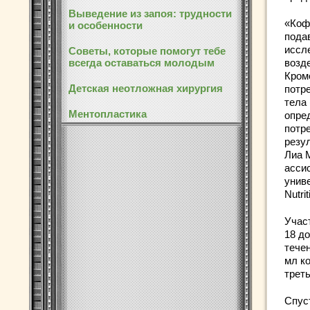
Выведение из запоя: трудности
«Коф
и особенности
пода
иссл
Советы, которые помогут тебе
всегда оставаться молодым
возд
Кром
Детская неотложная хирургия
потр
тела
Ментопластика
опре
потр
резу
Лиа М
асси
унив
Nutri
Учас
18 д
тече
мл ко
треть
Спус