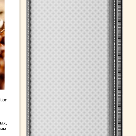
tion
ых,
ным