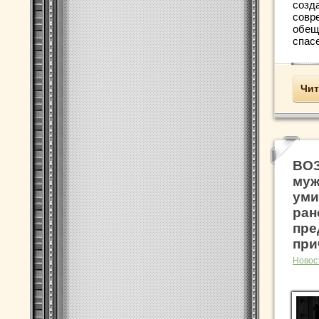
созд
совр
обещ
спасе
Чит
ВОЗ
муж
уми
ран
пре
при
Новос