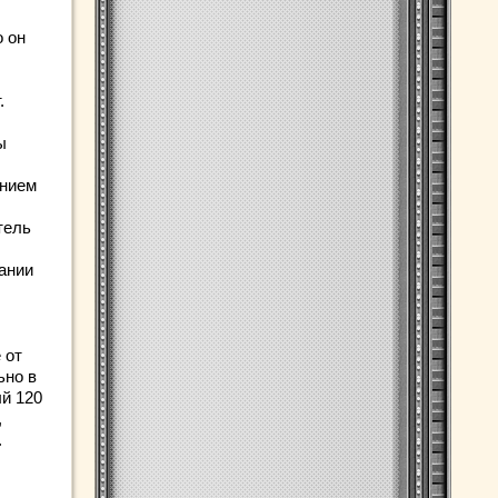
о он
.
ы
ением
тель
ании
 от
ьно в
ый 120
,
.