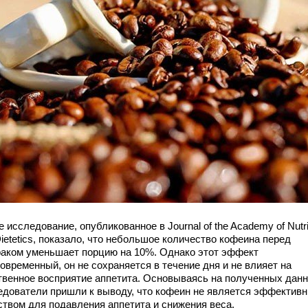
 исследование, опубликованное в Journal of the Academy of Nutri
ietetics, показало, что небольшое количество кофеина перед
раком уменьшает порцию на 10%. Однако этот эффект
овременный, он не сохраняется в течение дня и не влияет на
твенное восприятие аппетита. Основываясь на полученных данн
едователи пришли к выводу, что кофеин не является эффектив
ством для подавления аппетита и снижения веса.