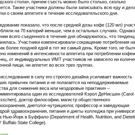
дского стола», причем съесть можно было столько, сколько
чется. Также участники должны были записывать всю еду и дел
тки о своем аппетите в течение исследовательского дня.
едование показало, что после средней дозы кофе (120 мл) учас
ебляли на 70 калорий меньше, чем в остальных случаях. Однако
ении всего съеденного в течение дня обнаружилось, что тенденц
анялась. Участники компенсировали сокращение потребления н
ак более поздней едой в тот же самый день. Кроме того, не был
ено изменений в интенсивности аппетита при потреблении кофеи
нец, от индивидуальных ИМТ участников не зависело ни количе
нной пищи, ни аппетит во всех трех группах.
 исследование в силу его строгого дизайна усиливает важность
ших привычек питания и не полагается на неподдерживаемые
ства для снижения веса или нездоровые практики» –
омментировала один из исследователей Кэрол ДеНисшен (Carol
sschen), доктор философии, магистр общественного
воохранения, диетолог-нутрициолог, профессор и заведующая
дрой здравоохранения, питания и диеты колледжа при универси
 Нью-Йорк в Буффало (Department of Health, Nutrition, and Dieteti
Buffalo State College).
чник