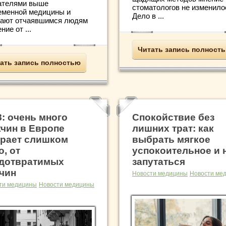
ателями выше
стоматологов не изменило
еменной медицины и
Дело в ...
ают отчаявшимся людям
ние от ...
Читать запись полност
ать запись полностью
: очень много
Спокойствие без
чин в Европе
лишних трат: как
рает слишком
выбрать мягкое
о, от
успокоительное и 
дотвратимых
запутаться
чин
Новости медицины
Новости ме
ти медицины
Новости медицины