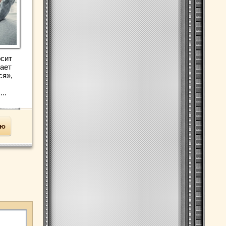
осит
ает
ся»,
..
ью