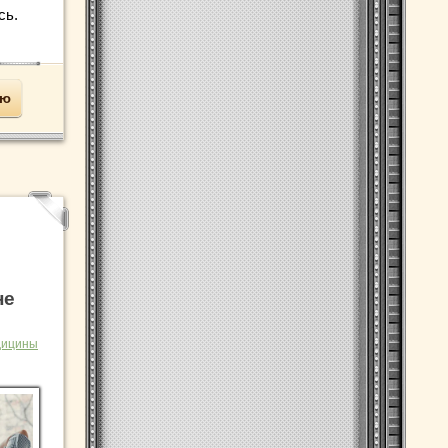
сь.
ью
не
дицины