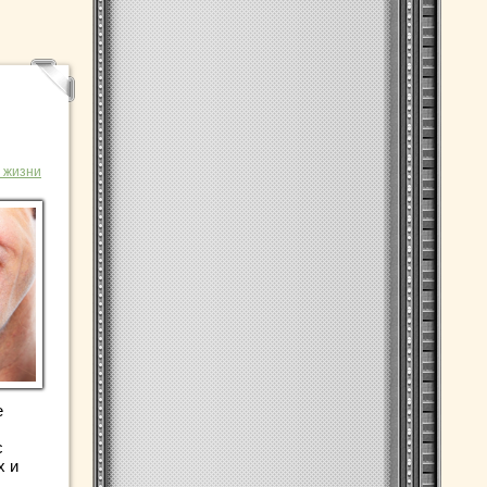
 жизни
е
с
х и