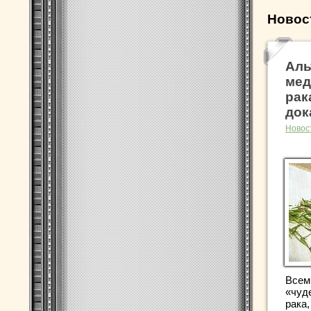
Новос
Аль
мед
рак
док
Новос
Всем
«чуд
рака,