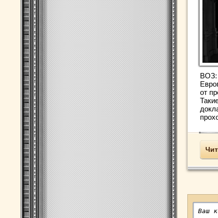
ВОЗ:
Евро
от п
Таки
докл
прохо
Чит