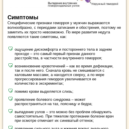
Симптомы
Специфические признаки геморроя у мужчин выражаются
волнообразно, с периодами затихания и обострения, поэтому не
заметить их просто невозможно. По мере развития недуга
появляются такие симптомы, как:
ощущение дискомфорта и постороннего тела в заднем
проходе – это самый первый признак данного
расстройства, в частности внутреннего геморроя;
возникновение кровотечений – как во время дефекации,
так и после него. Сначала кровь не смешивается с
каловыми массами, а находится сверху, а по мере
прогрессирования геморроя увеличивается ее
количество в экскрементах;
помимо крови выделяется слизь;
проявление болевого синдрома – может
распространяться на таз, поясницу и бедра;
выпадение узлов – это можно без проблем обнаружить
самостоятельно. При тяжелом протекании болезни врач
при осмотре отмечает их синеватый оттенок;
появление сильного зуда и жжения вокруг анального