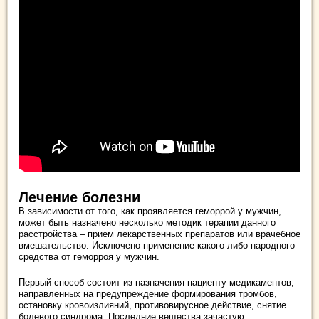
Лечение болезни
В зависимости от того, как проявляется геморрой у мужчин,
может быть назначено несколько методик терапии данного
расстройства – прием лекарственных препаратов или врачебное
вмешательство. Исключено применение какого-либо народного
средства от геморроя у мужчин.
Первый способ состоит из назначения пациенту медикаментов,
направленных на предупреждение формирования тромбов,
остановку кровоизлияний, противовирусное действие, снятие
болевого синдрома. Последние вещества зачастую