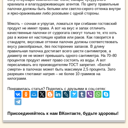
крахмала и влагоудерживающих агентов. По цвету правильные
палочки должны быть белыми или светло-серого оттенка внутри
и ярко-оранжевыми либо розовыми с одной стороны.
Мякоть – сочная и упругая, ломаться при сгибании гостовский
продукт не имеет права. А вот на вкус и запах отличить
качественные палочки от суррогата смогут только те, кто хоть
раз в жизни ел настоящих крабов или раков. Как говорится в
стандарте, вкусовые оттенки палочек должны соответствовать
вкусу ракообразных, без посторонних запахов. В длину
правильная палочка достигает всего шести сантиметров, а
диаметр ее не может превышать одного сантиметра. На 70–80
процентов продукт имеет право состоять из воды. А вот
пересаливать его производителям ГОСТ запретил. «Белой
смерти» в палочках может быть максимум 2,5 процента. Зато
разрешен глютамат натрия – не более 10 граммов на
килограмм.
Понравилась статья? Поделись с друзьями в соц.сетях:
Присоединяйтесь к нам ВКонтакте, будьте здоровы!