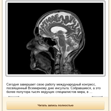
Сегодня завершает свою работу международный конгресс,
посвященный Всемирному дню инсульта. Собравшиеся, а это
более полутора тысяч ведущих специалистов мира, в ...
Читать запись полностью