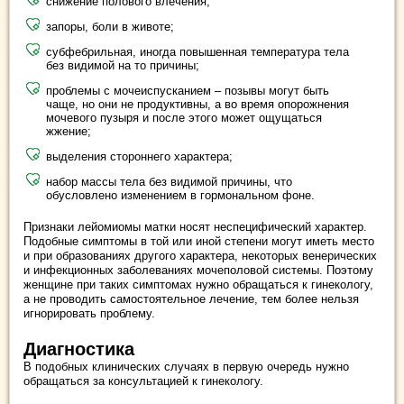
снижение полового влечения;
запоры, боли в животе;
субфебрильная, иногда повышенная температура тела
без видимой на то причины;
проблемы с мочеиспусканием – позывы могут быть
чаще, но они не продуктивны, а во время опорожнения
мочевого пузыря и после этого может ощущаться
жжение;
выделения стороннего характера;
набор массы тела без видимой причины, что
обусловлено изменением в гормональном фоне.
Признаки лейомиомы матки носят неспецифический характер.
Подобные симптомы в той или иной степени могут иметь место
и при образованиях другого характера, некоторых венерических
и инфекционных заболеваниях мочеполовой системы. Поэтому
женщине при таких симптомах нужно обращаться к гинекологу,
а не проводить самостоятельное лечение, тем более нельзя
игнорировать проблему.
Диагностика
В подобных клинических случаях в первую очередь нужно
обращаться за консультацией к гинекологу.