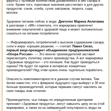
фрукты с нулевым количеством добавленного в них сахара и
соли. Кроме того, пороговые значения рассчитают и для других
продуктов: соков, хлеба, сухих завтраков, творога, сыра,
молока.
Здоровое питание сейчас в моде.
Диетолог Марина Аплетаева
в разговоре с «МК» отметила, что маркировка привлечет
внимание покупателей к здоровой пище и может положительно
сказаться на питании потребителя.
— Информировать потребителей о высоком содержании сахара,
соли и жира- хорошее решение, — считает
Павел Сигал,
первый вице-президент объединения предпринимателей
«Опора России»
. — Это многих производителей заставит
пересмотреть политику своего производства. А вот маркировка
«Здоровые продукты» – это излишне. Как будет проводиться
оценка? Не будет ли оценок в интересах конкретных
производителей? Над этим нужно очень тщательно поработать.
Опасность комплементарности в данном случае велика. Тем
более известно, что к февралю будущего года выберут и 30 или
больше производителей, которые первыми смогут наклеить на
свои товары знак отличия.
Производители, чьи товары по определенным критериям
признают «Здоровые продукты».,могут завысить цену из-за этой
маркировки, а также из-за набирающей популярность моды на