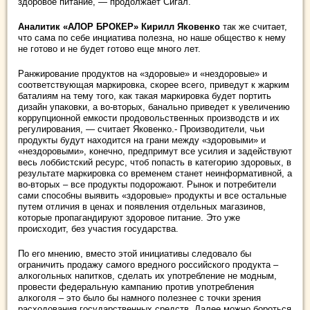
здоровое питание, — продолжает Сигал.
Аналитик «АЛОР БРОКЕР» Кирилл Яковенко
так же считает,
что сама по себе инциатива полезна, но наше общество к нему
не готово и не будет готово еще много лет.
Ранжирование продуктов на «здоровые» и «нездоровые» и
соответствующая маркировка, скорее всего, приведут к жарким
баталиям на тему того, как такая маркировка будет портить
дизайн упаковки, а во-вторых, банально приведет к увеличению
коррупционной емкости продовольственных производств и их
регулирования, — считает Яковенко.- Производители, чьи
продукты будут находится на грани между «здоровыми» и
«нездоровыми», конечно, предпримут все усилия и задействуют
весь лоббистский ресурс, чтоб попасть в категорию здоровых, в
результате маркировка со временем станет неинформативной, а
во-вторых – все продукты подорожают. Рынок и потребители
сами способны выявить «здоровые» продукты и все остальные
путем отличия в ценах и появления отдельных магазинов,
которые пропагандируют здоровое питание. Это уже
происходит, без участия государства.
По его мнению, вместо этой инициативы следовало бы
ограничить продажу самого вредного российского продукта –
алкогольных напитков, сделать их употребление не модным,
провести федеральную кампанию против употребления
алкоголя – это было бы намного полезнее с точки зрения
расходования государственных средств. Далее можно бороться