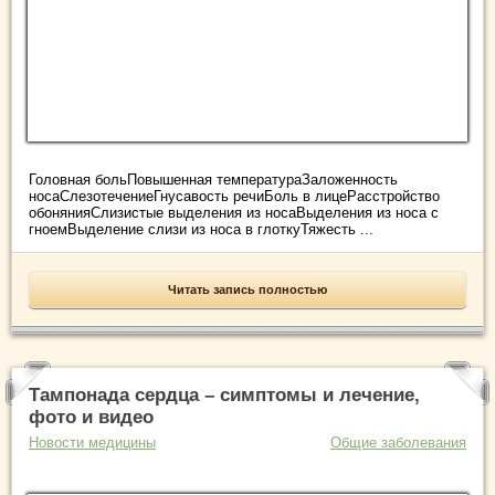
Головная больПовышенная температураЗаложенность
носаСлезотечениеГнусавость речиБоль в лицеРасстройство
обонянияСлизистые выделения из носаВыделения из носа с
гноемВыделение слизи из носа в глоткуТяжесть ...
Читать запись полностью
Тампонада сердца – симптомы и лечение,
фото и видео
Новости медицины
Общие заболевания