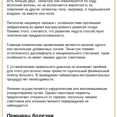
есть больше двух. Зачастую они локализуются по ходу
молочной железы, но не исключается вероятность их
появления на других сегментах тела, например, в подмышечной
впадине, на животе или ногах.
Патология напрямую связана с особенностями протекания
эмбриогенеза во время внутриутробного развития плода.
Помимо этого, считается, что развитию недуга способствует
генетическая предрасположенность.
Главным клиническим проявлением является наличие одного
или нескольких добавочных сосков. Зачастую помимо
эстетического дискомфорта и эмоционального стеснения, такая
особенность не имеет никаких других симптомов.
С установлением правильного диагноза не возникает проблем:
для этого достаточно лишь провести тщательный физикальный
осмотр больного. В проведении лабораторно-инструментальных
процедур нет необходимости.
Лечение осуществляется хирургическим или малоинвазивным
(лазеротерапия) путем. Однако некоторые пациенты
предпочитают отказаться от терапии, поскольку никаких
симптомов или злокачественного перерождения не
наблюдается.
Причины болезни