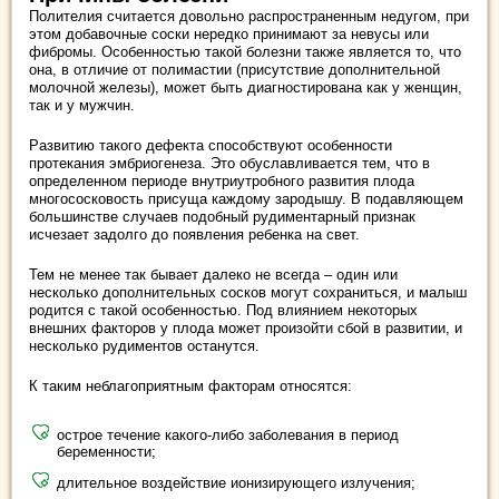
Полителия считается довольно распространенным недугом, при
этом добавочные соски нередко принимают за невусы или
фибромы. Особенностью такой болезни также является то, что
она, в отличие от полимастии (присутствие дополнительной
молочной железы), может быть диагностирована как у женщин,
так и у мужчин.
Развитию такого дефекта способствуют особенности
протекания эмбриогенеза. Это обуславливается тем, что в
определенном периоде внутриутробного развития плода
многососковость присуща каждому зародышу. В подавляющем
большинстве случаев подобный рудиментарный признак
исчезает задолго до появления ребенка на свет.
Тем не менее так бывает далеко не всегда – один или
несколько дополнительных сосков могут сохраниться, и малыш
родится с такой особенностью. Под влиянием некоторых
внешних факторов у плода может произойти сбой в развитии, и
несколько рудиментов останутся.
К таким неблагоприятным факторам относятся:
острое течение какого-либо заболевания в период
беременности;
длительное воздействие ионизирующего излучения;