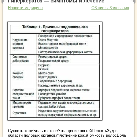
Гиперкератоз — симптомы и лечение
Новости медицины
Общие заболевания
Сухость кожиБоль в стопеУтолщение ногтейПерхотьЗуд в
области половых органовУплотнение кожиЛомкость волосБоль