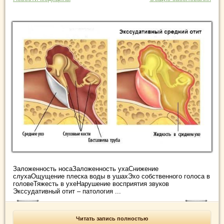
Заложенность носаЗаложенность ухаСнижение
слухаОщущение плеска воды в ушахЭхо собственного голоса в
головеТяжесть в ухеНарушение восприятия звуков
Экссудативный отит – патология ...
Читать запись полностью