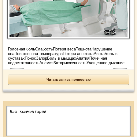
Головная больСлабостьПотеря весаТошнотаНарушение
снаПовышенная температураПотеря аппетитаРвотаБоль в
суставахПоносЗапорБоль в мышцахАпатияПочечная
недостаточностьАнемияЗаторможенностьУчащенное дыхание
Читать запись полностью