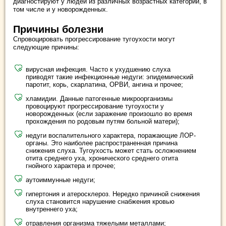
диагностируют у людей из различных возрастных категорий, в
том числе и у новорожденных.
Причины болезни
Спровоцировать прогрессирование тугоухости могут
следующие причины:
вирусная инфекция. Часто к ухудшению слуха
приводят такие инфекционные недуги: эпидемический
паротит, корь, скарлатина, ОРВИ, ангина и прочее;
хламидии. Данные патогенные микроорганизмы
провоцируют прогрессирование тугоухости у
новорожденных (если заражение произошло во время
прохождения по родовым путям больной матери);
недуги воспалительного характера, поражающие ЛОР-
органы. Это наиболее распространенная причина
снижения слуха. Тугоухость может стать осложнением
отита среднего уха, хронического среднего отита
гнойного характера и прочее;
аутоиммунные недуги;
гипертония и атеросклероз. Нередко причиной снижения
слуха становится нарушение снабжения кровью
внутреннего уха;
отравления организма тяжелыми металлами;