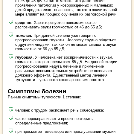
от 26 до 45 дБ. Стоит отметить, что даже легкие
проявления патологии у новорожденных и маленьких
детей представляют опасность, так как в значительной
мере влияют на процесс обучения их разговорной речи;
средняя.
Характеризуется невозможностью
распознавать звуки громкостью от 46 до 65 дБ;
тяжелая.
При данной степени уже говорят о
прогрессировании глухоты. Человеку трудно общаться
с другими людьми, так как он не может слышать звуки
громкостью от 66 до 85 дБ;
глубокая.
У человека нет восприимчивости к звукам,
громкость которых превышает 85 дБ. На данной стадии
прогрессирования недуга лечение и применение
различных вспомогательных устройств не оказывает
должного эффекта. Единственный метод лечения
тугоухости – установка кохлеарного имплантата.
Симптомы болезни
Ранние симптомы тугоухости 1 степени:
человек с трудом распознает речь собеседника;
часто переспрашивает и просит повторить
определенные предложения;
при просмотре телевизора или прослушивании музыки