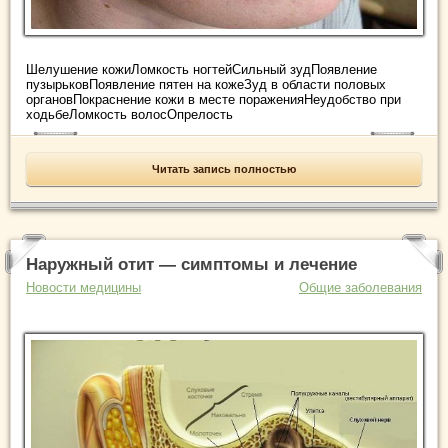
Шелушение кожиЛомкость ногтейСильный зудПоявление
пузырьковПоявление пятен на кожеЗуд в области половых
органовПокраснение кожи в месте пораженияНеудобство при
ходьбеЛомкость волосОпрелость
Читать запись полностью
Наружный отит — симптомы и лечение
Новости медицины
Общие заболевания