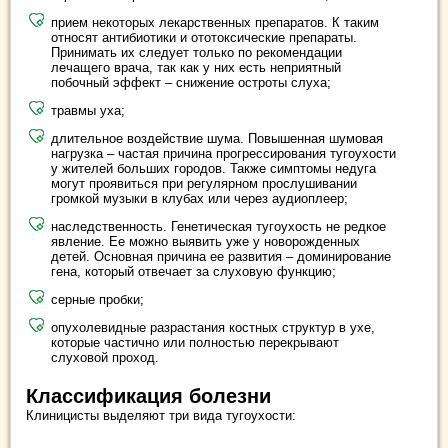
прием некоторых лекарственных препаратов. К таким
относят антибиотики и ототоксические препараты.
Принимать их следует только по рекомендации
лечащего врача, так как у них есть неприятный
побочный эффект – снижение остроты слуха;
травмы уха;
длительное воздействие шума. Повышенная шумовая
нагрузка – частая причина прогрессирования тугоухости
у жителей больших городов. Также симптомы недуга
могут проявиться при регулярном прослушивании
громкой музыки в клубах или через аудиоплеер;
наследственность. Генетическая тугоухость не редкое
явление. Ее можно выявить уже у новорожденных
детей. Основная причина ее развития – доминирование
гена, который отвечает за слуховую функцию;
серные пробки;
опухолевидные разрастания костных структур в ухе,
которые частично или полностью перекрывают
слуховой проход.
Классификация болезни
Клиницисты выделяют три вида тугоухости: