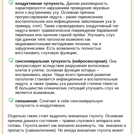
кондуктивная тугоухость.
Данная разновидность
характеризуется нарушением проведения звуковых
волн к внутреннему уху. Основная причина
прогрессирования недуга – ранее перенесенное
воспалительное или инфекционное заболевание уха (к
примеру, отит). Также спровоцировать кондуктивный тип
недуга может травматическое повреждение барабанной
перепонки или наличие серной пробки. Улучшить слух
при данном типе патологии возможно как
медикаментозными методиками лечения, так и
хирургическими. Есть возможность полностью
восстановить слуховую функцию;
сенсоневральная тугоухость (нейросенсорная).
Она
прогрессирует вследствие разрушения волосковых
клеток в улитке, основная функция которых –
воспринимать звуки. Чаще всего причиной развития
патологии становятся инфекционные и воспалительные
недуги, а также травмы уха различной степени тяжести.
В большинстве клинических ситуаций улучшить слух не
является возможным;
смешанная.
Сочетает в себе сенсоневральную
тугоухость и кондуктивную.
Отдельно также стоит выделить внезапную глухоту. Основная
причина данного состояния – травма слухового аппарата или
головы. Глухота может как внезапно возникнуть, так внезапно и
пропасть (самоизлечение). Но иногда внезапная глухота может