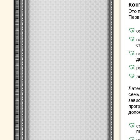
Кон
Это п
Перв
о
н
с
в
д
р
л
Лате
семь
завис
прог
допо
с
п
и