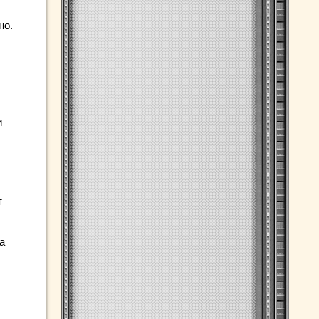
но.
и
т
а