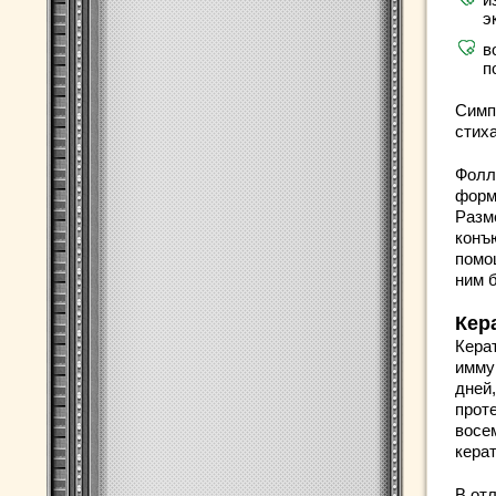
э
в
п
Симп
стиха
Фолл
форм
Разм
конъ
помо
ним 
Кер
Кера
имму
дней
прот
восе
кера
В от