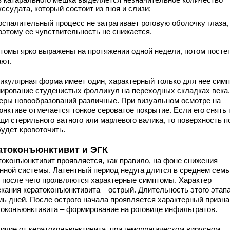
кссудата, который состоит из гноя и слизи;
оспалительный процесс не затрагивает роговую оболочку глаза,
оэтому ее чувствительность не снижается.
томы ярко выражены на протяжении одной недели, потом посте
ют.
икулярная форма имеет один, характерный только для нее симп
ирование студенистых фолликул на переходных складках века.
еры новообразований различные. При визуальном осмотре на
юнктиве отмечается тонкое сероватое покрытие. Если его снять 
щи стерильного ватного или марлевого валика, то поверхность п
будет кровоточить.
атоконъюнктивит и ЭГК
токонъюнктивит проявляется, как правило, на фоне снижения
нной системы. Латентный период недуга длится в среднем семь
, после чего проявляются характерные симптомы. Характер
екания кератоконъюнктивита – острый. Длительность этого этапа
мь дней. После острого начала проявляется характерный призна
токонъюнктивита – формирование на роговице инфильтратов.
личие от кератоконъюнктивита, при геморрагическом вирусном