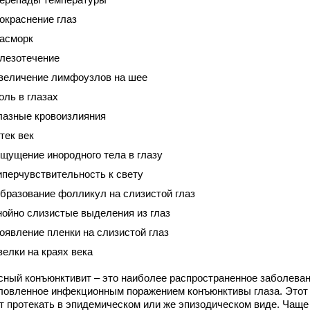
окраснение глаз
асморк
лезотечение
величение лимфоузлов на шее
оль в глазах
лазные кровоизлияния
тек век
щущение инородного тела в глазу
иперчувствительность к свету
бразование фолликул на слизистой глаз
нойно слизистые выделения из глаз
оявление пленки на слизистой глаз
зелки на краях века
сный конъюнктивит – это наиболее распространенное заболеван
ловленное инфекционным поражением конъюнктивы глаза. Этот 
т протекать в эпидемическом или же эпизодическом виде. Чаще