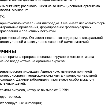
онъюнктивит, развивающийся из-за инфицирования организма
оволат. Molluscum;
ГК;
арингоконъюнктивальная лихорадка. Она имеет несколько форм
атаральные проявления, формирование фолликулярных
бразований и пленочных покрытий;
ерпетический вид. Он имеет несколько подформ: с катаральной,
олликулярной и везикулярно-язвенной симптоматикой.
ичины
вная причина прогрессирования вирусного конъюнктивита –
ивное воздействие на организм вирусов:
деновирусная инфекция. Аденовирус является причиной
рогрессирования кератоконъюнктивита и конъюнктивальной
ихорадки. Данные заболевания протекают особо тяжело у
аленьких детей;
таммы вирусов, которые вызывают ОРВИ;
ирус герпеса;
нтеровирусные инфекции;