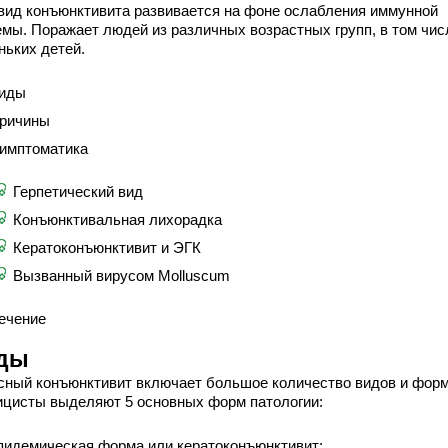
 вид конъюнктивита развивается на фоне ослабления иммунной
емы. Поражает людей из различных возрастных групп, в том чис
ньких детей.
иды
ричины
имптоматика
Герпетический вид
Конъюнктивальная лихорадка
Кератоконъюнктивит и ЭГК
Вызванный вирусом Molluscum
ечение
ды
сный конъюнктивит включает большое количество видов и форм
ицисты выделяют 5 основных форм патологии:
пидемическая форма или кератоконъюнктивит;