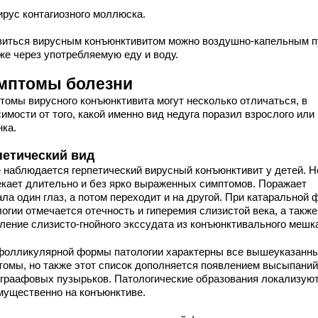
ирус контагиозного моллюска.
зиться вирусным конъюнктивитом можно воздушно-капельным п
же через употребляемую еду и воду.
мптомы болезни
томы вирусного конъюнктивита могут несколько отличаться, в
имости от того, какой именно вид недуга поразил взрослого или
нка.
петический вид
 наблюдается герпетический вирусный конъюнктивит у детей. Н
екает длительно и без ярко выраженных симптомов. Поражает
ла один глаз, а потом переходит и на другой. При катаральной
огии отмечается отечность и гиперемия слизистой века, а также
ление слизисто-гнойного экссудата из конъюнктивального мешк
фолликулярной формы патологии характерны все вышеуказанн
томы, но также этот список дополняется появлением высыпаний
 граафовых пузырьков. Патологические образования локализую
мущественно на конъюнктиве.