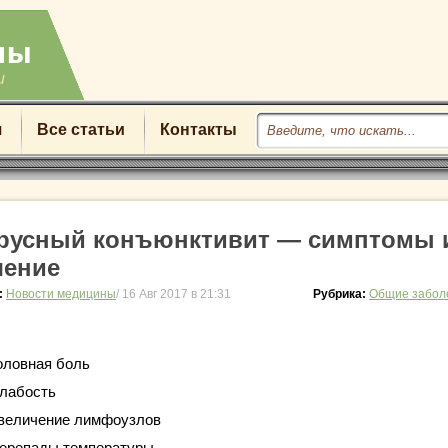
u
я
Все статьи
Контакты
русный конъюнктивит — симптомы 
чение
:
Новости медицины
/ 16 Авг 2017 в 21:31
Рубрика:
Общие забол
оловная боль
лабость
величение лимфоузлов
ерепады температуры