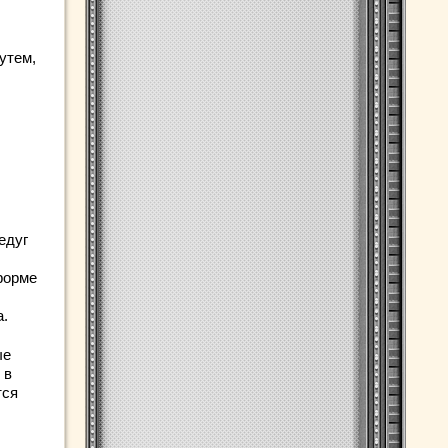
утем,
едуг
 форме
а.
ые
 в
тся