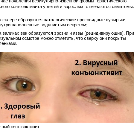
учае появления везикулярно-язвенной формы герпетического
сного конъюнктивита у детей и взрослых, отмечаются симптомы:
а склере образуются патологические просовидные пузырьки,
нутри наполненные водянистым секретом;
а валиках век образуются эрозии и язвы (рецидивирующие). При
изуальном осмотре можно отметить, что сверху они покрыты
ленками.
сный конъюнктивит