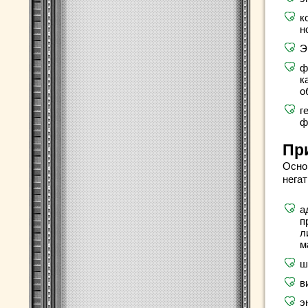
к
н
Э
ф
к
о
г
ф
Пр
Осно
негат
а
п
л
м
ш
в
э