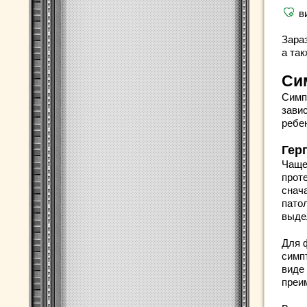
в
Зара
а так
Си
Симп
завис
ребе
Гер
Чаще
прот
снача
патол
выде
Для 
симп
виде
преи