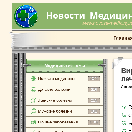
www.novosti-mediciny.r
Главна
Медицинские темы
Ви
ле
Новости медицины
1877
Автор
Детские болезни
216
Женские болезни
215
Г
Мужские болезни
101
С
Общие заболевания
1782
У
П