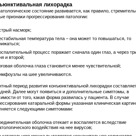
ъюнктивальная лихорадка
атологическое состояние развивается, как правило, стремитель
ые признаки прогрессирования патологии:
стрый насморк;
естабильная температура тела – она может то повышаться, то
нижаться;
оспалительный процесс поражает сначала один глаз, а через тр
ня и второй;
оговая оболочка глаза становится менее чувствительной;
имфоузлы на шее увеличиваются.
нтный период развития конъюнктивальной лихорадки составляе
 дней. Далее могут появиться и дополнительные симптомы, в
имости от того, какая форма развилась у пациента. В случае
рессирования катаральной формы указанная клиническая картин
лняется следующими симптомами:
оединительная оболочка отекает и воспаляется вследствие
атологического воздействия на нее вирусов;
з катарального мешка выделяется незначительное количество