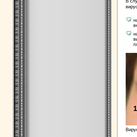
В сл
виру
н
в
н
в
п
Виру