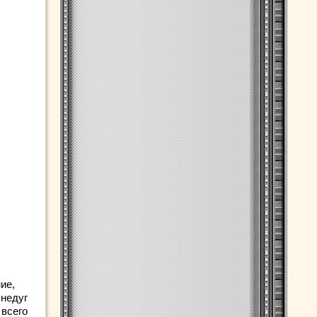
ие,
недуг
 всего