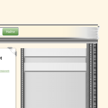
и
евания