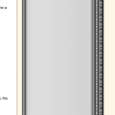
ле и
. Но