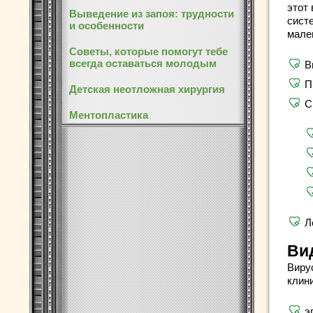
этот
Выведение из запоя: трудности
сист
и особенности
мале
Советы, которые помогут тебе
всегда оставаться молодым
В
П
Детская неотложная хирургия
С
Ментопластика
Л
Ви
Виру
клин
э