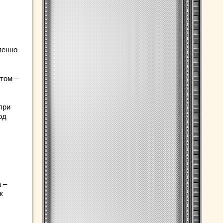
пенно
том –
при
од
 –
к