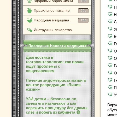
Здоровый образ жизни
108
П
Правильное питание
201
Н
Народная медицина
140
С
У
Инструкции лекарства
Б
Г
Последние Новости медицины
О
Диагностика в
О
гастроэнтерологии: как врачи
Г
ищут проблемы с
пищеварением
О
Лечение эндометриоза матки в
Г
центре репродукции «Линия
П
жизни»
У
УЗИ детям – безопасно ли,
зачем его назначают и как
Виру
пережить процедуру без драмы,
обус
слёз и побега из кабинета 😅
може